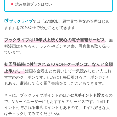
読み放題プランはない
では『27歳OL、異世界で遊女の管理はじめ
ブックライブ
ます』を70%OFFで読むことができます。
ブックライブは10年以上続く安心の電子書籍サービス
。無
料漫画はもちろん、ラノベやビジネス書、写真集も取り扱っ
ています。
初回登録時に付与される70%OFFクーポンは、なんと金額
上限なし！
漫画を全巻まとめ買いして一気読みしたい人にお
すすめのクーポンです。ほかにも毎日引けるクーポンガチャ
もあり、継続して安く電子書籍を楽しむこともできます。
さらに、ブックライブポイントのほかに
の
Vポイントも貯まる
で、Vカードユーザーにもおすすめのサービスです。1日1ポ
イント付与される来店ポイントもあるので、ポイ活好きな人
はチェックしてみてくださいね。