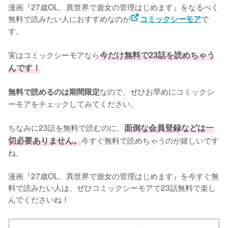
漫画『27歳OL、異世界で遊女の管理はじめます』をなるべく
無料で読みたい人におすすめなのが
で
コミックシーモア
す。
実はコミックシーモアなら
今だけ無料で23話を読めちゃう
んです！
なので、ぜひお早めにコミックシ
無料で読めるのは期間限定
ーモアをチェックしてみてください。
ちなみに23話を無料で読むのに、
面倒な会員登録などは一
切必要ありません。
今すぐ無料で読めちゃうのが嬉しいです
ね。
漫画『27歳OL、異世界で遊女の管理はじめます』を今すぐ無
料で読みたい人は、ぜひコミックシーモアで23話無料で楽し
んでくださいね！