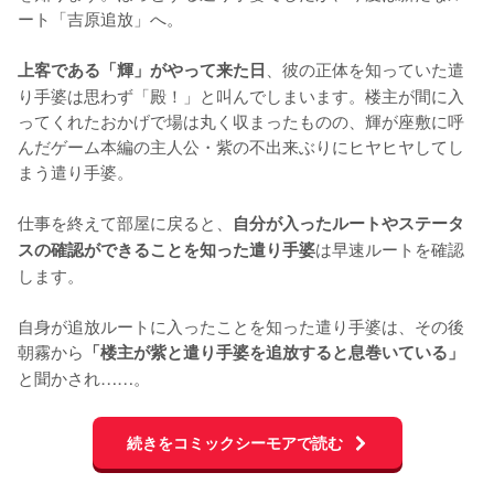
ート「吉原追放」へ。

、彼の正体を知っていた遣
上客である「輝」がやって来た日
り手婆は思わず「殿！」と叫んでしまいます。楼主が間に入
ってくれたおかげで場は丸く収まったものの、輝が座敷に呼
んだゲーム本編の主人公・紫の不出来ぶりにヒヤヒヤしてし
まう遣り手婆。

仕事を終えて部屋に戻ると、
自分が入ったルートやステータ
は早速ルートを確認
スの確認ができることを知った遣り手婆
します。

自身が追放ルートに入ったことを知った遣り手婆は、その後
朝霧から
「楼主が紫と遣り手婆を追放すると息巻いている」
と聞かされ……。
続きをコミックシーモアで読む