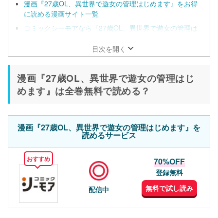
漫画『27歳OL、異世界で遊女の管理はじめます』をお得
に読める漫画サイト一覧
コミックシーモアなら『27歳OL、異世界で遊女の管理は
じめます』を今すぐ70%オフで読める！
目次を開く
漫画『27歳OL、異世界で遊女の管理はじ
めます』は全巻無料で読める？
漫画『27歳OL、異世界で遊女の管理はじめます』を
読めるサービス
おすすめ
70%OFF
登録無料
無料で試し読み
配信中