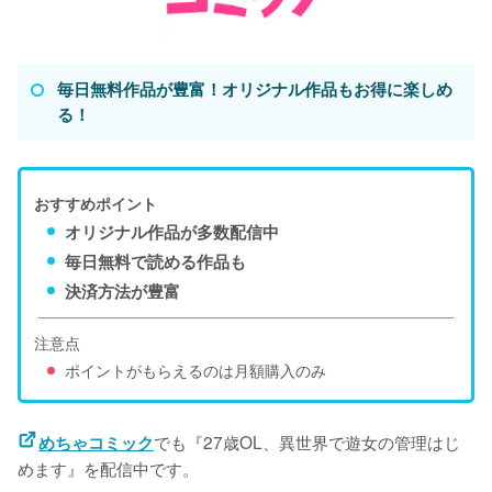
毎日無料作品が豊富！オリジナル作品もお得に楽しめ
る！
おすすめポイント
オリジナル作品が多数配信中
毎日無料で読める作品も
決済方法が豊富
注意点
ポイントがもらえるのは月額購入のみ
でも『27歳OL、異世界で遊女の管理はじ
めちゃコミック
めます』を配信中です。