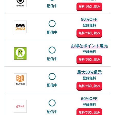
配信中
無料で試し読み
90%OFF
登録無料
配信中
無料で試し読み
お得なポイント還元
登録無料
配信中
無料で試し読み
最大50%還元
登録無料
配信中
無料で試し読み
50%OFF
登録無料
配信中
無料で試し読み