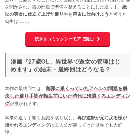
を聞かされ、彼の部屋で準備を整えることにした遣り手。
絶
と考えた
世の美女に仕立て上げた遣り手を善吉に仕向けよう
匂生は……。
続きをコミックシーモアで読む
漫画『27歳OL、異世界で遊女の管理はじ
めます』の結末・最終回はどうなる？
本作の最終回では、
遊郭に巣くっていたアヘンの問題を解
決した遣り手婆が転生前にいた時代に帰還するエンディン
グ
が描かれます。

本来の遣り手婆も意識を取り戻し、
再び遊郭が元に戻る様が
は主人公が戻ってきた世界でも大好
描かれるエンディング
評。
