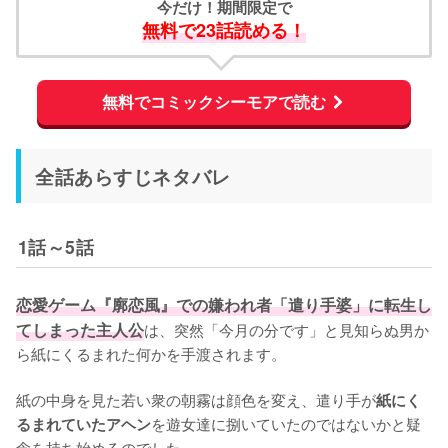
今だけ！期間限定で
無料で23話読める！
無料でコミックシーモアで読む
全話あらすじネタバレ
1話～5話
恋愛ゲーム『廓恋風』での嫌われ者「遣り手婆」に転生し
てしまった主人公
は、突然「今月の分です」と見知らぬ男か
ら紙にくるまれた何かを手渡されます。

紙の中身を見た若い衆の朝霧は顔色を変え、遣り手が
紙にく
を遊女達に捌いていたのではないかと疑
るまれていたアヘン
念を持ち始めるのでした。
