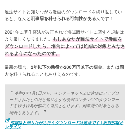
違法サイトと知りながら漫画のダウンロードを繰り返してい
ると、なんと
んです！
刑事罰を科せられる可能性がある
2021年に著作権法が改正されて海賊版サイトに関する規制は
より厳しくなりました。
もしあなたが違法サイトで漫画を
ダウンロードしたら、場合によっては処罰の対象とみなさ
れるようになったのです。
最悪の場合、
2年以下の懲役か200万円以下の罰金、または両
を科せられることもありえるのです。
方
令和3年1月1日から、インターネット上に違法にアップロ
ードされたものだと知りながら侵害コンテンツのダウンロー
ドを行う行為が幅広く違法となります。刑事罰の対象となる
場合もあります。
海賊版と知りながら行うダウンロードは違法です | 政府広報オ
ンライン