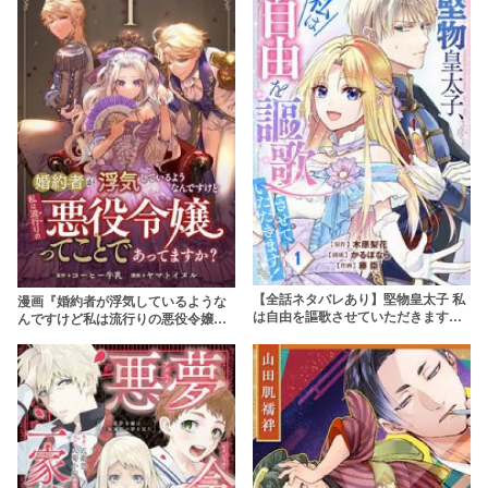
【全話ネタバレあり】堅物皇太子 私
漫画『婚約者が浮気しているような
は自由を謳歌させていただきますの
んですけど私は流行りの悪役令嬢っ
感想！漫画rawやhitomiで無料で読む
てことであってますか？』ネタバレ
のは危険！
全巻・結末最終回は？無料で読め
る？raw注意