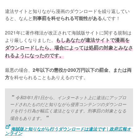
違法サイトと知りながら漫画のダウンロードを繰り返してい
ると、なんと
んです！
刑事罰を科せられる可能性がある
2021年に著作権法が改正されて海賊版サイトに関する規制は
より厳しくなりました。
もしあなたが違法サイトで漫画を
ダウンロードしたら、場合によっては処罰の対象とみなさ
れるようになったのです。
最悪の場合、
2年以下の懲役か200万円以下の罰金、または両
を科せられることもありえるのです。
方
令和3年1月1日から、インターネット上に違法にアップロ
ードされたものだと知りながら侵害コンテンツのダウンロー
ドを行う行為が幅広く違法となります。刑事罰の対象となる
場合もあります。
海賊版と知りながら行うダウンロードは違法です | 政府広報オ
ンライン