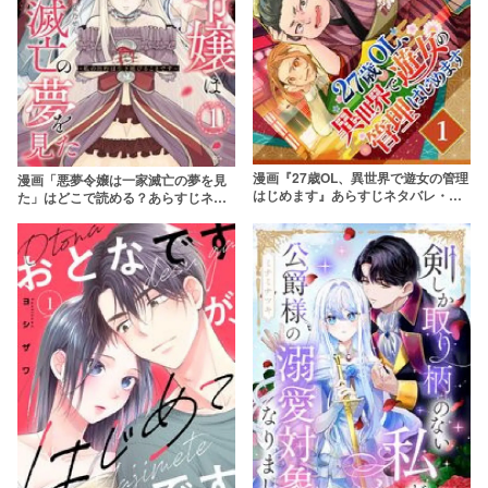
漫画『27歳OL、異世界で遊女の管理
漫画「悪夢令嬢は一家滅亡の夢を見
はじめます』あらすじネタバレ・無
た」はどこで読める？あらすじネタ
料配信情報！rawやpdfで読むのはや
バレ＆感想！rawやpdfはやめよう
めよう