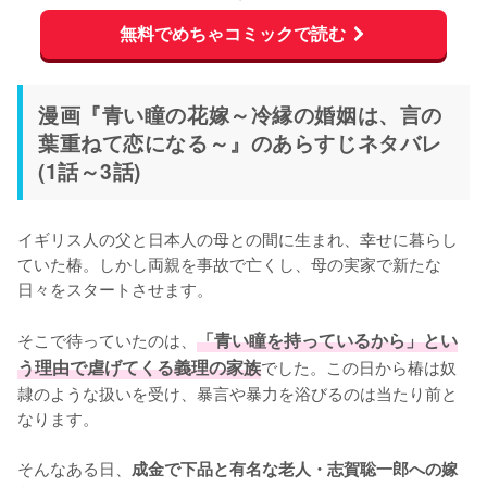
無料でめちゃコミックで読む
漫画『青い瞳の花嫁～冷縁の婚姻は、言の
葉重ねて恋になる～』のあらすじネタバレ
(1話～3話)
イギリス人の父と日本人の母との間に生まれ、幸せに暮らし
ていた椿。しかし両親を事故で亡くし、母の実家で新たな
日々をスタートさせます。

そこで待っていたのは、
「青い瞳を持っているから」とい
う理由で虐げてくる義理の家族
でした。この日から椿は奴
隷のような扱いを受け、暴言や暴力を浴びるのは当たり前と
なります。

そんなある日、
成金で下品と有名な老人・志賀聡一郎への嫁