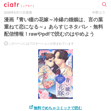
[ シアター ]
2026年5月11日更新
中野ユウ
漫画『青い瞳の花嫁～冷縁の婚姻は、言の葉
重ねて恋になる～』あらすじネタバレ・無料
配信情報！rawやpdfで読むのはやめよう
このページにはプロモーションが含まれています
無料でめちゃコミックで読む