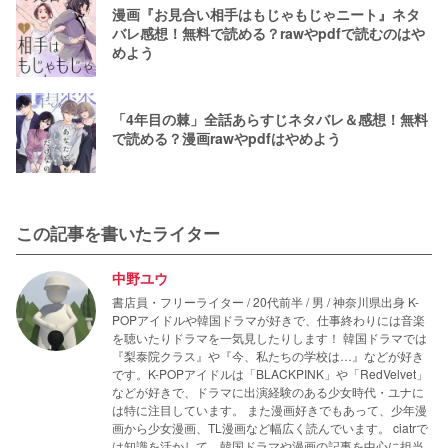
漫画『お見合い相手はもじゃもじゃニート』ネタ
バレ感想！無料で読める？rawやpdfで読むのはや
めよう
「4年目の棘」全話あらすじネタバレ＆感想！無料
で読める？漫画rawやpdfはやめよう
この記事を書いたライター
中野ユウ
書店員・フリーライター / 20代前半 / 男 / 神奈川県出身 K-
POPアイドルや韓国ドラマが好きで、仕事終わりには音楽
を聴いたりドラマを一気見したりします！ 韓国ドラマでは
『梨泰院クラス』や『今、私たちの学校は…』などが好き
です。K-POPアイドルは「BLACKPINK」や「RedVelvet」
などが好きで、ドラマに出演経験のある少女時代・ユナに
は特に注目しています。 また漫画好きでもあって、少年漫
画から少女漫画、TL漫画など幅広く読んでいます。 ciatrで
は知識を活かして、韓国ドラマや漫画の記事を中心に担当