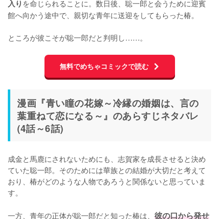
を命じられることに。数日後、聡一郎と会うために迎賓
入り
館へ向かう途中で、親切な青年に送迎をしてもらった椿。

ところが彼こそが聡一郎だと判明し……。
無料でめちゃコミックで読む
漫画『青い瞳の花嫁～冷縁の婚姻は、言の
葉重ねて恋になる～』のあらすじネタバレ
(4話～6話)
成金と馬鹿にされないためにも、志賀家を成長させると決め
ていた聡一郎。そのためには華族との結婚が大切だと考えて
おり、椿がどのような人物であろうと関係ないと思っていま
す。

一方、青年の正体が聡一郎だと知った椿は、
彼の口から発せ