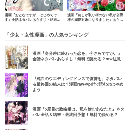
漫画『おとなですが、はじめてで
漫画『剣しか取り柄のない私が公爵
す』全話ネタバレあらすじ・結末最
様の溺愛対象になりました』あらす
終回！無料で読む方法も解説
じネタバレ・無料配信情報！rawや
pdfで読むのはやめよう
「少女・女性漫画」の人気ランキング
漫画『身分差に終わった恋を、今さらですが。』
全話ネタバレあらすじ！無料で読める？raw注意
『純白のウエディングドレスで復讐を』ネタバレ
＆最終回の結末は？漫画rawやpdfで読むのはやめ
よう
漫画『5度目の政略婚は、私を憎むあなたと』ネタ
バレ全話＆結末・最終回予想！無料で読める？