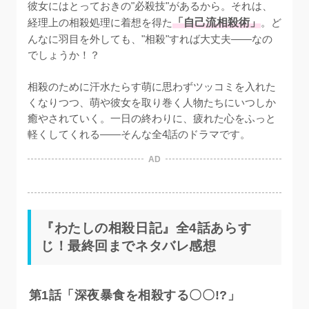
彼女にはとっておきの"必殺技"があるから。それは、
経理上の相殺処理に着想を得た
「自己流相殺術」
。ど
んなに羽目を外しても、"相殺"すれば大丈夫——なの
でしょうか！？

相殺のために汗水たらす萌に思わずツッコミを入れた
くなりつつ、萌や彼女を取り巻く人物たちにいつしか
癒やされていく。一日の終わりに、疲れた心をふっと
軽くしてくれる——そんな全4話のドラマです。
AD
『わたしの相殺日記』全4話あらす
じ！最終回までネタバレ感想
第1話「深夜暴食を相殺する〇〇!?」