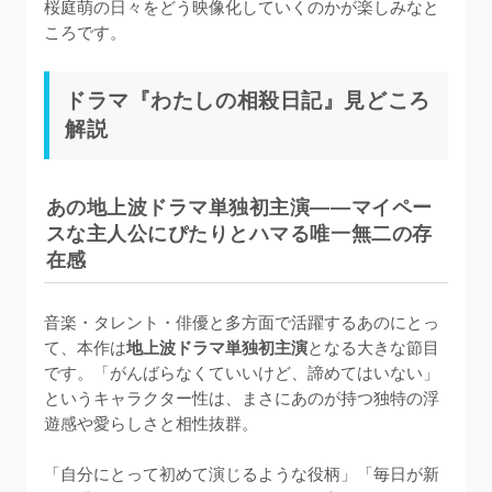
桜庭萌の日々をどう映像化していくのかが楽しみなと
ころです。
ドラマ『わたしの相殺日記』見どころ
解説
あの地上波ドラマ単独初主演——マイペー
スな主人公にぴたりとハマる唯一無二の存
在感
音楽・タレント・俳優と多方面で活躍するあのにとっ
て、本作は
地上波ドラマ単独初主演
となる大きな節目
です。「がんばらなくていいけど、諦めてはいない」
というキャラクター性は、まさにあのが持つ独特の浮
遊感や愛らしさと相性抜群。

「自分にとって初めて演じるような役柄」「毎日が新