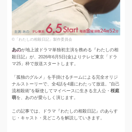
©「わたしの相殺日記」製作委員会
あの
が地上波ドラマ単独初主演を務める『わたしの相
殺日記』が、2026年6月5日(金)よりテレビ東京「ドラ
マ25」枠で放送スタートします。

「孤独のグルメ」を手掛けるチームによる完全オリジ
ナルストーリーで、全4話を4週にわたって放送。"自己
流相殺術"を駆使してマイペースに生きる主人公・
桜庭
萌
を、あのが愛らしく演じます。

この記事では、ドラマ『わたしの相殺日記』のあらす
じ・キャスト・見どころを解説していきます。