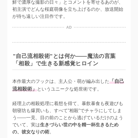
鮮で濃厚な撮影の日々」とコメントを寄せるあのが、
初主演でどんな桜庭萌像を立ち上げるのか、放送開始
が待ち遠しい注目作です。
AD
"自己流相殺術"とは何か——魔法の言葉
「相殺」で生きる新感覚ヒロイン
本作最大のフックは、主人公・萌が編み出した
「自己
流相殺術」
というユニークな処世術です。

経理上の相殺処理に着想を得て、暴飲暴食も夜遊びも
朝寝坊も爆買いも、すべて"相殺"でチャラにしてしま
う——一見、目の前のことから逃げているだけのよう
でいて、実は
生きづらい世の中を精一杯生きるため
の、彼女なりの術
。
