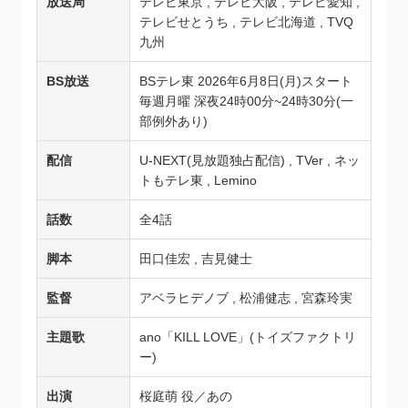
放送局
テレビ東京 , テレビ大阪 , テレビ愛知 ,
テレビせとうち , テレビ北海道 , TVQ
九州
BS放送
BSテレ東 2026年6月8日(月)スタート
毎週月曜 深夜24時00分~24時30分(一
部例外あり)
配信
U-NEXT(見放題独占配信) , TVer , ネッ
トもテレ東 , Lemino
話数
全4話
脚本
田口佳宏 , 吉見健士
監督
アベラヒデノブ , 松浦健志 , 宮森玲実
主題歌
ano「KILL LOVE」(トイズファクトリ
ー)
出演
桜庭萌 役／あの