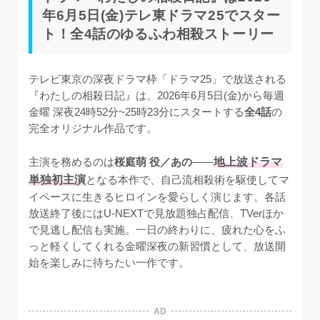
年6月5日(金)テレ東ドラマ25でスター
ト！全4話のゆるふわ相殺ストーリー
テレビ東京の深夜ドラマ枠「ドラマ25」で放送される
『わたしの相殺日記』は、2026年6月5日(金)から毎週
金曜 深夜24時52分~25時23分にスタートする
全4話
の
完全オリジナル作品です。

主演を務めるのは
桜庭萌 役／あの
——
地上波ドラマ
単独初主演
となる本作で、自己流相殺術を駆使してマ
イペースに生きるヒロインを愛らしく演じます。各話
放送終了後にはU-NEXTで見放題独占配信、TVerほか
で見逃し配信も実施。一日の終わりに、疲れた心をふ
っと軽くしてくれる金曜深夜の新習慣として、放送開
始を楽しみに待ちたい一作です。
AD