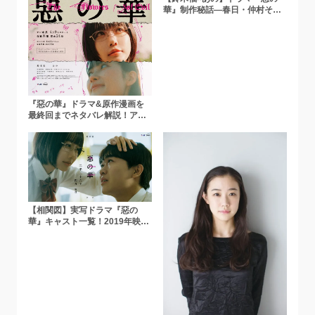
華』制作秘話―春日・仲村それ
ぞれとの共通点とは？
『惡の華』ドラマ&原作漫画を
最終回までネタバレ解説！アニ
メは「ひどい」？結末は？
【相関図】実写ドラマ『惡の
華』キャスト一覧！2019年映画
版とも比較【鈴木福✕あのW主
演】