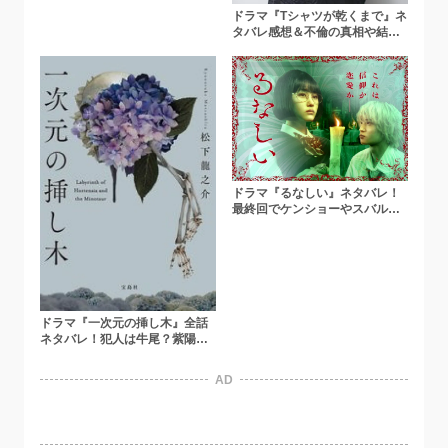
ドラマ『Tシャツが乾くまで』ネ
タバレ感想＆不倫の真相や結末
を考察！充の免許証に隠された
ヒントも解説
ドラマ『るなしい』ネタバレ！
最終回でケンショーやスバルは
どうなる？
ドラマ『一次元の挿し木』全話
ネタバレ！犯人は牛尾？紫陽は
生きてる？【原作から解説】
AD