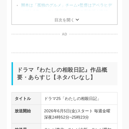
脚本は「孤独のグルメ」チーム×監督はアベラヒデ
ノブら3名——テレ東深夜ドラマの実力派が集結
ドラマ『わたしの相殺日記』見どころ解説
目次を開く
AD
ドラマ『わたしの相殺日記』作品概
要・あらすじ【ネタバレなし】
タイトル
ドラマ25「わたしの相殺日記」
放送開始
2026年6月5日(金)スタート 毎週金曜
深夜24時52分~25時23分