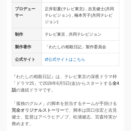
プロデュー
正井彩夏(テレビ東京) , 吉見健士(共同
サー
テレビジョン) , 楠本芳子(共同テレビ
ジョン)
制作
テレビ東京 , 共同テレビジョン
製作著作
「わたしの相殺日記」製作委員会
公式サイト
公式サイトはこちら
『わたしの相殺日記』は、テレビ東京の深夜ドラマ枠
「ドラマ25」で2026年6月5日(金)からスタートする
全4
話
の連続ドラマです。

「孤独のグルメ」の脚本を担当するチームが手掛ける
完全オリジナルストーリー
で、脚本は田口佳宏と吉見
健士、監督はアベラヒデノブ、松浦健志、宮森玲実が
務めます。
