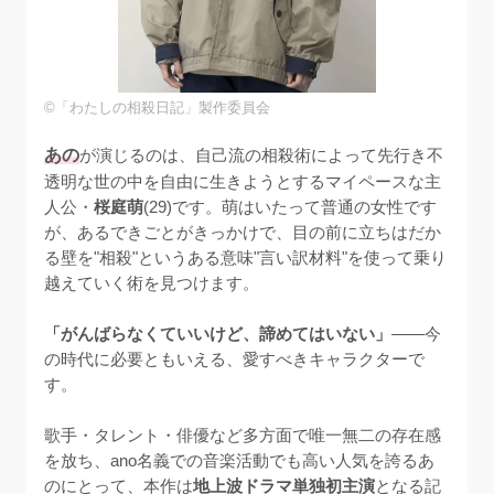
©「わたしの相殺日記」製作委員会
あの
が演じるのは、自己流の相殺術によって先行き不
透明な世の中を自由に生きようとするマイペースな主
人公・
桜庭萌
(29)です。萌はいたって普通の女性です
が、あるできごとがきっかけで、目の前に立ちはだか
る壁を"相殺"というある意味"言い訳材料"を使って乗り
越えていく術を見つけます。

「がんばらなくていいけど、諦めてはいない」
——今
の時代に必要ともいえる、愛すべきキャラクターで
す。

歌手・タレント・俳優など多方面で唯一無二の存在感
を放ち、ano名義での音楽活動でも高い人気を誇るあ
のにとって、本作は
地上波ドラマ単独初主演
となる記