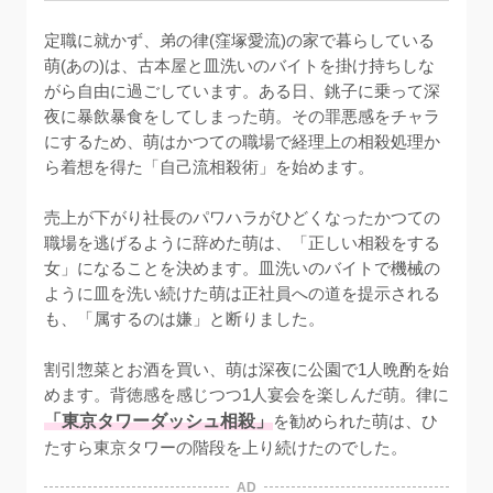
定職に就かず、弟の律(窪塚愛流)の家で暮らしている
萌(あの)は、古本屋と皿洗いのバイトを掛け持ちしな
がら自由に過ごしています。ある日、銚子に乗って深
夜に暴飲暴食をしてしまった萌。その罪悪感をチャラ
にするため、萌はかつての職場で経理上の相殺処理か
ら着想を得た「自己流相殺術」を始めます。

売上が下がり社長のパワハラがひどくなったかつての
職場を逃げるように辞めた萌は、「正しい相殺をする
女」になることを決めます。皿洗いのバイトで機械の
ように皿を洗い続けた萌は正社員への道を提示される
も、「属するのは嫌」と断りました。

割引惣菜とお酒を買い、萌は深夜に公園で1人晩酌を始
めます。背徳感を感じつつ1人宴会を楽しんだ萌。律に
「東京タワーダッシュ相殺」
を勧められた萌は、ひ
たすら東京タワーの階段を上り続けたのでした。
AD