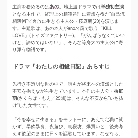
主演を務めるのは
あの
。地上波ドラマでは
単独初主演
となる本作で、経理上の相殺処理に着想を得た"自己流
相殺術"で奔放に生きる主人公・桜庭萌(29)を演じま
す。主題歌は、あの本人がano名義で歌う「KILL 
LOVE」(トイズファクトリー)。「がんばらなくていい
けど、諦めてはいない」、そんな等身大の主人公に寄
り添う物語です。
ドラマ『わたしの相殺日記』あらすじ
先行き不透明な世の中で、誰もが将来への漠然とした
不安を抱えながら生きています。本作の主人公・
桜庭
萌
(さくらば・もえ／29歳)は、そんな不安から"いち抜
け"した女性です。

「今を幸せに生きる」をモットーに、あえて定職に就
かず、暴飲暴食、夜遊び、朝寝坊、爆買いと、後先考
えず欲望のままに日々を謳歌しています。なぜなら、