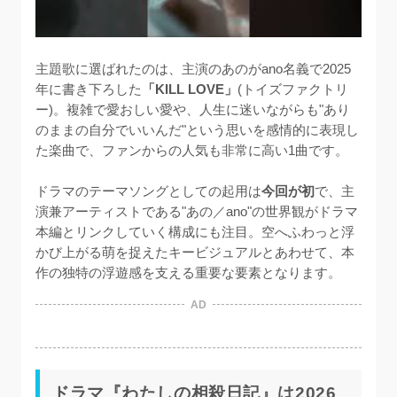
主題歌に選ばれたのは、主演のあのがano名義で2025
年に書き下ろした
「KILL LOVE」
(トイズファクトリ
ー)。複雑で愛おしい愛や、人生に迷いながらも"あり
のままの自分でいいんだ"という思いを感情的に表現し
た楽曲で、ファンからの人気も非常に高い1曲です。

ドラマのテーマソングとしての起用は
今回が初
で、主
演兼アーティストである"あの／ano"の世界観がドラマ
本編とリンクしていく構成にも注目。空へふわっと浮
かび上がる萌を捉えたキービジュアルとあわせて、本
作の独特の浮遊感を支える重要な要素となります。
AD
ドラマ『わたしの相殺日記』は2026