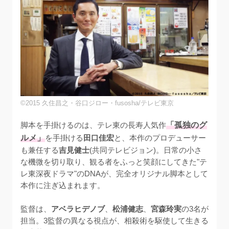
©2015 久住昌之・谷口ジロー・fusosha/テレビ東京
脚本を手掛けるのは、テレ東の長寿人気作
「孤独のグ
ルメ」
を手掛ける
田口佳宏
と、本作のプロデューサー
も兼任する
吉見健士
(共同テレビジョン)。日常の小さ
な機微を切り取り、観る者をふっと笑顔にしてきた"テ
レ東深夜ドラマ"のDNAが、完全オリジナル脚本として
本作に注ぎ込まれます。

監督は、
アベラヒデノブ
、
松浦健志
、
宮森玲実
の3名が
担当。3監督の異なる視点が、相殺術を駆使して生きる