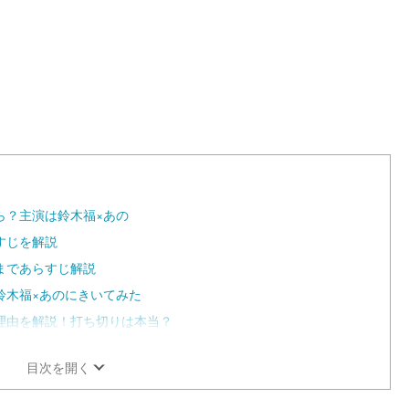
ら？主演は鈴木福×あの
すじを解説
まであらすじ解説
鈴木福×あのにきいてみた
理由を解説！打ち切りは本当？
目次を開く