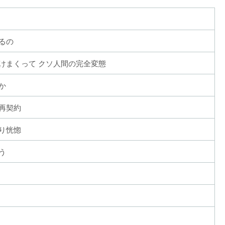
るの
けまくって クソ人間の完全変態
か
再契約
り恍惚
う