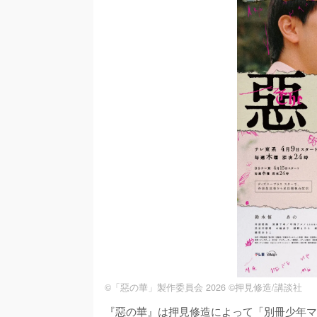
©「惡の華」製作委員会 2026 ©押見修造/講談社
『惡の華』は押見修造によって「別冊少年マガ