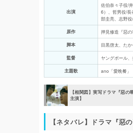
佐伯奈々子役/
出演
6）、哲男役/
部圭亮、志野役
原作
押見修造『惡の
脚本
目黒啓太、たか
監督
ヤングポール、
主題歌
ano「愛晩餐」
【相関図】実写ドラマ『惡の華
主演】
【ネタバレ】ドラマ『惡の