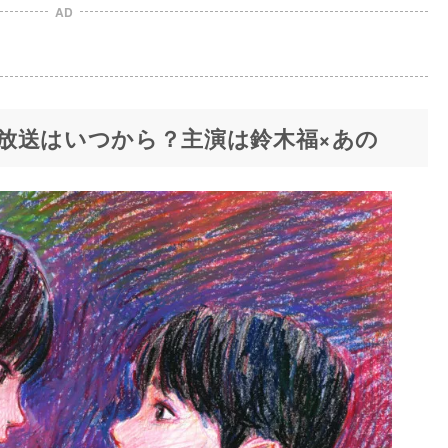
AD
放送はいつから？主演は鈴木福×あの