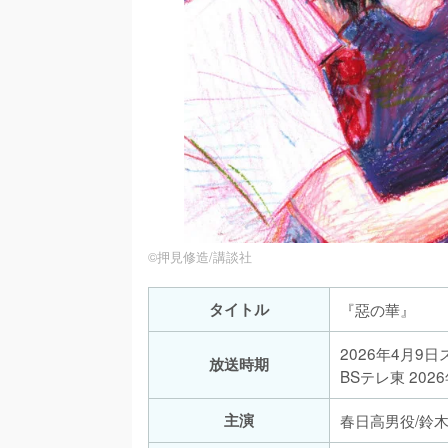
©押見修造/講談社
タイトル
『惡の華』
2026年4月9
放送時期
BSテレ東 202
主演
春日高男役/鈴