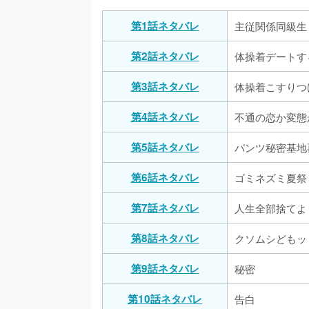
第1話ネタバレ
主従関係同級生
第2話ネタバレ
体操着デートす
第3話ネタバレ
体操着こすりつ
第4話ネタバレ
不通の恋か変態
第5話ネタバレ
パンツ秘密基地
第6話ネタバレ
ゴミネズミ夏祭
第7話ネタバレ
人生全部捨てよ
第8話ネタバレ
クソムシどもッ
第9話ネタバレ
秘密
第10話ネタバレ
告白