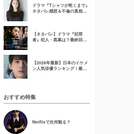
ドラマ『Tシャツが乾くまで』
ネタバレ感想＆不倫の真相や
結末を考察！充の免許証に隠
されたヒントも解説
【ネタバレ】ドラマ『犯罪
者』犯人・黒幕は？最終回ラ
ストを考察！太田愛の原作小
説で描かれる3人のその後を解
説【アマプラ】
【2026年最新】日本のイケメ
ン人気俳優ランキング！最も
かっこいい芸能人は誰？
おすすめ特集
Netflixで次何観る？