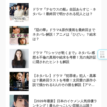
ドラマ『テセウスの船』全話あらすじ・ネ
タバレ！最終回で明かされる犯人とは？
『惡の華』ドラマ&原作漫画を最終回まで
ネタバレ解説！アニメは「ひどい」？結末
は？
ドラマ『Tシャツが乾くまで』ネタバレ感
目次
想＆不倫の真相や結末を考察！充の免許証
に隠されたヒントも解説
【ネタバレ】ドラマ『犯罪者』犯人・黒幕
は？最終回ラストを考察！太田愛の原作小
説で描かれる3人のその後を解説【アマプ
ラ】
【2026年最新】日本のイケメン人気俳優ラ
ンキング！最もかっこいい芸能人は誰？