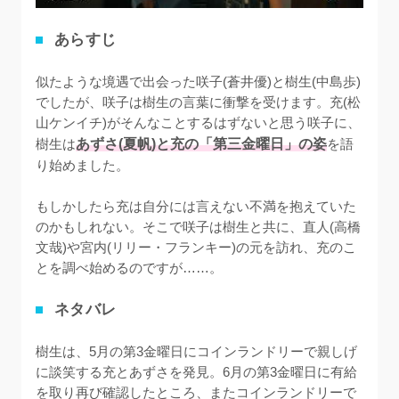
あらすじ
似たような境遇で出会った咲子(蒼井優)と樹生(中島歩)
でしたが、咲子は樹生の言葉に衝撃を受けます。充(松
山ケンイチ)がそんなことするはずないと思う咲子に、
樹生は
あずさ(夏帆)と充の「第三金曜日」の姿
を語
り始めました。

もしかしたら充は自分には言えない不満を抱えていた
のかもしれない。そこで咲子は樹生と共に、直人(高橋
文哉)や宮内(リリー・フランキー)の元を訪れ、充のこ
とを調べ始めるのですが……。
ネタバレ
樹生は、5月の第3金曜日にコインランドリーで親しげ
に談笑する充とあずさを発見。6月の第3金曜日に有給
を取り再び確認したところ、またコインランドリーで