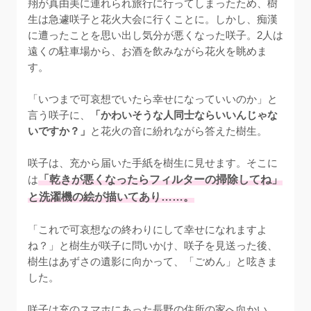
翔が真由美に連れられ旅行に行ってしまったため、樹
生は急遽咲子と花火大会に行くことに。しかし、痴漢
に遭ったことを思い出し気分が悪くなった咲子。2人は
遠くの駐車場から、お酒を飲みながら花火を眺めま
す。

「いつまで可哀想でいたら幸せになっていいのか」と
言う咲子に、
「かわいそうな人同士ならいいんじゃな
いですか？」
と花火の音に紛れながら答えた樹生。

咲子は、充から届いた手紙を樹生に見せます。そこに
は
「乾きが悪くなったらフィルターの掃除してね」
と洗濯機の絵が描いてあり……。
「これで可哀想なの終わりにして幸せになれますよ
ね？」と樹生が咲子に問いかけ、咲子を見送った後、
樹生はあずさの遺影に向かって、「ごめん」と呟きま
した。

咲子は充のスマホにあった長野の住所の家へ向かい、