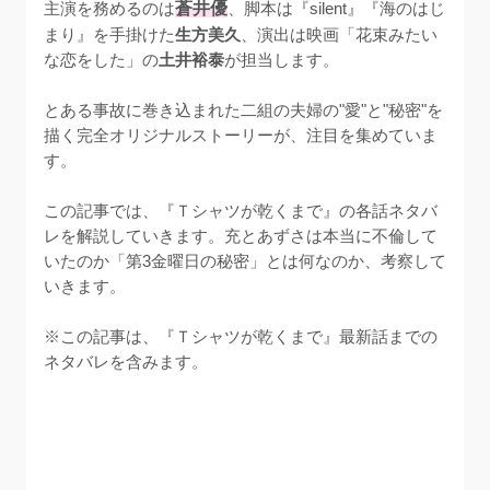
主演を務めるのは
蒼井優
、脚本は『silent』『海のはじ
まり』を手掛けた
生方美久
、演出は映画「花束みたい
な恋をした」の
土井裕泰
が担当します。

とある事故に巻き込まれた二組の夫婦の"愛"と"秘密"を
描く完全オリジナルストーリーが、注目を集めていま
す。

この記事では、『Ｔシャツが乾くまで』の各話ネタバ
レを解説していきます。充とあずさは本当に不倫して
いたのか「第3金曜日の秘密」とは何なのか、考察して
いきます。

※この記事は、『Ｔシャツが乾くまで』最新話までの
ネタバレを含みます。