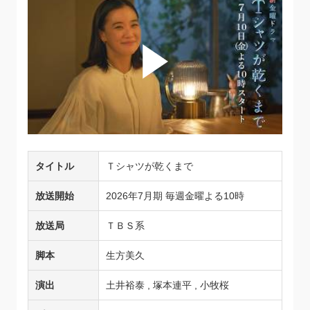
タイトル
Ｔシャツが乾くまで
放送開始
2026年7月期 毎週金曜よる10時
放送局
ＴＢＳ系
脚本
生方美久
演出
土井裕泰 , 塚本連平 , 小牧桜