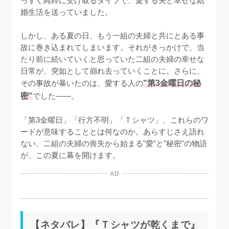
っすぐ純粋に受け取るタイプで、愛する夫と幸せな結
婚生活を送っていました。

しかし、ある夏の日、もう一組の夫婦と共にとある事
故に巻き込まれてしまいます。それがきっかけで、当
たり前に続いていくと思っていた二組の夫婦の幸せな
日常が、突如として崩れ去っていくことに。さらに、
その事故が暴いたのは、愛する人の
"第3金曜日の秘
密"
でした——。

「第3金曜日」「行方不明」「Ｔシャツ」、これらのワ
ードが意味することとは何なのか。あらすじさえ語れ
ない、二組の夫婦の喪失から始まる"愛"と"秘密"の物語
が、この夏に幕を開けます。
AD
【ネタバレ】『Ｔシャツが乾くまで』