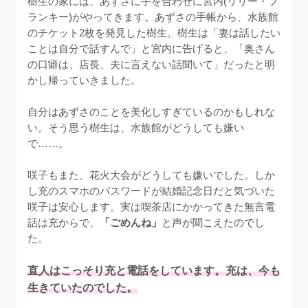
樹生の家には、あずさに手を合わせに宮内(リリー・フ
ランキー)がやってきます。あずさの手帳から、水族館
のチケット2枚を発見した樹生。樹生は「妻は話したい
ことは自分で話すんで」と宮内に告げると、「奥さん
の口癖は、店長、夫に言えない話聞いて」だったと明
かし帰っていきました。

自分はあずさのことを美化しすぎているのかもしれな
い。そう思う樹生は、水族館がどうしても嫌い
で……。

咲子もまた、花火大会がどうしても嫌いでした。しか
し充のスマホのパスワードが結婚記念日だと気づいた
咲子は安心します。実は喫茶店にかかってきた無言電
話は充からで、
「ごめんね」
と声が聞こえたのでし
た。

直人はこっそり充と電話をしています。充は、今も
生きていたのでした。