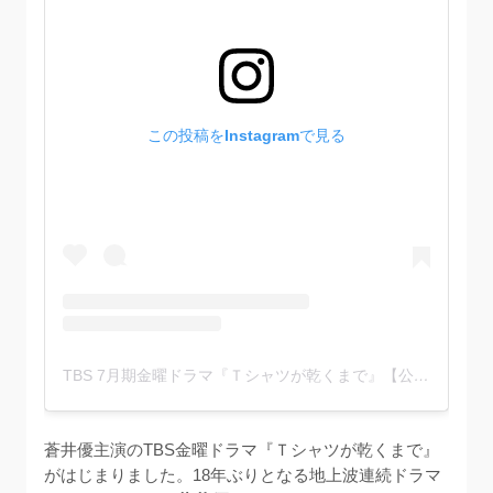
この投稿をInstagramで見る
TBS 7月期金曜ドラマ『Ｔシャツが乾くまで』【公式】(@tshirts_tbs)がシェアした投稿
蒼井優主演のTBS金曜ドラマ『Ｔシャツが乾くまで』
がはじまりました。18年ぶりとなる地上波連続ドラマ