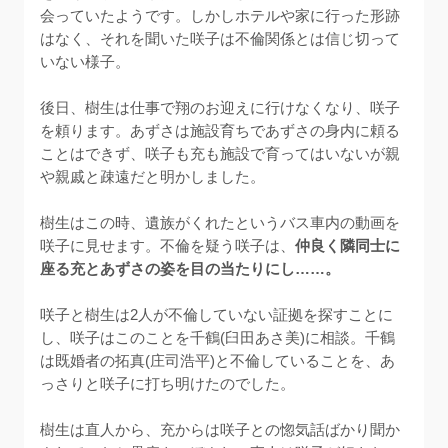
会っていたようです。しかしホテルや家に行った形跡
はなく、それを聞いた咲子は不倫関係とは信じ切って
いない様子。

後日、樹生は仕事で翔のお迎えに行けなくなり、咲子
を頼ります。あずさは施設育ちであずさの身内に頼る
ことはできず、咲子も充も施設で育ってはいないが親
や親戚と疎遠だと明かしました。

樹生はこの時、遺族がくれたというバス車内の動画を
咲子に見せます。不倫を疑う咲子は、
仲良く隣同士に
座る充とあずさの姿を目の当たりにし……。
咲子と樹生は2人が不倫していない証拠を探すことに
し、咲子はこのことを千鶴(臼田あさ美)に相談。千鶴
は既婚者の拓真(庄司浩平)と不倫していることを、あ
っさりと咲子に打ち明けたのでした。

樹生は直人から、充からは咲子との惚気話ばかり聞か