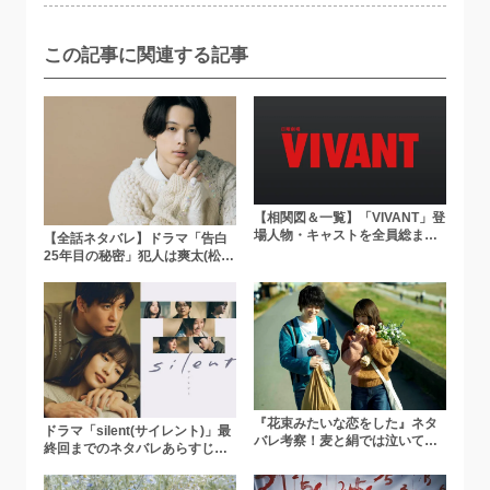
この記事に関連する記事
【相関図＆一覧】「VIVANT」登
場人物・キャストを全員総まと
【全話ネタバレ】ドラマ「告白
め！まさかのゲスト出演者や新
25年目の秘密」犯人は爽太(松村
キャラを解説
北斗)？立岩殺害の真相や野瀬家
の闇を考察！サユリの目的と
は？
『花束みたいな恋をした』ネタ
ドラマ「silent(サイレント)」最
バレ考察！麦と絹では泣いてい
終回までのネタバレあらすじ！
る理由が違う？あらすじや結末
紬と想の恋の結末は……？
の意味も解説！