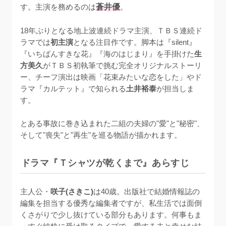
す。主演を務めるのは
蒼井優
。

18年ぶりとなる地上波連続ドラマ主演、ＴＢＳ連続ド
ラマでは
初主演
となる注目作です。脚本は『silent』
『いちばんすきな花』『海のはじまり』を手掛けた
生
方美久
がＴＢＳ初執筆で挑む完全オリジナルストーリ
ー、チーフ演出は映画「花束みたいな恋をした」やド
ラマ『カルテット』で知られる
土井裕泰
が担当しま
す。

とある事故に巻き込まれた二組の夫婦の"愛"と"秘密"、
そして"喪失"と"再生"を巡る物語が描かれます。
ドラマ『Ｔシャツが乾くまで』あらすじ
主人公・
咲子(さきこ)
は40歳。出版社で結婚情報誌の
編集を担当する優秀な編集者ですが、私生活では面倒
くさがりで少し抜けている部分もあります。何事もま