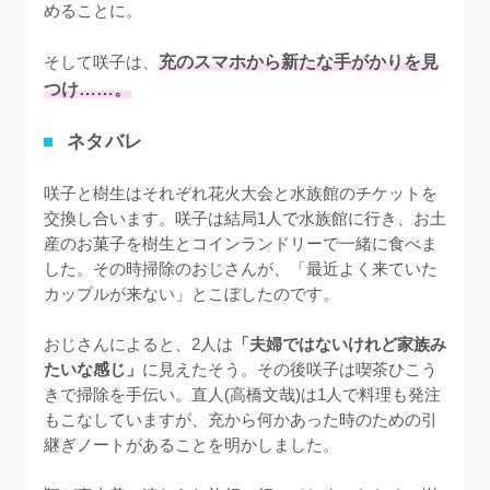
めることに。

そして咲子は、
充のスマホから新たな手がかりを見
つけ……。
ネタバレ
咲子と樹生はそれぞれ花火大会と水族館のチケットを
交換し合います。咲子は結局1人で水族館に行き、お土
産のお菓子を樹生とコインランドリーで一緒に食べま
した。その時掃除のおじさんが、「最近よく来ていた
カップルが来ない」とこぼしたのです。

おじさんによると、2人は
「夫婦ではないけれど家族み
たいな感じ」
に見えたそう。その後咲子は喫茶ひこう
きで掃除を手伝い。直人(高橋文哉)は1人で料理も発注
もこなしていますが、充から何かあった時のための引
継ぎノートがあることを明かしました。
