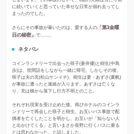
に続いていくと思っていた幸せな日常が崩れ去ってし
まったのでした。

さらにその事故が暴いたのは、愛する人の
「第3金曜
日の秘密」
で……。
ネタバレ
コインランドリーで出会った咲子(蒼井優)と樹生(中島
歩)は、世間話をしながら一緒に帰宅。しかしその後、
咲子は夫の充(松山ケンイチ)、樹生は妻・あずさ(夏帆)
が事故に遭ったと連絡が入ります。あずさは亡くな
り、充は橋から落下し行方不明とのこと。

それぞれ現実を受け止めた後、再びホテルのコインラ
ンドリーで再会した咲子と樹生。お互いバス事故で配
偶者を亡くしたことを明かし、お互いが「知らない人
と出かけてくる」と言いまさか長野に行くバスに乗る
とは思わなかった、と話しました。
