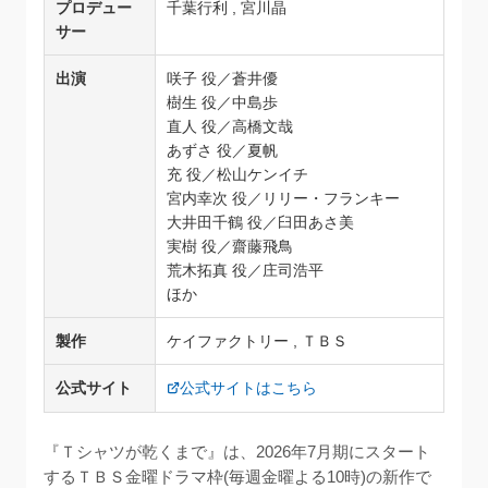
プロデュー
千葉行利 , 宮川晶
サー
出演
咲子 役／蒼井優
樹生 役／中島歩
直人 役／高橋文哉
あずさ 役／夏帆
充 役／松山ケンイチ
宮内幸次 役／リリー・フランキー
大井田千鶴 役／臼田あさ美
実樹 役／齋藤飛鳥
荒木拓真 役／庄司浩平
ほか
製作
ケイファクトリー , ＴＢＳ
公式サイト
公式サイトはこちら
『Ｔシャツが乾くまで』は、2026年7月期にスタート
するＴＢＳ金曜ドラマ枠(毎週金曜よる10時)の新作で