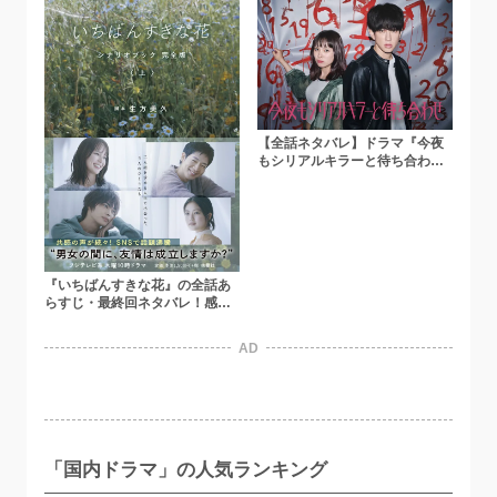
【全話ネタバレ】ドラマ『今夜
もシリアルキラーと待ち合わ
せ』梓を殺した犯人を考察！原
作最新刊まで解説
『いちばんすきな花』の全話あ
らすじ・最終回ネタバレ！感想
や登場した花の花言葉も調査
AD
「国内ドラマ」の人気ランキング