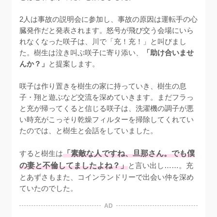
2人は事故の説明会に参加し、事故の原因は運転手の心
臓発作だと発表されます。怒号が飛び交う会場にいら
れなくなった咲子は、川で「充！充！」と叫びまし
た。樹生は泣き叫ぶ咲子に寄り添い、
「助け合いませ
んか？」
と提案します。

咲子は作り置きを樹生の家に持っていき、樹生の息
子・翔と遊ぶなど交流を深めていきます。まだフラっ
と充が帰ってくると信じる咲子は、洗濯機の調子が悪
い時充がこっそり乾燥フィルターを掃除してくれてい
たのでは、と樹生と会話をしていました。

すると樹生は
「素敵な人ですね、旦那さん。でも僕
の妻と不倫してましたよね？」
と言い出し……。充
とあずさもまた、コインランドリーで出会い仲を深め
ていたのでした。
AD