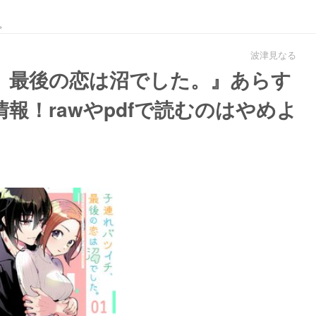
。
波津見なる
、最後の恋は沼でした。』あらす
報！rawやpdfで読むのはやめよ