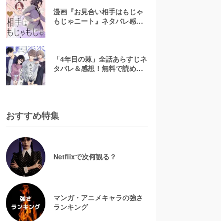
漫画『お見合い相手はもじゃ
もじゃニート』ネタバレ感
想！無料で読める？rawやpdf
で読むのはやめよう
「4年目の棘」全話あらすじネ
タバレ＆感想！無料で読め
る？漫画rawやpdfはやめよう
おすすめ特集
Netflixで次何観る？
マンガ・アニメキャラの強さ
ランキング