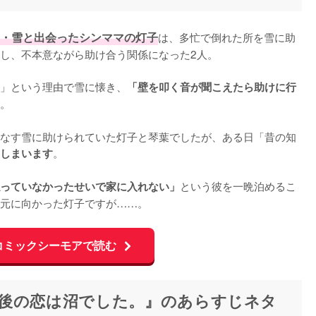
・雪と出会ったシンママの灯子
は、多忙で倒れた所を雪に助
し、不本意ながら助け合う関係になった2人。

」という理由で雪に懐き、
「壁を叩く音が聞こえたら助けに行
。

なす雪に助けられていた灯子と琴葉でしたが、ある日「昔の知
。

しまいます
という彼を一晩泊めるこ
っていなかったせいで家に入れない」
元に向かった灯子ですが……。
コミックシーモアで読む
後の恋は沼でした。』のあらすじネタ