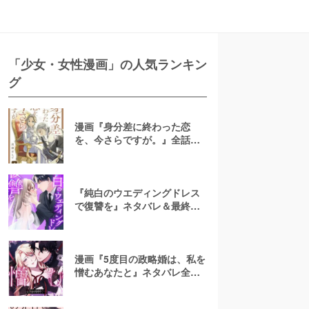
「少女・女性漫画」の人気ランキン
グ
漫画『身分差に終わった恋
を、今さらですが。』全話ネ
タバレあらすじ！無料で読め
る？raw注意
『純白のウエディングドレス
で復讐を』ネタバレ＆最終回
の結末は？漫画rawやpdfで読
むのはやめよう
漫画『5度目の政略婚は、私を
憎むあなたと』ネタバレ全話
＆結末・最終回予想！無料で
読める？