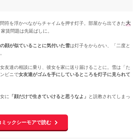
問符を浮かべながらチャイムを押す灯子。部屋から出てきた
大
、家賃問題は先延ばしに。

は灯子をからかい、「二度と
の顔が似ていることに気付いた雪
。

女友達の相談に乗り、彼女を家に送り届けることに。雪は「た
ンビニで
女友達がゴムを手にしているところを灯子に見られて
女に
と説教されてしまっ
「顔だけで生きていけると思うなよ」
コミックシーモアで読む