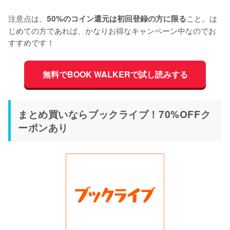
注意点は、
こと。は
50%のコイン還元は初回登録の方に限る
じめての方であれば、かなりお得なキャンペーン中なのでお
すすめです！
無料でBOOK WALKERで試し読みする
まとめ買いならブックライブ！70%OFFク
ーポンあり