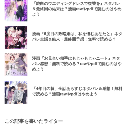
『純白のウエディングドレスで復讐を』ネタバレ
＆最終回の結末は？漫画rawやpdfで読むのはやめ
よう
漫画『5度目の政略婚は、私を憎むあなたと』ネタ
バレ全話＆結末・最終回予想！無料で読める？
漫画『お見合い相手はもじゃもじゃニート』ネタ
バレ感想！無料で読める？rawやpdfで読むのはや
めよう
「4年目の棘」全話あらすじネタバレ＆感想！無料
で読める？漫画rawやpdfはやめよう
この記事を書いたライター