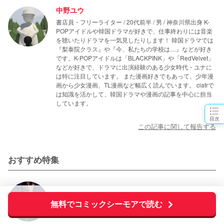
中野ユウ
書店員・フリーライター / 20代前半 / 男 / 神奈川県出身 K-
POPアイドルや韓国ドラマが好きで、仕事終わりには音楽
を聴いたりドラマを一気見したりします！ 韓国ドラマでは
『梨泰院クラス』や『今、私たちの学校は…』などが好き
です。K-POPアイドルは「BLACKPINK」や「RedVelvet」
などが好きで、ドラマに出演経験のある少女時代・ユナに
は特に注目しています。 また漫画好きでもあって、少年漫
画から少女漫画、TL漫画など幅広く読んでいます。 ciatrで
は知識を活かして、韓国ドラマや漫画の記事を中心に担当
しています。
目次
この記事に関して報告する
おすすめ特集
Netflixで次何観る？
無料でコミックシーモアで読む