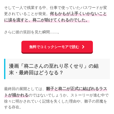
そして一人で残業する中、仕事で使っていたパスワードが変
更されていることが発覚。
何もかもが上手くいかないこと
に涙を流すと、柊二が助けてくれるのでした。
さらに彼の笑顔を見た瞬間……。
無料でコミックシーモアで読む
漫画「柊二さんの至れり尽くせり」の結
末・最終回はどうなる？
最終回の展開としては、
雛子と柊二が正式に結ばれるラス
トが描かれる
のではないでしょうか。ストーリーが進む中で
徐々に明かされていく記憶を失くした理由や、雛子の邪魔を
する存在。
