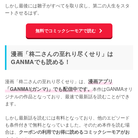
しかし最後には雛子がすべてを取り戻し、第二の人生をスタ
ートさせるはず。
無料でコミックシーモアで読む
漫画「柊二さんの至れり尽くせり」は
GANMAでも読める！
漫画「柊二さんの至れり尽くせり」は、
漫画アプリ
「GANMA!(ガンマ)」でも配信中です。
本作はGANMAオリ
ジナルの作品となっており、最速で最新話を読むことができ
ます。

しかし最新話を読むには有料となっており、他のエピソード
も条件付きで無料となっていました。そのため本作を読む場
合は、
クーポンの利用でお得に読めるコミックシーモアがお