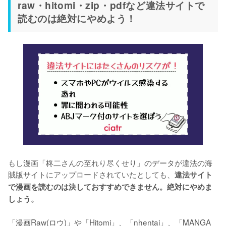
raw・hitomi・zip・pdfなど違法サイトで
読むのは絶対にやめよう！
もし漫画「柊二さんの至れり尽くせり」のデータが違法の海
賊版サイトにアップロードされていたとしても、
違法サイト
で漫画を読むのは決しておすすめできません。絶対にやめま
しょう。
「漫画Raw(ロウ)」や「Hitomi」、「nhentai」、「MANGA 