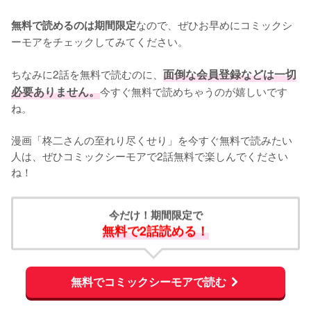
なので、ぜひお早めにコミックシ
無料で読めるのは期間限定
ーモアをチェックしてみてください。
ちなみに2話を無料で読むのに、
面倒な会員登録などは一切
必要ありません。
今すぐ無料で読めちゃうのが嬉しいです
ね。
漫画「柊二さんの至れり尽くせり」を今すぐ無料で読みたい
人は、ぜひコミックシーモアで2話無料で楽しんでください
ね！
今だけ！期間限定で
無料で2話読める！
無料でコミックシーモアで読む