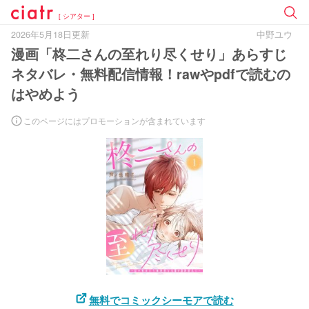
[ シアター ]
2026年5月18日更新
中野ユウ
漫画「柊二さんの至れり尽くせり」あらすじ
ネタバレ・無料配信情報！rawやpdfで読むの
はやめよう
このページにはプロモーションが含まれています
無料でコミックシーモアで読む