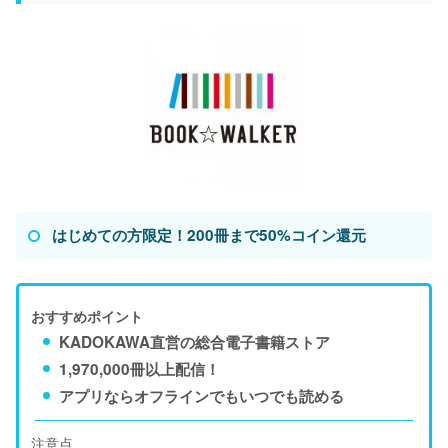
はじめての方限定！200冊まで50%コイン還元
おすすめポイント
KADOKAWA直営の総合電子書籍ストア
1,970,000冊以上配信！
アプリならオフラインでもいつでも読める
注意点