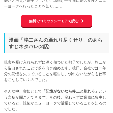
ーヨークへ行ったことを知り……。
無料でコミックシーモアで読む
漫画「柊二さんの至れり尽くせり」のあら
すじネタバレ(2話)
現実を受け入れられずに深く傷ついた雛子でしたが、柊二か
ら告白されたことで前を向き始めます。後日、会社では一年
分の記憶を失っていることを報告し、慣れないながらも仕事
をこなしていくのでした。

そんな中、突如として
とい
「記憶がないなら柊二と別れろ」
う言葉が聞こえてきます。その後、変わらずに業務に集中し
ていると、涼佑がニューヨークで活躍していることを知るの
でした。
