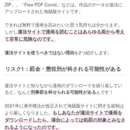
ZIP」、「Free PDF Comic」などは、作品のデータが違法に
アップロードされた海賊版サイトです。
できれば無料で漫画を読みたいと思う気持ちは分かります。
しかし
違法サイトで漫画を読むことはあらゆる面から考え
て非常に危険なのです。
を2つ紹介します。
違法サイトを使うべきではない理由
リスク1：罰金・懲役刑が科される可能性がある
違法サイトと知りながら漫画のダウンロードを繰り返してい
ると、なんと
んです！
刑事罰を科せられる可能性がある
2021年に著作権法が改正されて海賊版サイトに関する規制は
より厳しくなりました。
もしあなたが違法サイトで漫画を
ダウンロードしたら、場合によっては処罰の対象とみなさ
れるようになったのです。