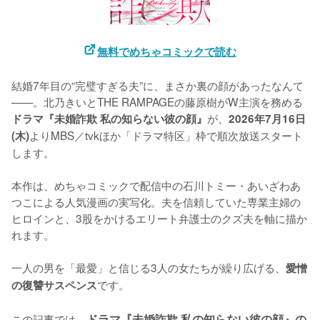
無料でめちゃコミックで読む
結婚7年目の“完璧すぎる夫”に、まさか裏の顔があったなんて
——。北乃きいとTHE RAMPAGEの藤原樹がW主演を務める
が、
ドラマ『未婚詐欺 私の知らない彼の顔』
2026年7月16日
よりMBS／tvkほか「ドラマ特区」枠で順次放送スタート
(木)
します。

本作は、めちゃコミックで配信中の石川トミー・あいざわあ
つこによる人気漫画の実写化。夫を信頼していた専業主婦の
ヒロインと、3股をかけるエリート弁護士のクズ夫を軸に描か
れます。

一人の男を「最愛」と信じる3人の女たちが繰り広げる、
愛憎
です。

の復讐サスペンス
この記事では、
ドラマ『未婚詐欺 私の知らない彼の顔』の