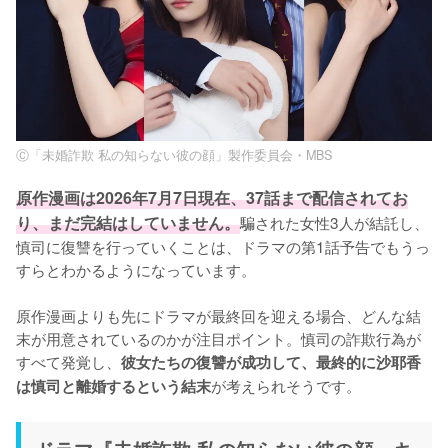
Ⓒ「未婚詐欺 私の知らない彼の顔」製作委員会・MBS
原作漫画は2026年7月7日現在、37話まで配信されてお
り、まだ完結はしていません。
騙された女性3人が結託し、
慎司に復讐を行っていくことは、ドラマの第1話予告でもうっ
すらとわかるようになっています。

原作漫画よりも先にドラマが最終回を迎える場合、どんな結
末が用意されているのかが注目ポイント。慎司の詐欺行為が
すべて発覚し、
彼女たちの復讐が成功して、最終的に沙耶香
が考えられそうです。
は慎司と離婚するという結末