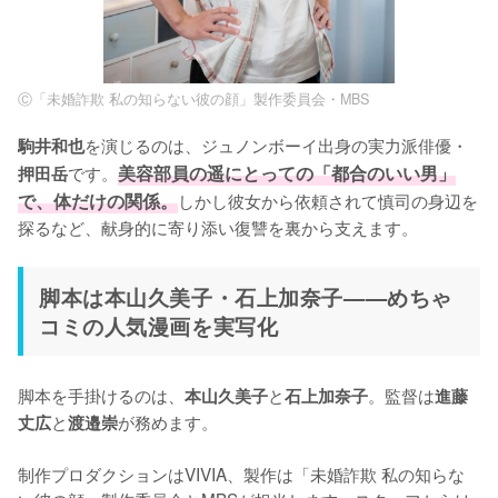
Ⓒ「未婚詐欺 私の知らない彼の顔」製作委員会・MBS
を演じるのは、ジュノンボーイ出身の実力派俳優・
駒井和也
です。
美容部員の遥にとっての「都合のいい男」
押田岳
で、体だけの関係。
しかし彼女から依頼されて慎司の身辺を
探るなど、献身的に寄り添い復讐を裏から支えます。
脚本は本山久美子・石上加奈子——めちゃ
コミの人気漫画を実写化
脚本を手掛けるのは、
と
。監督は
本山久美子
石上加奈子
進藤
と
が務めます。

丈広
渡邉崇
制作プロダクションはVIVIA、製作は「未婚詐欺 私の知らな