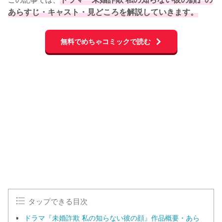
あらすじ・キャスト・見どころを解説していきます。
無料でめちゃコミックで読む
L
o
/
U
a
n
d
m
e
u
d
t
:
e
1
0
0
.
0
0
%
タップできる目次
ドラマ『未婚詐欺 私の知らない彼の顔』作品概要・あら