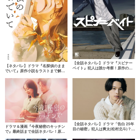
【全話ネタバレ】ドラマ『スピナー
【ネタバレ】ドラマ『名探偵のまま
ベイト』犯人は誰か考察！原作の結
でいて』原作小説をラストまで解
末は？
説！楓の好きな人はどっち？キャス
ト・続編も紹介【吉川愛主演】
【全話ネタバレ】ドラマ「告白 25年
ドラマ＆漫画『今夜秘密のキッチン
目の秘密」犯人は爽太(松村北斗)？立
で』最終話まで全話ネタバレ！原作
岩殺害の真相や野瀬家の闇を考察！
あらすじとの違いは？
サユリの目的とは？