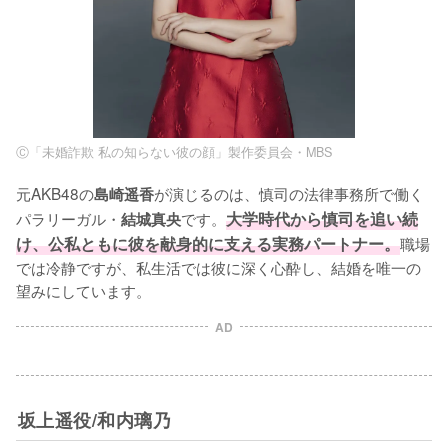
Ⓒ「未婚詐欺 私の知らない彼の顔」製作委員会・MBS
元AKB48の
が演じるのは、慎司の法律事務所で働く
島崎遥香
パラリーガル・
です。
大学時代から慎司を追い続
結城真央
け、公私ともに彼を献身的に支える実務パートナー。
職場
では冷静ですが、私生活では彼に深く心酔し、結婚を唯一の
望みにしています。
AD
坂上遥役/和内璃乃