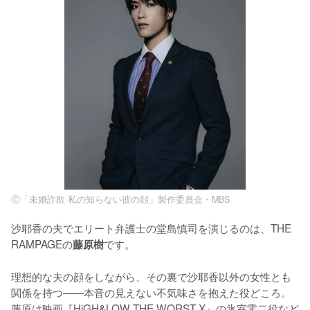
Ⓒ「未婚詐欺 私の知らない彼の顔」製作委員会・MBS
沙耶香の夫でエリート弁護士の堂島慎司を演じるのは、THE 
RAMPAGEの
です。

藤原樹
理想的な夫の顔をしながら、その裏で沙耶香以外の女性とも
関係を持つ——本音の見えない不気味さを抱えた役どころ。
藤原は映画『HiGH&LOW THE WORST X』の氷室零二役など