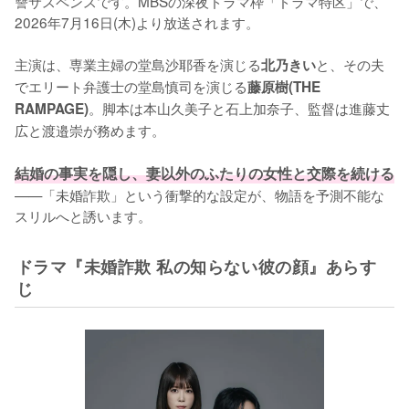
讐サスペンスです。MBSの深夜ドラマ枠「ドラマ特区」で、
2026年7月16日(木)より放送されます。

主演は、専業主婦の堂島沙耶香を演じる
と、その夫
北乃きい
でエリート弁護士の堂島慎司を演じる
藤原樹(THE 
。脚本は本山久美子と石上加奈子、監督は進藤丈
RAMPAGE)
広と渡邉崇が務めます。

結婚の事実を隠し、妻以外のふたりの女性と交際を続ける
——「未婚詐欺」という衝撃的な設定が、物語を予測不能な
スリルへと誘います。
ドラマ『未婚詐欺 私の知らない彼の顔』あらす
じ