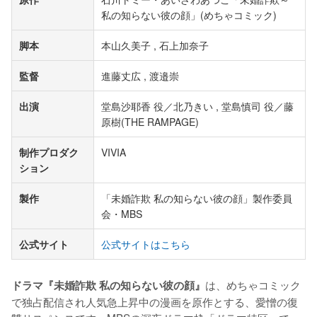
私の知らない彼の顔」(めちゃコミック)
脚本
本山久美子 , 石上加奈子
監督
進藤丈広 , 渡邉崇
出演
堂島沙耶香 役／北乃きい , 堂島慎司 役／藤
原樹(THE RAMPAGE)
制作プロダク
VIVIA
ション
製作
「未婚詐欺 私の知らない彼の顔」製作委員
会・MBS
公式サイト
公式サイトはこちら
は、めちゃコミック
ドラマ『未婚詐欺 私の知らない彼の顔』
で独占配信され人気急上昇中の漫画を原作とする、愛憎の復