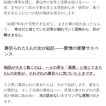
結婚の事実を隠し、妻以外の女性と交際を続ける——。一
見、文句ひとつ言わず妻を支える理想的な夫・慎司が、裏で
見せるもうひとつの顔が物語を揺るがします。

「結婚7年目の“完璧すぎる夫”に、まさか裏の顔があったなん
て」。
幸せだと信じていた日常が崩れていく恐怖から、目が
離せません。
裏切られた3人の女が結託——愛憎の復讐サスペ
ンス
物語が大きく動くのは、一人の男を「最愛」と信じてきた
3人の女性が、それぞれの裏切りに気づいたときです。
クズ男に裏切られた彼女たちは、やがて結託します。彼女ら
の選択は、そして夫婦の運命は——。登場人物それぞれの思
惑が複雑に絡み合い、
が続き
先の読めないスリリングな展開
ます。
