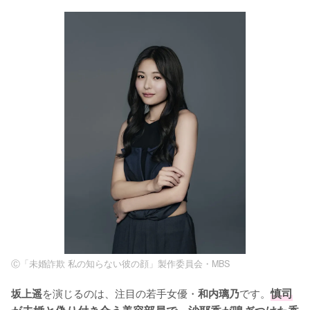
Ⓒ「未婚詐欺 私の知らない彼の顔」製作委員会・MBS
を演じるのは、注目の若手女優・
です。
慎司
坂上遥
和内璃乃