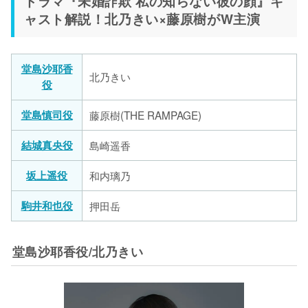
ドラマ『未婚詐欺 私の知らない彼の顔』キ
ャスト解説！北乃きい×藤原樹がW主演
堂島沙耶香
北乃きい
役
堂島慎司役
藤原樹(THE RAMPAGE)
結城真央役
島崎遥香
坂上遥役
和内璃乃
駒井和也役
押田岳
堂島沙耶香役/北乃きい