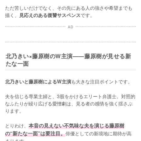
ただ苦しいだけでなく、その先にある人の強さや希望までも
描く、
です。
見応えのある復讐サスペンス
AD
北乃きい×藤原樹のW主演——藤原樹が見せる新
たな一面
も大きな注目ポイントです。

北乃きいと藤原樹によるW主演
夫を信じる専業主婦と、3股をかけるエリート弁護士。対照的
なふたりが繰り広げる愛憎劇は、見る者の感情を強く揺さぶ
ります。

とりわけ、
本音の見えない不気味な夫を演じる藤原樹
の“新たな一面”は要注目。
俳優としての新境地に期待が高
まります。