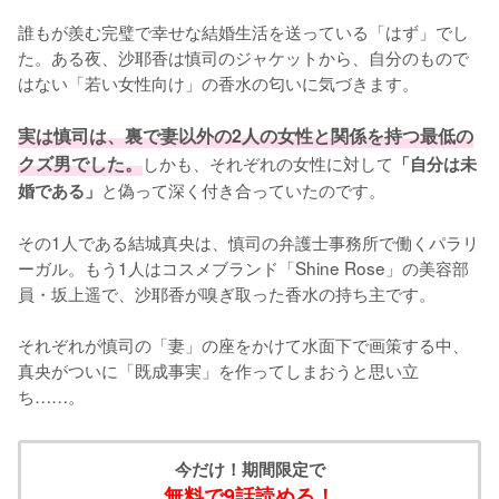
誰もが羨む完璧で幸せな結婚生活を送っている「はず」でし
た。ある夜、沙耶香は慎司のジャケットから、自分のもので
はない「若い女性向け」の香水の匂いに気づきます。

実は慎司は、裏で妻以外の2人の女性と関係を持つ最低の
クズ男でした。
しかも、それぞれの女性に対して
「自分は未
と偽って深く付き合っていたのです。

婚である」
その1人である結城真央は、慎司の弁護士事務所で働くパラリ
ーガル。もう1人はコスメブランド「Shine Rose」の美容部
員・坂上遥で、沙耶香が嗅ぎ取った香水の持ち主です。

それぞれが慎司の「妻」の座をかけて水面下で画策する中、
真央がついに「既成事実」を作ってしまおうと思い立
ち……。
今だけ！期間限定で
無料で9話読める！