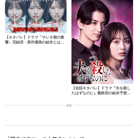
【ネタバレ】ドラマ「サレタ側の復
讐」完結済・原作漫画の結末とは？
エピソード対応表やあらすじを解
説！サレ妻3人の同盟とは
【全話ネタバレ】ドラマ『夫を殺し
たはずなのに』最終回の結末予想！
原作漫画との違いも考察【相関図つ
き】
AD