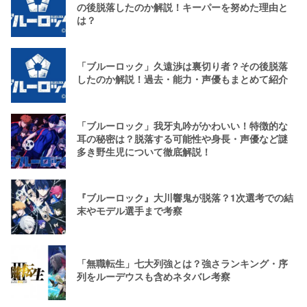
の後脱落したのか解説！キーパーを努めた理由と
は？
「ブルーロック」久遠渉は裏切り者？その後脱落
したのか解説！過去・能力・声優もまとめて紹介
「ブルーロック」我牙丸吟がかわいい！特徴的な
耳の秘密は？脱落する可能性や身長・声優など謎
多き野生児について徹底解説！
『ブルーロック』大川響鬼が脱落？1次選考での結
末やモデル選手まで考察
「無職転生」七大列強とは？強さランキング・序
列をルーデウスも含めネタバレ考察