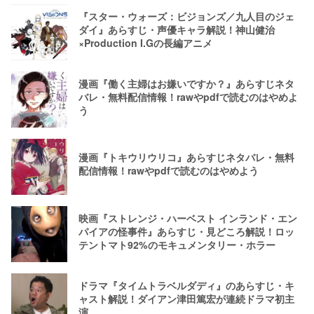
『スター・ウォーズ：ビジョンズ／九人目のジェ
ダイ』あらすじ・声優キャラ解説！神山健治
×Production I.Gの長編アニメ
漫画『働く主婦はお嫌いですか？』あらすじネタ
バレ・無料配信情報！rawやpdfで読むのはやめよ
う
漫画『トキウリウリコ』あらすじネタバレ・無料
配信情報！rawやpdfで読むのはやめよう
映画『ストレンジ・ハーベスト インランド・エン
パイアの怪事件』あらすじ・見どころ解説！ロッ
テントマト92%のモキュメンタリー・ホラー
ドラマ『タイムトラベルダディ』のあらすじ・キ
ャスト解説！ダイアン津田篤宏が連続ドラマ初主
演