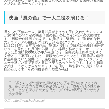
の持つ独特な不協和音が憂鬱な10代の苦悩を抱える藤井の名演技
と絶妙に絡み合っています。
映画『風の色』で一人二役を演じる！
長かった下積みの末、藤井武美がようやく手に入れた大チャンス
が2016年公開予定の映画『風の色』のヒロイン役への大抜擢で
す。 日韓合作映画でもあるこの作品は、監督には『猟奇的な彼
女』でアジアの巨匠と呼ばれる郭 在容(クァク・ジェヨン)、主演
には2013年、日英共同作品『家康と按針』で日本に先駆け海外デ
ビューを果たした異例の俳優、古川雄輝が務めます。オーディシ
ョンは全国約10000人の中から選ばれ、藤井武美は見事に大きく
女優として飛躍しました。 普段から一ファンとして同作品の監督
作品を観ていた藤井は、長編映画初ヒロインで一気にアジアデビ
ューを遂げた事で期待と共に不安もあったそうです。 しかし撮影
が始まってからは自身のキャリアを信じ、落ち着いて演技に取り
組めたようで、その演技を見た監督からは
「若かりし頃に憧れた薬師丸ひろ子を思い出させてくれ
る。短い芝居でも集中力を途切れさせず、自分だけの魅力を
失うことなく演じる彼女を見た。ダイヤの原石を見つけたよ
うな気分」
引用：
http://www.hochi.co.jp/