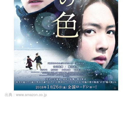
出典 :
www.amazon.co.jp