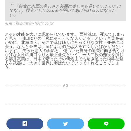
「彼女の内面の美しさと外面の美しさを見いだしたいだけ
でなく、役者としての未来を開いてあげられる人になりた
い」
引用：
http://www.hochi.co.jp/
とその才能を大いに認められています。 西村涼は、死んでしまっ
た恋人・川口ゆりの「私にそっくりな人がいる」という言葉を確
かめに、北海道へ。そこで涼はゆりにそっくりな女性・亜矢に出
会う。なんと亜矢は、涼によく似た恋人を亡くしたばかりだとい
います。 失った恋人の面影と、傷ついた自身の過去に向き合うけ
なげな女性の川口ゆりと最上亜矢という、一人二役の難役を演じ
る藤井武美は、日本で培ったその何処までも透き通った純粋な魅
力を武器に、大きく世界に羽ばたいていってくれることでしょ
う。
AD