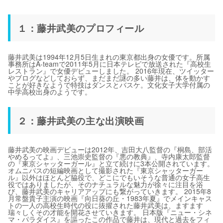
１：藤井武美のプロフィール
藤井武美は1994年12月5日生まれの東京都出身の女優です。所属
事務所はA-teamで2011年5月に日本テレビで放送された『高校生
レストラン』で女優デビューしました。 2016年現在、ツイッター
やブログなどしておらず、まだまだ謎の多い藤井は、体を動かす
ことが好きなようで特技はダンスとバスケ。文化女子大学付属の
中学高校出身のようです。
２：藤井武美の主な出演映画
藤井武美の映画デビューは2012年、吉田大八監督の『桐島、部活
やめるってよ』、三池崇史監督の『悪の教典』、寺内康太郎監督
の『東京シャッターガール』と立て続けに3本公開されています。
オムニバスの短編映画として撮影された『東京シャッターガー
ル』以外はほとんど脇役で、どこにでもいそうな普通の女子高生
役ではありましたが、そのナチュラルな魅力が徐々に注目を浴
び、藤井武美のキャリアアップにも繋がっていきます。 2015年8
月常盤貴子主演の映画『向日葵の丘・1983年夏』でメインキャス
トの一人の高校生時代の役に抜擢された藤井武美は、ますます
瑞々しくその才能を開花させていきます。 日本版『ニュー・シネ
マ・パラダイス』を謳ったこの作品で藤井は、現代と過去をフィ