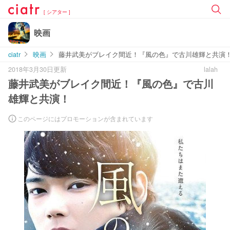
[ シアター ]
映画
ciatr
映画
藤井武美がブレイク間近！『風の色』で古川雄輝と共演
2018年3月30日更新
lalah
藤井武美がブレイク間近！『風の色』で古川
雄輝と共演！
このページにはプロモーションが含まれています