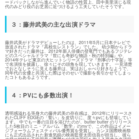
ードバックしながら進んでいく物語の性質上、田中美里演じる現
代のみどり役のお芝居に近づけるよう工夫していたそうです。
３：藤井武美の主な出演ドラマ
藤井武美がドラマデビューしたのは、2011年5月に日本テレビで
放送されたドラマ『高校生レストラン』でした。 幼少期からドラ
マ好きだった藤井は、2012年新人俳優の登竜門でもあるフジテレ
ビのスペシャルドラマ『世にも奇妙な物語・秋の特別編』や、
2014年テレビ東京の大ヒットシリーズドラマ『刑事の十字架』等
で名演技を披露し、徐々にその頭角を現していきます。 一見清楚
でおとなしそうに見える藤井は、実はおしゃべり好きなようで、
同年代の女優と共演した際はそのせいで撮影を長引かせてしまっ
たコトもあるようです。
４：PVにも多数出演！
透明感溢れる等身大の藤井武美の存在感は、2012年にリリースさ
れたCLIFF EDGEの「誓い」を皮切りに、度々pvにも登場してい
ます。 中でも一番の注目を浴びたのが、butter butter のリリース
した5枚目のミニ・アルバム「数学」のmvで、この作品はイメー
ジフォーラムフェスティバル優秀賞を受賞し、カンヌ国際映画祭
にも正式出品された新進気鋭の映画監督太田信吾が担当し、彼ら