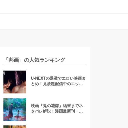
「邦画」の人気ランキング
U-NEXTの過激でエロい映画ま
とめ！見放題配信中のエッチ
な濡れ場映画
映画『鬼の花嫁』結末までネ
タバレ解説！漫画最新刊・小
説も紹介！恋の行方は？