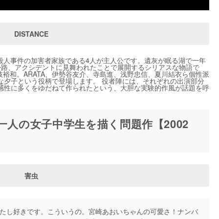
DISTANCE
した殺人事件の加害者家族である4人が主人公です。遺灰が眠る湖で一年
帰路、アクシデントに見舞われたことで展開するシリアスな物語で
枝裕和。ARATA、伊勢谷友介、寺島進、浅野忠信、夏川結衣ら個性派
な夕子という役柄で登場します。 役者陣には、それぞれの出演部分
感性に多くをゆだねて作られたという、大胆な実験的作風が話題を呼
一人の女子中学生を描く問題作【2002
害虫
) わたし好きです。こういうの。宮崎あおいちゃんの可愛さ！ナンバ