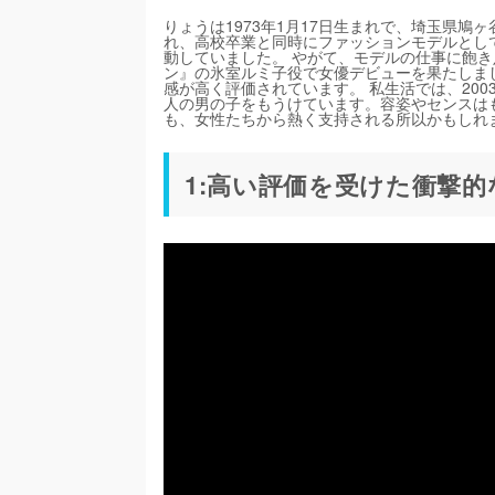
りょうは1973年1月17日生まれで、埼玉県鳩
れ、高校卒業と同時にファッションモデルとし
動していました。 やがて、モデルの仕事に飽き
ン』の氷室ルミ子役で女優デビューを果たしま
感が高く評価されています。 私生活では、2003年
人の男の子をもうけています。容姿やセンスは
も、女性たちから熱く支持される所以かもしれ
1:高い評価を受けた衝撃的