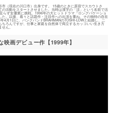
ヶ谷市（現在の川口市）出身です。 15歳のときに原宿でスカウトさ
ての活動をスタートさせました。当時は漢字の「涼」という名前で活
足らず女優業に挑戦。1996年の大ヒットドラマ『ロングバケーショ
した。以後、着々と話題作・注目作への出演を重ね、その独特の存在
4月1日に、パンクバンドBRAHMANのTOSHI-LOWと結婚し、二
もちろんですが、仕事と家庭を自然体で両立するカッコいい生き方
ません。
な映画デビュー作【1999年】