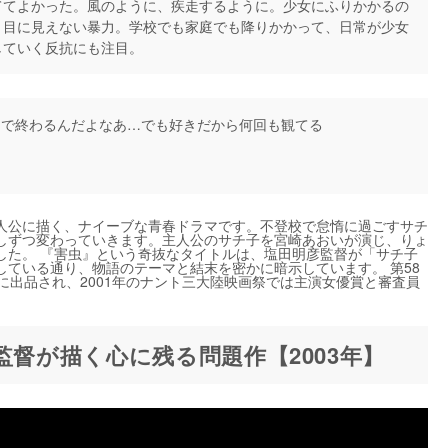
ててよかった。風のように、疾走するように。少女にふりかかるの
、目に見えない暴力。学校でも家庭でも降りかかって、日常が少女
していく反抗にも注目。
で終わるんだよなあ…でも好きだから何回も観てる
人公に描く、ナイーブな青春ドラマです。不登校で怠惰に過ごすサチ
しずつ変わっていきます。主人公のサチ子を宮崎あおいが演じ、りょ
した。 『害虫』という奇抜なタイトルは、塩田明彦監督が「サチ子
ている通り、物語のテーマと結末を密かに暗示しています。 第58
に出品され、2001年のナント三大陸映画祭では主演女優賞と審査員
監督が描く心に残る問題作【2003年】