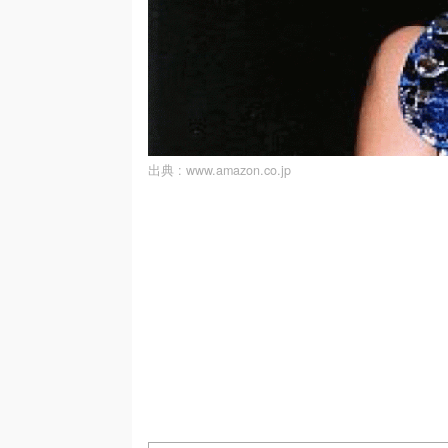
出典 :
www.amazon.co.jp
/
U
n
m
u
t
e