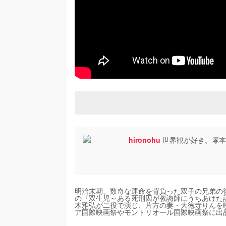
hironohu
世界観が好き。塚本
明治末期、数奇な運命を背負った双子の兄弟の
の『双生児～ある死刑囚が教誨師にうちあけた
木雅弘が二役で演じ、片方の妻・大徳寺りんを
ア国際映画祭やモントリオール国際映画祭に出