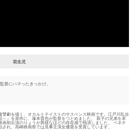
双生児
監督にハマったきっかけ。
復讐劇を描く、オカルトテイストのサスペンス映画です。江戸川乱歩
話～』を原作に、塚本晋也が監督をつとめました。 双子の兄弟を本
映画初出演のりょうが異様なほどの存在感で熱演しました。 ベネチ
品され、高崎映画祭では見事主演女優賞を受賞しています。