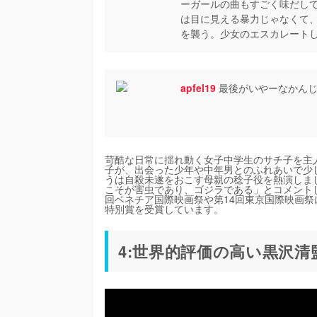
ーガールの曲もすごく味だし
は目に見える暴力じゃなくて
を襲う。少女のエスカレート
apfel19
最後がいやーなかんじ
苛酷な日常に揺れ動く女子中学生のサチ子を主
子が、出会った少年や中年男とのふれあいで少
うは自殺未遂をおこす母親の稔子役を熱演しま
こそが害虫であり、ゴジラである」とコメントし
回ベネチア国際映画祭や第14回東京国際映画祭
特別賞を受賞しています。
4:世界的評価の高い黒沢清