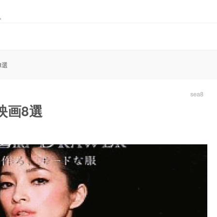
。
8選
sea8
映画8選