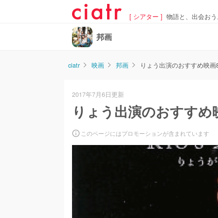
[ シアター ]
物語と、出会おう
邦画
ciatr
映画
邦画
りょう出演のおすすめ映画
2017年7月6日更新
りょう出演のおすすめ
このページにはプロモーションが含まれています