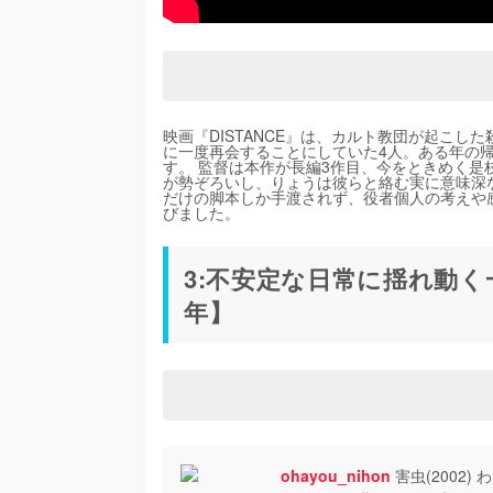
映画『DISTANCE』は、カルト教団が起こ
に一度再会することにしていた4人。ある年の
す。 監督は本作が長編3作目、今をときめく是
が勢ぞろいし、りょうは彼らと絡む実に意味深
だけの脚本しか手渡されず、役者個人の考えや
びました。
3:不安定な日常に揺れ動く
年】
ohayou_nihon
害虫(2002