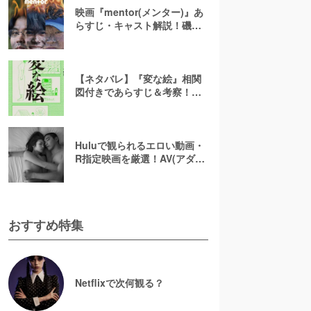
映画『mentor(メンター)』あ
らすじ・キャスト解説！磯村
勇斗×末澤誠也×綾野剛、吉田
恵輔監督が放つ「感情カオ
ス」の新感覚エンターテイン
メント
【ネタバレ】『変な絵』相関
図付きであらすじ＆考察！重
ねた絵や優太のその後を解説
Huluで観られるエロい動画・
R指定映画を厳選！AV(アダル
ト動画)はなくても過激な濡れ
場が見られる
おすすめ特集
Netflixで次何観る？