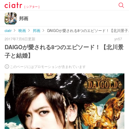
[ シアター ]
邦画
ciatr
映画
邦画
DAIGOが愛される8つのエピソード！【北川景
2017年7月6日更新
yn57
DAIGOが愛される8つのエピソード！【北川景
子と結婚】
このページにはプロモーションが含まれています