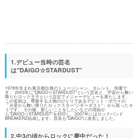
1.デビュー当時の芸名
は"DAIGO☆STARDUST"
1978年生まれ東京都出身のミュージシャン、タレント、俳優で
す。 2003年に"DAIGO☆STARDUST"という芸名と、宇宙から舞い
降りたロック王子という設定でメジャーデビューを果たします。
この名前は、尊敬する人物のひとりであるデビット・ボウイの
「火星から舞い降りたロックスター"ジギーダスト"」から取ったそ
うです。 その後、新しいことをしたいなどの理由か
ら"DAIGO☆STARDUST"を封印し、2007年にはロックバンド
BREAKERZ結成します。芸名も"DAIGO"に改名しました。
2.中3の頃からロックに夢中だった！