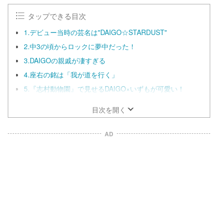
タップできる目次
1.デビュー当時の芸名は"DAIGO☆STARDUST"
2.中3の頃からロックに夢中だった！
3.DAIGOの親戚が凄すぎる
4.座右の銘は「我が道を行く」
5.『志村動物園』で見せるDAIGO×いずもが可愛い！
目次を開く
AD