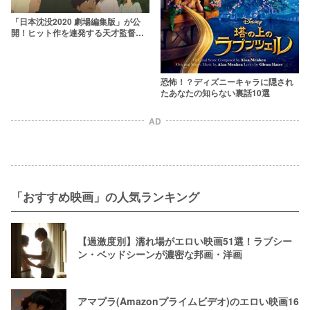
「日本沈没2020 劇場編集版」が公
開！ヒット作を連発する天才監督・
湯浅政明に迫る5つのこと
恐怖！？ディズニーキャラに隠され
たあなたの知らない裏話10選
AD
「おすすめ映画」の人気ランキング
【過激度別】濡れ場がエロい映画51選！ラブシー
ン・ベッドシーンが濃密な邦画・洋画
アマプラ(Amazonプライムビデオ)のエロい映画16