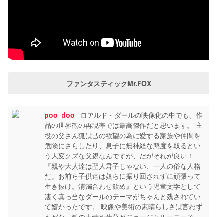
ファンタスティックMr.FOX
poo_doo_
ロアルド・ダールの映像化の中でも、作
品の世界観の再現率では最高傑作だと思います。 主
役の父さん狐は己の欲望の為に愛する家族や仲間を
危険にさらしたり、息子に無神経な態度を取るとい
う大変クズな父親なんですが、だがそれが良い！
『親や大人達は聖人君子じゃない、一人の俗な人格
だ。お前ら子供達は奴らに振り回されずに頑張って
生き抜け。清濁合わせ飲め』という児童文学として
凄く真っ当なダールのテーマがちゃんと残されてい
て嬉かったです。 映像や美術の素晴らしさは言わず
もがな。狐の表情や仕草がジョージクルーニーそっ