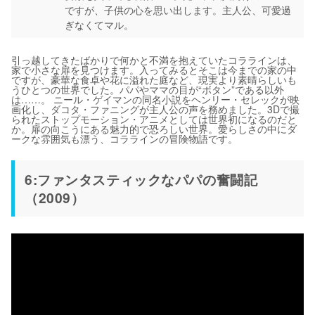
ですが、子供の心を思い出します。主人公、可愛過
ぎなくてマル。
引っ越してきたばかりで何かと不満を抱えていたコララインは、
家で小さな扉を見つけます。入ってみるとそこは今までの家の中
ですが、豪華な食卓や花に溢れた庭など、現実より素晴らしいも
うひとつの世界でした。パパやママの目が“ボタン”である以外
は……。 ニール・ゲイマンの同名小説をヘンリー・セレックが映
画化し、ダコタ・ファニングが主人公の声を務めました。3Dで撮
られたストップモーション・アニメとしては世界初になるのだと
か。扉の向こうにある魅力的で恐ろしい世界。愛らしさの中にダ
ークな雰囲気も漂う、コララインの冒険物語です。
6:ファンタスティックなパパの奮闘記
（2009）