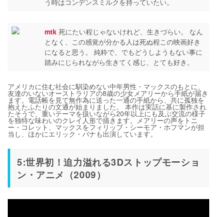
う時はコンデンスミルクを持っていたい。
mtk
死にたい程じゃないけれど、生きづらい。 なん
となく、この感覚が分かる人は死ぬ程この映画好き
になると思う。 純粋で、でもどうしようもない事に
踏みにじられながら生きてく感じ、とても好き。
アメリカに住む社会に馴染めない中年男性・マックスのもとに、
友達のいないオーストラリアの8歳の少女メアリーから手紙が届き
ます。電話帳を見て無作為に送った一通の手紙から、共に孤独を
抱えたふたりの文通が始まりました。 本作は実話に基に製作され
たそうで、重いテーマを扱いながら20年以上にも及ぶ交流の様子
を独特な味わいのクレイ人形で描きます。メアリーの声をトニ
ー・コレット、マックスをフィリップ・シーモア・ホフマンが担
当し、ほかにエリック・バナも出演しています。
5:世界初！迫力溢れる3Dストップモーショ
ン・アニメ（2009）