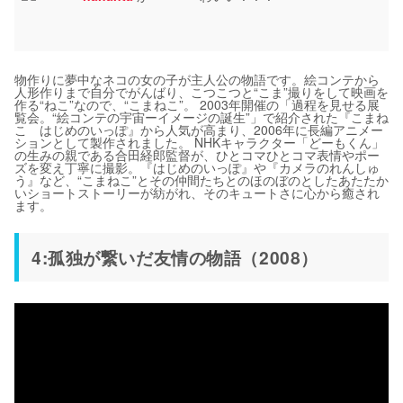
物作りに夢中なネコの女の子が主人公の物語です。絵コンテから
人形作りまで自分でがんばり、こつこつと“こま”撮りをして映画を
作る“ねこ”なので、“こまねこ”。 2003年開催の「過程を見せる展
覧会。“絵コンテの宇宙ーイメージの誕生”」で紹介された『こまね
こ はじめのいっぽ』から人気が高まり、2006年に長編アニメー
ションとして製作されました。 NHKキャラクター「どーもくん」
の生みの親である合田経郎監督が、ひとコマひとコマ表情やポー
ズを変え丁寧に撮影。『はじめのいっぽ』や『カメラのれんしゅ
う』など、“こまねこ”とその仲間たちとのほのぼのとしたあたたか
いショートストーリーが紡がれ、そのキュートさに心から癒され
ます。
4:孤独が繋いだ友情の物語（2008）