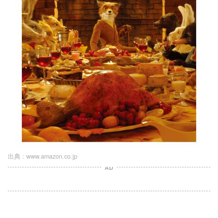
出典 :
www.amazon.co.jp
AD