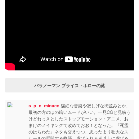
パラノーマン ブライス・ホローの謎
s_p_n_minaco
繊細な音楽や寂しげな街並みとか、
最初の方のほの暗いムードがいい。一見CGと見紛う
けどれっきとしたストップモーション・アニメ、お
まけのメイキングで改めておお！となった。『死霊
のはらわた』ネタも交えつつ、思ったより壮大なス
ケールで展開する物語。虐げられる者以上に虐げる