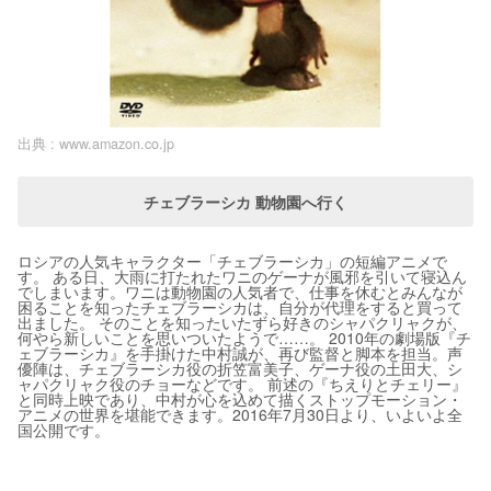
出典 :
www.amazon.co.jp
チェブラーシカ 動物園へ行く
ロシアの人気キャラクター「チェブラーシカ」の短編アニメで
す。 ある日、大雨に打たれたワニのゲーナが風邪を引いて寝込ん
でしまいます。ワニは動物園の人気者で、仕事を休むとみんなが
困ることを知ったチェブラーシカは、自分が代理をすると買って
出ました。 そのことを知ったいたずら好きのシャパクリャクが、
何やら新しいことを思いついたようで……。 2010年の劇場版『チ
ェブラーシカ』を手掛けた中村誠が、再び監督と脚本を担当。声
優陣は、チェブラーシカ役の折笠富美子、ゲーナ役の土田大、シ
ャパクリャク役のチョーなどです。 前述の『ちえりとチェリー』
と同時上映であり、中村が心を込めて描くストップモーション・
アニメの世界を堪能できます。2016年7月30日より、いよいよ全
国公開です。