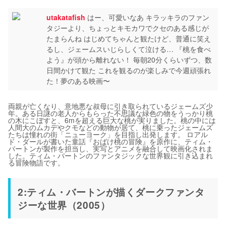
utakatafish
はー、可愛いなあ キラッキラのファン
タジーより、ちょっとキモカワでクセのある感じが
たまらんね はじめてちゃんと観たけど、普通に笑え
るし、ジェームスいじらしくて泣ける… 『桃を食べ
よう』が頭から離れない！ 毎朝20分くらいずつ、数
日間かけて観た これを観るのが楽しみで今週頑張れ
た！夢のある映画〜
両親が亡くなり、意地悪な叔母に引き取られているジェームズ少
年。ある日謎の老人からもらった不思議な緑色の物をうっかり桃
の木にこぼすと、6mを超える巨大な桃が実りました。桃の中には
人間大のムカデやクモなどの動物が居て、桃に乗ったジェームズ
たちは憧れの街「ニューヨーク」を目指し出発します。 ロアル
ド・ダールが書いた童話『おばけ桃の冒険』を原作に、ティム・
バートンが製作を担当し、実写とアニメを融合して映画化されま
した。ティム・バートンのファンタジックな世界観に引き込まれ
る冒険物語です。
2:ティム・バートンが描くダークファンタ
ジーな世界（2005）