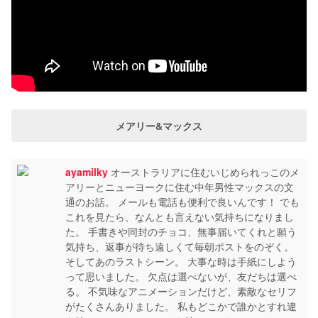
メアリー&マックス
ayamilky
オーストラリアに住むいじめられっこのメ
アリーとニューヨークに住む中年男性マックスの文
通のお話。 メールも電話も便利で良いんです！ でも
これを見たら、なんとも言えない気持ちになりまし
た。 手書きや同封のチョコ、無事届いてくれと願う
気持ち、返事が待ち遠しくて毎朝ポストをのぞく。
そしてあのラストシーン。 大事な時は手紙にしよう
って思いました。 欠点は選べないが、友だちは選べ
る。 不気味なアニメーションだけど、素敵なセリフ
がたくさんありました。 私もどこかで誰かとすれ違