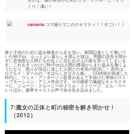
くり！凄い！
nananta
コマ撮りでこのクオリティ！！すごい！！
妻と子供のために盗み稼業から足を洗い、新聞記者として働いて
いたMr.Fox。もっとよい暮らしを望んだ彼は、周囲の忠告を聞か
ずに意地悪な人間たちが近くに住む丘の上の家を買ってしまいま
す。これをきっかけにMr.Foxは人間の農場からまた盗みを働くよ
うになり、怒りが頂点に達した人間との本気の対決に！ 原作は、
ロアルド・ダールの『すばらしき父さん狐』。CG技術が発達した
時代に、ウェス・アンダーソン監督があえて手掛けた渾身のスト
ップモーション・アニメ作品です。その緻密で繊細なキャラクタ
ーに、ジョージ・クルーニーやメリル・ストリープ、ビル・マー
レイほか、豪華キャストが声で命を吹き込みました。
7:魔女の正体と町の秘密を解き明かせ！
（2012）