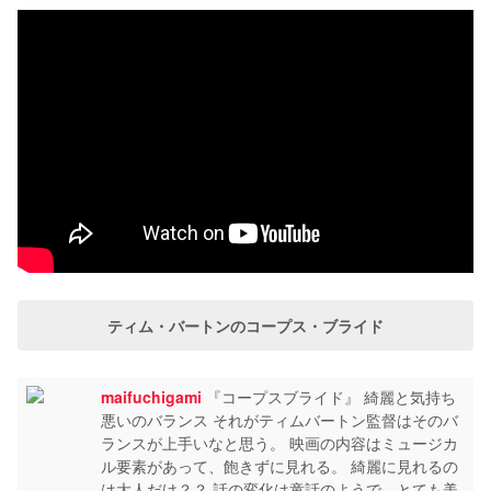
ティム・バートンのコープス・ブライド
maifuchigami
『コープスブライド』 綺麗と気持ち
悪いのバランス それがティムバートン監督はそのバ
ランスが上手いなと思う。 映画の内容はミュージカ
ル要素があって、飽きずに見れる。 綺麗に見れるの
は大人だけ？？ 話の変化は童話のようで、とても美