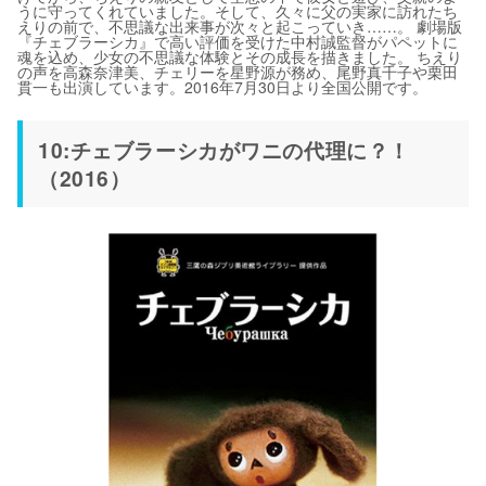
うに守ってくれていました。そして、久々に父の実家に訪れたち
えりの前で、不思議な出来事が次々と起こっていき……。 劇場版
『チェブラーシカ』で高い評価を受けた中村誠監督がパペットに
魂を込め、少女の不思議な体験とその成長を描きました。 ちえり
の声を高森奈津美、チェリーを星野源が務め、尾野真千子や栗田
貫一も出演しています。2016年7月30日より全国公開です。
10:チェブラーシカがワニの代理に？！
（2016）