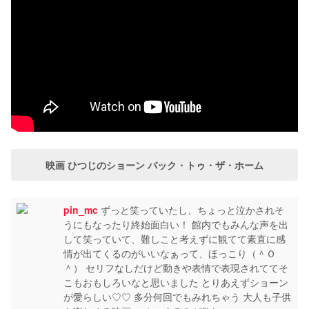
映画 ひつじのショーン バック・トゥ・ザ・ホーム
pin_mc
ずっと笑っていたし、ちょっと泣かされそ
うにもなったり終始面白い！ 館内でもみんな声を出
して笑っていて、難しこと考えずに観てて素直に感
情が出てくるのがいいなぁって、ほっこり（＾Ｏ
＾） セリフなしだけど動きや表情で表現されててそ
こもおもしろいなと思いました とりあえずショーン
が愛らしい♡♡ 多分何回でもみれちゃう 大人も子供