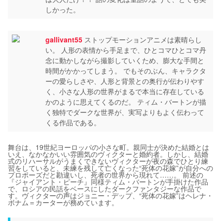
しかった。
gallivant55
ストップモーションアニメは素晴らし
い。 人形の表情から手足まで、ひとコマひとコマ丹
念に動かしながら撮影していくため、膨大な手間と
時間がかかってしまう。 でもそのぶん、キャラクタ
ーの愛らしさや、人形と背景との奥行が伝わりやす
く、小さな人形の世界がまるで本当に存在している
かのように思えてくるのだ。 ティム・バートンが描
く独特でダークな世界が、実写よりもよく伝わって
くる作品である。
舞台は、19世紀ヨーロッパの小さな町。親同士が決めた結婚とは
いえ、なかなかいい雰囲気のヴィクターと婚約者。しかし、結婚
式のリハーサルがうまくできないヴィクターが夜の森でひとり練
習をしていると、未練を残して亡くなった“死体の花嫁”が自分への
プロポーズだと勘違いし、死者の世界から現れて……。 前述の
『ジャイアント・ピーチ』同様ティム・バートンが手掛けた作品
で、ロシアの民話をベースにしたダークファンタジーな作品で
す。ヴィクターの声はジョニー・デップ、“死体の花嫁”はヘレナ・
ボナム＝カーターが務めています。