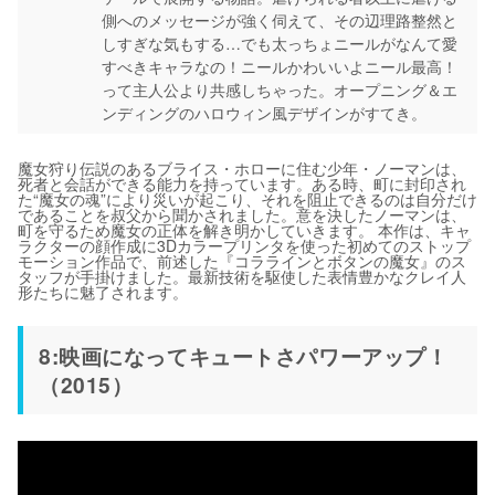
側へのメッセージが強く伺えて、その辺理路整然と
しすぎな気もする…でも太っちょニールがなんて愛
すべきキャラなの！ニールかわいいよニール最高！
って主人公より共感しちゃった。オープニング＆エ
ンディングのハロウィン風デザインがすてき。
魔女狩り伝説のあるブライス・ホローに住む少年・ノーマンは、
死者と会話ができる能力を持っています。ある時、町に封印され
た“魔女の魂”により災いが起こり、それを阻止できるのは自分だけ
であることを叔父から聞かされました。意を決したノーマンは、
町を守るため魔女の正体を解き明かしていきます。 本作は、キャ
ラクターの顔作成に3Dカラープリンタを使った初めてのストップ
モーション作品で、前述した『コララインとボタンの魔女』のス
タッフが手掛けました。最新技術を駆使した表情豊かなクレイ人
形たちに魅了されます。
8:映画になってキュートさパワーアップ！
（2015）