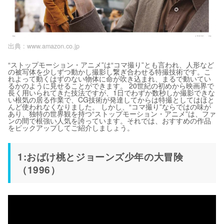
出典 :
www.amazon.co.jp
“ストップモーション・アニメ”は“コマ撮り”とも言われ、人形など
の被写体を少しずつ動かし撮影し繋ぎ合わせる特撮技術です。こ
れよって動くはずのない物体に命が吹き込まれ、まるで動いてい
るかのように見せることができます。 20世紀の初めから映画界で
長く用いられてきた技法ですが、1日でわずか数秒しか撮影できな
い根気の居る作業で、CG技術が発達してからは特撮としてはほと
んど使われなくなりました。 しかし、“コマ撮り”ならではの味が
あり、独特の世界観を持つ“ストップモーション・アニメ”は、ファ
ンの間で根強い人気を誇っています。それでは、おすすめの作品
をピックアップしてご紹介しましょう。
1:おばけ桃とジョーンズ少年の大冒険
（1996）