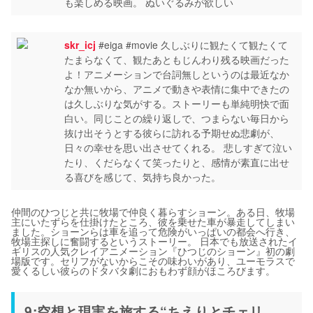
も楽しめる映画。 ぬいぐるみが欲しい
skr_icj
#eiga #movie 久しぶりに観たくて観たくて
たまらなくて、観たあともじんわり残る映画だった
よ！アニメーションで台詞無しというのは最近なか
なか無いから、アニメで動きや表情に集中できたの
は久しぶりな気がする。ストーリーも単純明快で面
白い。同じことの繰り返しで、つまらない毎日から
抜け出そうとする彼らに訪れる予期せぬ悲劇が、
日々の幸せを思い出させてくれる。 悲しすぎて泣い
たり、くだらなくて笑ったりと、感情が素直に出せ
る喜びを感じて、気持ち良かった。
仲間のひつじと共に牧場で仲良く暮らすショーン。ある日、牧場
主にいたずらを仕掛けたところ、彼を乗せた車が暴走してしまい
ました。ショーンらは車を追って危険がいっぱいの都会へ行き、
牧場主探しに奮闘するというストーリー。 日本でも放送されたイ
ギリスの人気クレイアニメーション『ひつじのショーン』初の劇
場版です。セリフがないからこその味わいがあり、ユーモラスで
愛くるしい彼らのドタバタ劇におもわず顔がほころびます。
9:空想と現実を旅する“ちえりとチェリ