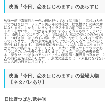
映画『今日、恋をはじめます』のあらすじ
勉強一筋で真面目さ一色の日比野つばき（武井咲）。高校の入学
式でつばきはパーフェクト美少年の椿京汰（松坂桃李）の隣の席
になります。しかも、いきなりクラス全員の前で京太にファース
トキスを奪われ、「つばきを彼女にする」と宣言されてしまいま
す。 激怒したつばきでしたが、実は優しい京汰の姿に心惹かれま
す。つばきは、はじめての恋に少し戸惑いながらも少しずつ変わ
っていきます。一方の京太も直球でぶつかってくるつばきの姿に
惹かれはじめます。 高校最初の夏休み、つばきは京太に生まれて
はじめての告白をします。しかし、京太には過去のトラウマがあ
りつばきの元から去ってしまいます。さらに、京汰の過去を知
る・菜奈や、つばきのアルバイト先の美容師・花野井の存在が、2
人の前に立ちはだかります...。京太の過去とは...？素直になれない
二人の恋の行方に注目です。
映画『今日、恋をはじめます』の登場人物
【ネタバレあり】
日比野つばき/武井咲