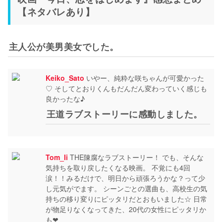
【ネタバレあり】
主人公が美男美女でした。
Keiko_Sato
いやー、純粋な咲ちゃんが可愛かった
♡ そしてとおりくんもだんだん変わっていく感じも
良かったな♪
王道ラブストーリーに感動しました。
Tom_Ii
THE陳腐なラブストーリー！ でも、そんな
気持ちを取り戻したくなる映画。 不覚にも4回
涙！！みるだけで、明日から頑張ろうかな？って少
し元気がでます。 シーンごとの選曲も、高校生の気
持ちの移り変りにピッタリだとおもいました☆ 日常
が物足りなくなってきた、20代の女性にピッタリか
も❤