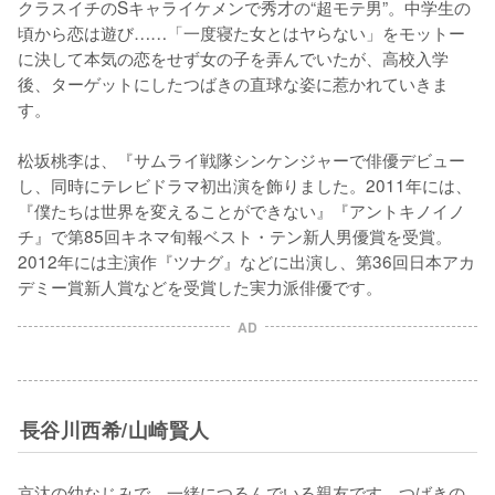
クラスイチのSキャライケメンで秀才の“超モテ男”。中学生の
頃から恋は遊び……「一度寝た女とはヤらない」をモットー
に決して本気の恋をせず女の子を弄んでいたが、高校入学
後、ターゲットにしたつばきの直球な姿に惹かれていきま
す。

松坂桃李は、『サムライ戦隊シンケンジャーで俳優デビュー
し、同時にテレビドラマ初出演を飾りました。2011年には、
『僕たちは世界を変えることができない』『アントキノイノ
チ』で第85回キネマ旬報ベスト・テン新人男優賞を受賞。
2012年には主演作『ツナグ』などに出演し、第36回日本アカ
デミー賞新人賞などを受賞した実力派俳優です。
AD
長谷川西希/山崎賢人
京汰の幼なじみで、一緒につるんでいる親友です。つばきの