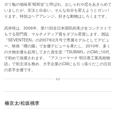
ガリ勉の地味系“昭和女”と呼ばれ、おしゃれや恋をあきらめて
いましたが、京汰と出会い、そんな自分を変えようとガンバ
ります。特技はヘアアレンジ。好きな動物はしろくまです。

武井咲は、2006年、第11回全日本国民的美少女コンテストで
もでる部門賞、マルチメディア賞をダブル受賞します。雑誌
『SEVENTEEN』の2007年2月号で専属モデルとしてデビュ
ー。映画『櫻の園』で女優デビューを果たし、2010年、多く
の大物女優を起用してきた資生堂『TSUBAKI』のCMに10代
で初めて抜擢されます。『アスコーマーチ 明日香工業高校物
語』で初主演を務め、大手企業のCMにも引っ張りだこの注目
AD
椿京太/松坂桃李