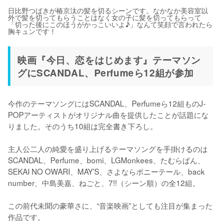
日比野つばきが椿京汰の髪を切るシーンです。なかなか美容室以
外で髪を切ってもらうことはなく女の子に髪を切ってもらって
「切った後にこのほうがかっこいいよ♪」なんて笑顔で言われたら
胸キュンです！
映画『今日、恋をはじめます』テーマソン
グにSCANDAL、Perfumeら12組が参加
今作のテーマソングにはSCANDAL、Perfumeら12組ものJ-
POPアーティストがオリジナル曲を提供したことが話題にな
りました。そのうち10組は完全書き下ろし。

主人公二人の純愛を盛り上げるテーマソングを手掛けるのは
SCANDAL、Perfume、bomi、LGMonkees、たむらぱん、
SEKAI NO OWARI、MAY’S、さよならポニーテール、back 
number、中島美嘉、ねごと、7!!（シーン順）の全12組。

この前代未聞の豪華さに、“音楽映画”としても注目が集まった