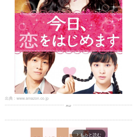
出典 :
www.amazon.co.jp
AD
もっと読む
arrow_forward_ios