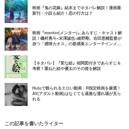
映画『鬼の花嫁』結末までネタバレ解説！漫画最
新刊・小説も紹介！恋の行方は？
映画『mentor(メンター)』あらすじ・キャスト解
説！磯村勇斗×末澤誠也×綾野剛、吉田恵輔監督が
放つ「感情カオス」の新感覚エンターテインメン
ト
【ネタバレ】『変な絵』相関図付きであらすじ＆
考察！重ねた絵や優太のその後を解説
Huluで観られるエロい動画・R指定映画を厳選！
AV(アダルト動画)はなくても過激な濡れ場が見ら
れる
この記事を書いたライター