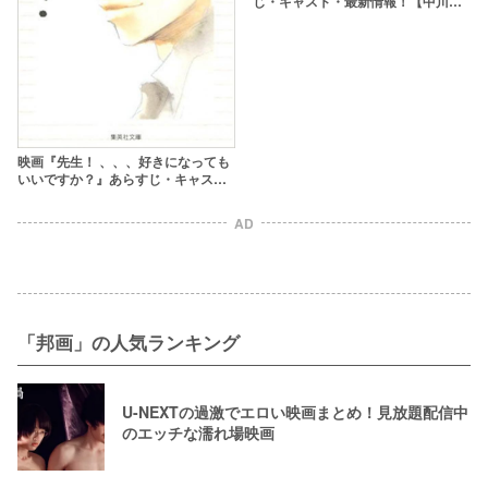
じ・キャスト・最新情報！【中川大
志×平祐奈】
映画『先生！ 、、、好きになっても
いいですか？』あらすじ・キャスト
【生田斗真×広瀬すずで実写映画化】
AD
「邦画」の人気ランキング
U-NEXTの過激でエロい映画まとめ！見放題配信中
のエッチな濡れ場映画