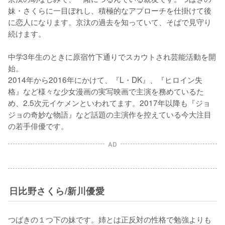
妹・さくらに一目ぼれし、積極的なアプローチを仕掛けて後
に恋人になります。京汰の過去を知っていて、そばで見守り
続けます。

中学3年生のときに原宿竹下通りでスカウトされ芸能活動を開
始。

2014年から2016年にかけて、『L・DK』、『ヒロイン失
格』など様々な少女漫画の実写映画で主演を務めているた
め、2.5次元イケメンといわれてます。2017年以降も『ジョ
ジョの奇妙な物語』など話題の主演作を控えている今大注目
の若手俳優です。
AD
日比野さくら/新川優愛
つばきの１つ下の妹です。姉とは正反対の性格で勉強よりも