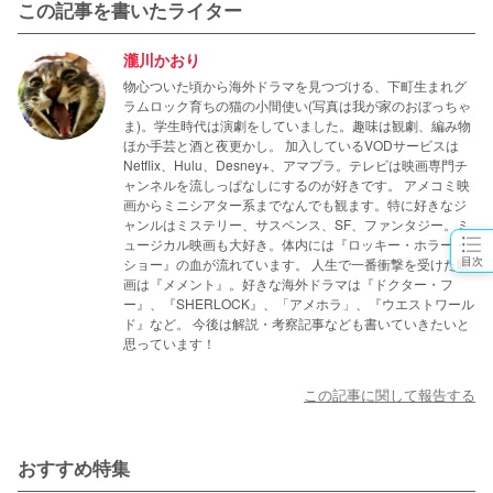
この記事を書いたライター
瀧川かおり
物心ついた頃から海外ドラマを見つづける、下町生まれグ
ラムロック育ちの猫の小間使い(写真は我が家のおぼっちゃ
ま)。学生時代は演劇をしていました。趣味は観劇、編み物
ほか手芸と酒と夜更かし。 加入しているVODサービスは
Netflix、Hulu、Desney+、アマプラ。テレビは映画専門チ
ャンネルを流しっぱなしにするのが好きです。 アメコミ映
画からミニシアター系までなんでも観ます。特に好きなジ
ャンルはミステリー、サスペンス、SF、ファンタジー。ミ
ュージカル映画も大好き。体内には『ロッキー・ホラー・
目次
ショー』の血が流れています。 人生で一番衝撃を受けた映
画は『メメント』。好きな海外ドラマは『ドクター・フ
ー』、『SHERLOCK』、「アメホラ」、『ウエストワール
ド』など。 今後は解説・考察記事なども書いていきたいと
思っています！
この記事に関して報告する
おすすめ特集