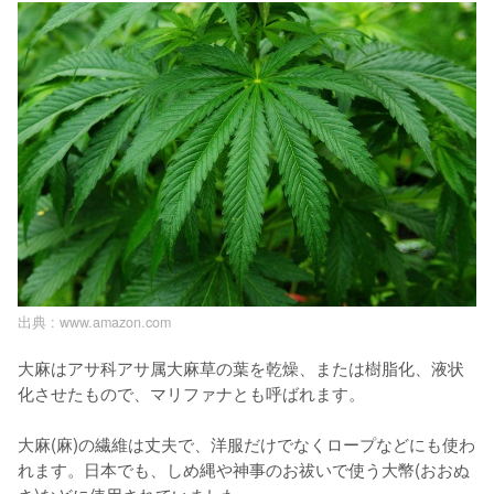
出典 :
www.amazon.com
大麻はアサ科アサ属大麻草の葉を乾燥、または樹脂化、液状
化させたもので、マリファナとも呼ばれます。

大麻(麻)の繊維は丈夫で、洋服だけでなくロープなどにも使わ
れます。日本でも、しめ縄や神事のお祓いで使う大幣(おおぬ
さ)などに使用されていました。
