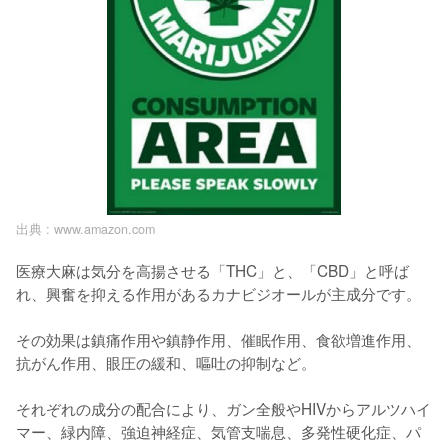
出典 :
www.amazon.com
医療大麻は気分を高揚させる「THC」と、「CBD」と呼ば
れ、興奮を抑える作用があるカナビジオールが主成分です。

その効果は鎮痛作用や鎮静作用、催眠作用、食欲増進作用、
抗がん作用、眼圧の緩和、嘔吐の抑制など。

それぞれの成分の配合により、ガン全般やHIVからアルツハイ
マー、緑内障、強迫神経症、気管支喘息、多発性硬化症、パ