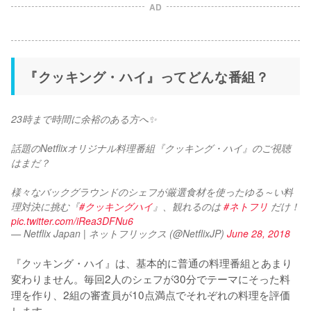
AD
『クッキング・ハイ』ってどんな番組？
23時まで時間に余裕のある方へ✨
話題のNetflixオリジナル料理番組『クッキング・ハイ』のご視聴
はまだ？
様々なバックグラウンドのシェフが厳選食材を使ったゆる～い料
理対決に挑む『
#クッキングハイ
』、観れるのは 
#ネトフリ
 だけ！ 
pic.twitter.com/iRea3DFNu6
— Netflix Japan | ネットフリックス (@NetflixJP)
June 28, 2018
『クッキング・ハイ』は、基本的に普通の料理番組とあまり
変わりません。毎回2人のシェフが30分でテーマにそった料
理を作り、2組の審査員が10点満点でそれぞれの料理を評価
します。
