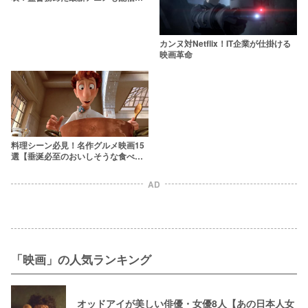
始
カンヌ対Netflix！IT企業が仕掛ける
映画革命
料理シーン必見！名作グルメ映画15
選【垂涎必至のおいしそうな食べ物
祭り】
AD
「映画」の人気ランキング
オッドアイが美しい俳優・女優8人【あの日本人女