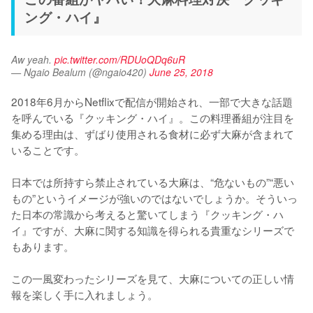
ング・ハイ』
Aw yeah. 
pic.twitter.com/RDUoQDq6uR
— Ngaio Bealum (@ngaio420)
June 25, 2018
2018年6月からNetflixで配信が開始され、一部で大きな話題
を呼んでいる『クッキング・ハイ』。この料理番組が注目を
集める理由は、ずばり使用される食材に必ず大麻が含まれて
いることです。

日本では所持すら禁止されている大麻は、“危ないもの”“悪い
もの”というイメージが強いのではないでしょうか。そういっ
た日本の常識から考えると驚いてしまう『クッキング・ハ
イ』ですが、大麻に関する知識を得られる貴重なシリーズで
もあります。

この一風変わったシリーズを見て、大麻についての正しい情
報を楽しく手に入れましょう。