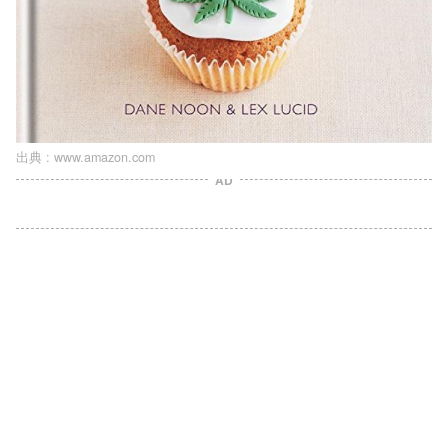
出典 :
www.amazon.com
AD