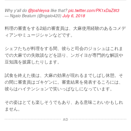
Why y'all do 
@joshleyva
 like that? 
pic.twitter.com/PK1xDaZ8t3
— Ngaio Bealum (@ngaio420)
July 6, 2018
料理の審査をする2組の審査員は、大麻使用経験のあるコメデ
ィアンやミュージシャンなどです。

シェフたちが料理をする間、彼らと司会のジョシュはこれま
での大麻での失敗談などを語り、ンガイヨが専門的な解説や
豆知識を披露したりします。

試食を終えた後は、大麻の効果が現れるまでしばし休憩。そ
の間に審査員はゴキゲンに。審査結果を発表するころには、
彼らはハイテンションで笑いっぱなしになっています。

その姿はとても楽しそうでもあり、ある意味こわいかもしれ
ません。
AD