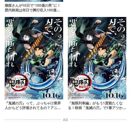
煉獄さんが10日で“100億の男”に！
歴代映画は何日で興行収入100億を
達成した？【映画「鬼滅の刃」大ヒ
ット】
『鬼滅の刃』って、ぶっちゃけ業界
「無限列車編」がもう1度観たくな
人からどう評価されてるの？アニメ/
る！映画「鬼滅の刃」で1番アツかっ
映画監督・漫画家の声をまとめてみ
たシーンランキングTOP3【ネタバ
た
レ】
AD