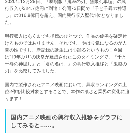
2020年12月28日、『劇場版「鬼滅の刃」無限列車編』の興
行収入が324.7億円に到達！公開73日間で『千と千尋の神隠
し』の316.8億円を超え、国内興行収入歴代1位となりまし
た。

興行収入はあくまでも指標のひとつで、作品の優劣を確定付
けるものではありません。それでも、やはり気になるのが人
間の性ですし、新記録の誕生には心踊るというもの！今回
は“19年ぶり”の快挙が達成されたこのタイミングで、『千と
千尋の神隠し』と『君の名は。』の興行収入推移と『鬼滅の
刃』を比較してみました。

国内で製作されたアニメ映画において、興収ランキングの上
位2作を比較対象とすることで、本作の凄さと業界の変化に迫
ります！
国内アニメ映画の興行収入推移をグラフに
してみると……。