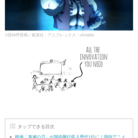
©吾峠呼世晴／集英社・アニプレックス・ufotable
タップできる目次
映画「鬼滅の刃」が国内興行収入歴代1位に！国内アニメ