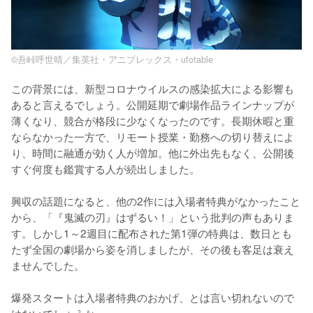
©吾峠呼世晴／集英社・アニプレックス・ufotable
この背景には、新型コロナウイルスの感染拡大による影響も
あると言えるでしょう。公開延期で劇場作品ラインナップが
薄くなり、競合が格段に少なくなったのです。長期休暇と重
ならなかった一方で、リモート授業・勤務への切り替えによ
り、時間に融通が効く人が増加。他に外出先もなく、公開後
すぐ何度も鑑賞する人が続出しました。

興収の話題になると、他の2作には入場者特典がなかったこと
から、「『鬼滅の刃』はずるい！」という批判の声もありま
す。しかし1～2週目に配布された第1弾の特典は、数日とも
たず全国の劇場から姿を消しましたが、その後も客足は衰え
ませんでした。

爆発スタートは入場者特典のおかげ、とは言い切れないので
はないでしょうか。