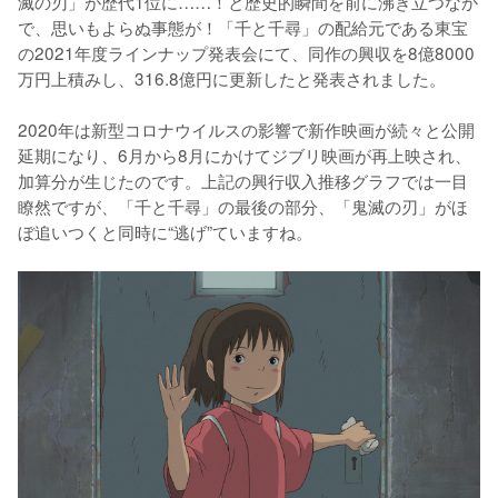
滅の刃」が歴代1位に……！と歴史的瞬間を前に沸き立つなか
で、思いもよらぬ事態が！「千と千尋」の配給元である東宝
の2021年度ラインナップ発表会にて、同作の興収を8億8000
万円上積みし、316.8億円に更新したと発表されました。

2020年は新型コロナウイルスの影響で新作映画が続々と公開
延期になり、6月から8月にかけてジブリ映画が再上映され、
加算分が生じたのです。上記の興行収入推移グラフでは一目
瞭然ですが、「千と千尋」の最後の部分、「鬼滅の刃」がほ
ぼ追いつくと同時に“逃げ”ていますね。