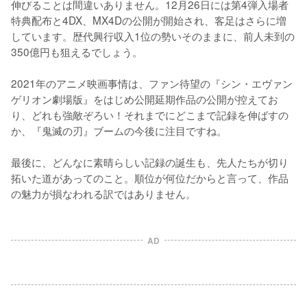
伸びることは間違いありません。12月26日には第4弾入場者
特典配布と4DX、MX4Dの公開が開始され、客足はさらに増
しています。歴代興行収入1位の勢いそのままに、前人未到の
350億円も狙えるでしょう。

2021年のアニメ映画事情は、ファン待望の『シン・エヴァン
ゲリオン劇場版』をはじめ公開延期作品の公開が控えてお
り、どれも強敵ぞろい！それまでにどこまで記録を伸ばすの
か、『鬼滅の刃』ブームの今後に注目ですね。

最後に、どんなに素晴らしい記録の誕生も、先人たちが切り
拓いた道があってのこと。順位が何位だからと言って、作品
の魅力が損なわれる訳ではありません。
AD