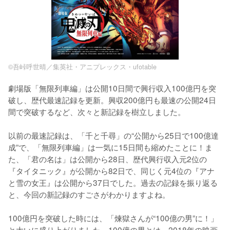
©吾峠呼世晴／集英社・アニプレックス・ufotable
劇場版「無限列車編」は公開10日間で興行収入100億円を突
破し、歴代最速記録を更新。興収200億円も最速の公開24日
間で突破するなど、次々と新記録を樹立しました。

以前の最速記録は、「千と千尋」の“公開から25日で100億達
成”で、「無限列車編」は一気に15日間も縮めたことに！ま
た、「君の名は」は公開から28日、歴代興行収入元2位の
『タイタニック』が公開から82日で、同じく元4位の『アナ
と雪の女王』は公開から37日でした。過去の記録を振り返る
と、今回の新記録のすごさがわかりますよね。

100億円を突破した時には、「煉獄さんが“100億の男”に！」
と大いに盛り上がりました。100億の男とは、2018年の映画