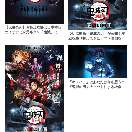
【鬼滅の刃】鬼舞辻無惨は日本神話
のイザナミが元ネタ？「鬼滅」に隠
ついに映画「鬼滅の刃」が公開！歴
された古事記モチーフを考察【興収
史を塗り替えてきたアニメ映画を振
288億突破】
り返る
「キメハラ」にあなたは何を思う？
『鬼滅の刃』大ヒットによる社会問
題にどう向き合うべきか