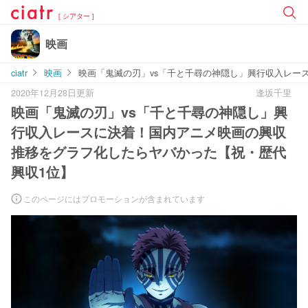
[ シアター ]
映画
ciatr
映画
映画「鬼滅の刃」vs「千と千尋の神隠し」興行収入レー
2020年12月28日更新
逢坂千里
映画「鬼滅の刃」vs「千と千尋の神隠し」興
行収入レースに決着！国内アニメ映画の興収
推移をグラフ化したらヤバかった【祝・歴代
興収1位】
このページにはプロモーションが含まれています