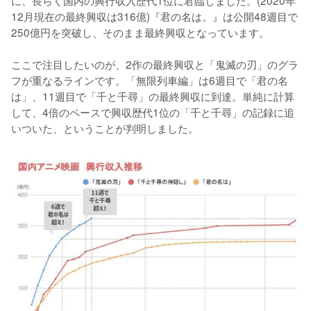
に、長らく国内の興行収入歴代1位に君臨しました。(2020年
12月現在の最終興収は316億)『君の名は。』は公開48週目で
250億円を突破し、そのまま最終興収となっています。

ここで注目したいのが、2作の最終興収と「鬼滅の刃」のグラ
フが重なるラインです。「無限列車編」は6週目で「君の名
は」、11週目で「千と千尋」の最終興収に到達。単純に計算
して、4倍のペースで興収歴代1位の「千と千尋」の記録に追
いついた、ということが判明しました。