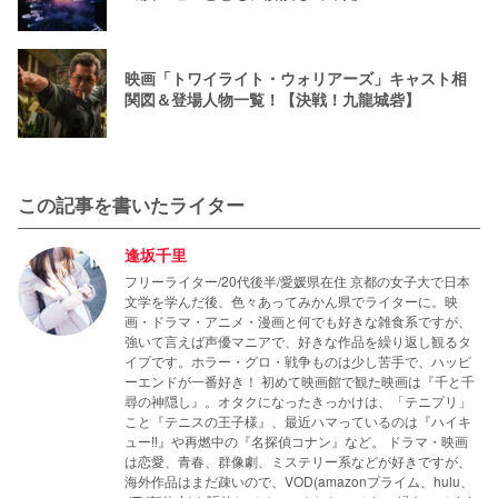
映画「トワイライト・ウォリアーズ」キャスト相
関図＆登場人物一覧！【決戦！九龍城砦】
この記事を書いたライター
逢坂千里
フリーライター/20代後半/愛媛県在住 京都の女子大で日本
文学を学んだ後、色々あってみかん県でライターに。映
画・ドラマ・アニメ・漫画と何でも好きな雑食系ですが、
強いて言えば声優マニアで、好きな作品を繰り返し観るタ
イプです。ホラー・グロ・戦争ものは少し苦手で、ハッピ
ーエンドが一番好き！ 初めて映画館で観た映画は『千と千
尋の神隠し』。オタクになったきっかけは、「テニプリ」
こと『テニスの王子様』、最近ハマっているのは『ハイキ
ュー‼』や再燃中の『名探偵コナン』など。 ドラマ・映画
は恋愛、青春、群像劇、ミステリー系などが好きですが、
海外作品はまだ疎いので、VOD(amazonプライム、hulu、