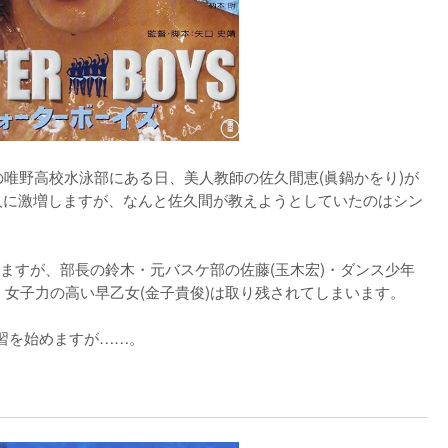
の唯野高校水泳部にある日、美人教師の佐久間恵(眞鍋かをり)が
人に激増しますが、なんと佐久間が教えようとしていたのはシン
ますが、部長の鈴木・元バスケ部の佐藤(玉木宏)・ダンス少年
・女子力の高い早乙女(金子貴俊)は取り残されてしまいます。

習を始めますが……。
)