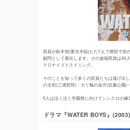
部員が鈴木智(妻夫木聡)ただ1人で廃部寸前
顧問として着任します。その途端部員は30
クロナイズドスイミング。

そのことを知って多くの部員たちは逃げ出し
の太田(三浦哲郎)・ガリ勉の金沢(近藤公園)
5人は泣く泣く学園祭に向けてシンクロの練
ドラマ『WATER BOYS』(2003