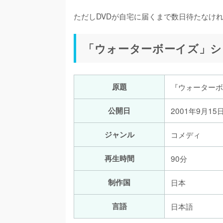
ただしDVDが自宅に届くまで数日待たなけ
「ウォーターボーイズ」シ
原題
『ウォーターボ
公開日
2001年9月15
ジャンル
コメディ
再生時間
90分
制作国
日本
言語
日本語