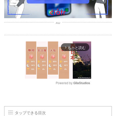
AD
もっと読む
arrow_forward_ios
Powered by 
GliaStudios
M
u
t
e
タップできる目次