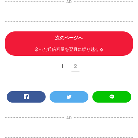
AD
次のページへ
余った通信容量を翌月に繰り越せる
1
2
AD