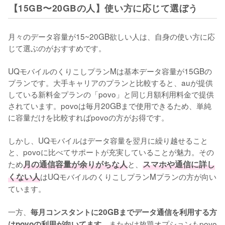
【15GB〜20GBの人】使い方に応じて選ぼう
月々のデータ容量が15~20GB欲しい人は、自身の使い方に応
じて選ぶのがおすすめです。

UQモバイルのくりこしプランMは基本データ容量が15GBの
プランです。大手キャリアのプランと比較すると、auが提供
している新料金プランの「povo」と同じ月額利用料金で提供
されています。povoは毎月20GBまで使用できるため、単純
に容量だけを比較すればpovoの方がお得です。

しかし、UQモバイルはデータ容量を翌月に繰り越せること
と、povoに比べてサポートが充実していることが魅力。その
ため
月の通信容量が余りがちな人
と、
スマホや通信に詳し
くない人
はUQモバイルのくりこしプランMプランの方が向い
ています。

一方、
毎月コンスタントに20GBまでデータ通信を利用する方
。またかけ放題オプションもpovo
はpovoの利用が向いてます