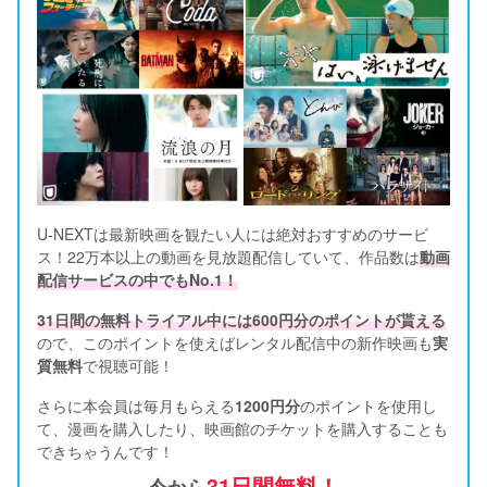
U-NEXTは最新映画を観たい人には絶対おすすめのサービ
ス！22万本以上の動画を見放題配信していて、作品数は
動画
配信サービスの中でもNo.1！
31日間の無料トライアル中には600円分のポイントが貰える
ので、このポイントを使えばレンタル配信中の新作映画も
実
質無料
で視聴可能！      
さらに本会員は毎月もらえる
1200円分
のポイントを使用し
て、漫画を購入したり、映画館のチケットを購入することも
できちゃうんです！
31日間無料！
今から