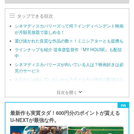
タップできる目次
シネマディスカバリーズって何？インディペンデント映画
が月額見放題で楽しめる！
選び抜かれた良質な作品の数々！ミニシアターとも提携も
ラインナップを紹介 堤幸彦監督作『MY HOUSE』も配信
中
シネマディスカバリーズが向いている人は？映画好きは必
見のサービス
あなたには向いていないかも？子ども向け番組の配信はな
し
目次を開く
PR
最新作も実質タダ！600円分のポイントが貰える
U-NEXTが最強な件。