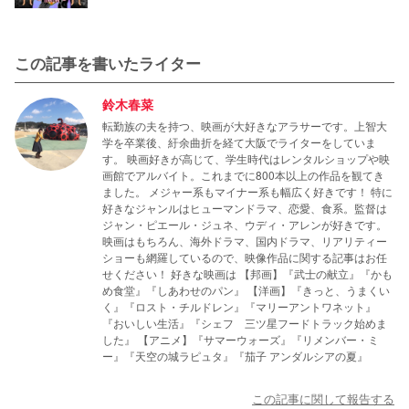
この記事を書いたライター
鈴木春菜
転勤族の夫を持つ、映画が大好きなアラサーです。上智大
学を卒業後、紆余曲折を経て大阪でライターをしていま
す。 映画好きが高じて、学生時代はレンタルショップや映
画館でアルバイト。これまでに800本以上の作品を観てき
ました。 メジャー系もマイナー系も幅広く好きです！ 特に
好きなジャンルはヒューマンドラマ、恋愛、食系。監督は
ジャン・ピエール・ジュネ、ウディ・アレンが好きです。
映画はもちろん、海外ドラマ、国内ドラマ、リアリティー
ショーも網羅しているので、映像作品に関する記事はお任
せください！ 好きな映画は 【邦画】『武士の献立』『かも
め食堂』『しあわせのパン』 【洋画】『きっと、うまくい
く』『ロスト・チルドレン』『マリーアントワネット』
『おいしい生活』『シェフ 三ツ星フードトラック始めま
した』 【アニメ】『サマーウォーズ』『リメンバー・ミ
ー』『天空の城ラピュタ』『茄子 アンダルシアの夏』
この記事に関して報告する