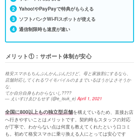
Yahoo!やPayPayで特典がもらえる
ソフトバンクWi-Fiスポットが使える
通信制限時も速度が速い
メリット①：サポート体制が安心
格安スマホもちんぷんかんぷんだけど、母と家族割にするなら、
店舗対応してくれるワイモバイルのままでいるほうがよさそうか
な、
てか自分自身もわからないし????
— えいすけゑひもせす (@e_isuk_e)
April 1, 2021
全国に800以上もの独立型店舗
を構えているため、直接お店
へ行きやすいことはメリットです。契約時もスタッフの対応
が丁寧で、わからない点は何度も教えてくれたという口コミ
も。初めて格安スマホに乗り換える人にとっては安心です