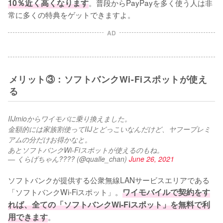
10％近く高くなります
。普段からPayPayを多く使う人は非
常に多くの特典をゲットできますよ。
AD
メリット③：ソフトバンクWi-Fiスポットが使え
る
IIJmioからワイモバに乗り換えました。
金額的には家族割使ってIIJとどっこいなんだけど、ヤフープレミ
アムの分だけお得かなと。
あとソフトバンクWi-Fiスポットが使えるのもね。
— くらげちゃん???? (@qualle_chan)
June 26, 2021
ソフトバンクが提供する公衆無線LANサービスエリアである
「ソフトバンクWi-Fiスポット」。
ワイモバイルで契約をす
れば、全ての「ソフトバンクWi-Fiスポット」を無料で利
用できます
。
