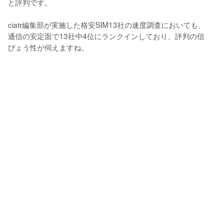
と評判です。

ciatr編集部が実施した格安SIM13社の速度調査においても、
通信の安定面で13社中4位にランクインしており、評判の信
ぴょう性が伺えますね。