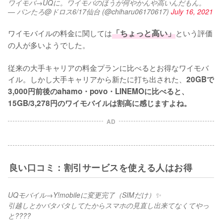
ワイモバ→UQに。ワイモバのほうが何やかんや高いんだもん。
— パンたろ@ドロス6/17仙台 (@chiharu06170617)
July 16, 2021
ワイモバイルの料金に関しては
「ちょっと高い」
という評価
の人が多いようでした。

従来の大手キャリアの料金プランに比べるとお得なワイモバ
イル。しかし大手キャリアから新たに打ち出された、
20GBで
3,000円前後のahamo・povo・LINEMOに比べると、
15GB/3,278円のワイモバイルは割高に感じますよね。
AD
良い口コミ：割引サービスを使える人はお得
UQモバイル→Y!mobileに変更完了（SIMだけ）✨
引越しとかバタバタしてたからスマホの見直し出来てなくてやっ
と????