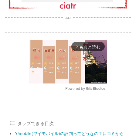
AD
もっと読む
arrow_forward_ios
Powered by 
GliaStudios
M
u
t
e
タップできる目次
Y!mobile(ワイモバイル)の評判ってどうなの？口コミから