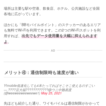
場所は主要な駅や空港、飲食店、ホテル、公共施設など全国
各地に広がっています。

ほかにも「BBモバイルポイント」のステッカーのあるエリア
も無料でWi-Fiを利用できます。この2つのWi-Fiスポットを利
用すれば、
出先でもデータ使用量を大幅に抑えられます
よ
。
AD
メリット④：通信制限時も速度が速い
Y!mobile低速化しても4本たってればそこそこ使えるのすごい
— ????豆大福????????????@ウニ中難易度
(@weeweeweeweewe1)
May 25, 2021
先ほども紹介した通り、ワイモバイルは通信制限がかかって