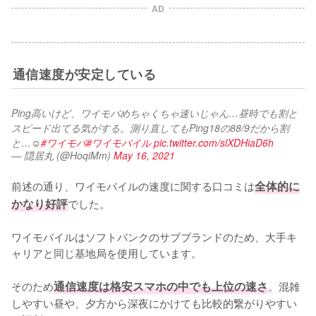
AD
通信速度が安定している
Ping高いけど、ワイモバめちゃくちゃ速いじゃん…昼時でも割と
スピード出てる気がする。測り直してもPing18の88/9だから割
と…☺︎
#ワイモバ
#ワイモバイル
pic.twitter.com/slXDHiaD6h
— 隠居丸 (@HoqiMm)
May 16, 2021
前述の通り、ワイモバイルの速度に関する口コミは
全体的に
かなり好評
でした。

ワイモバイルはソフトバンクのサブブランドのため、大手キ
ャリアと同じ基地局を使用しています。

そのため
通信速度は格安スマホの中でも上位の速さ
。混雑
しやすい昼や、夕方から深夜にかけても比較的繋がりやすい