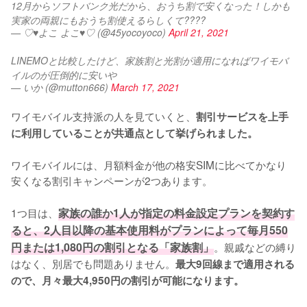
12月からソフトバンク光だから、おうち割で安くなった！しかも
実家の両親にもおうち割使えるらしくて????
— ♡♥よこ よこ♥♡ (@45yocoyoco)
April 21, 2021
LINEMOと比較したけど、家族割と光割が適用になればワイモバ
イルのが圧倒的に安いや
— いか (@mutton666)
March 17, 2021
ワイモバイル支持派の人を見ていくと、
割引サービスを上手
に利用していることが共通点として挙げられました。
ワイモバイルには、月額料金が他の格安SIMに比べてかなり
安くなる割引キャンペーンが2つあります。

1つ目は、
家族の誰か1人が指定の料金設定プランを契約す
ると、2人目以降の基本使用料がプランによって毎月550
円または1,080円の割引となる「家族割」
。親戚などの縛り
はなく、別居でも問題ありません。
最大9回線まで適用される
ので、月々最大4,950円の割引が可能になります。