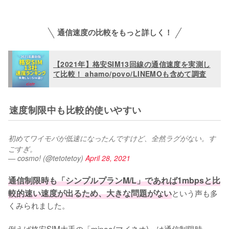
通信速度の比較をもっと詳しく！
【2021年】格安SIM13回線の通信速度を実測し
て比較！ ahamo/povo/LINEMOも含めて調査
速度制限中も比較的使いやすい
初めてワイモバが低速になったんですけど、全然ラグがない。す
ごすぎ。
— cosmo! (@tetotetoy)
April 28, 2021
通信制限時も「シンプルプランM/L」であれば1mbpsと比
較的速い速度が出るため、大きな問題がない
という声も多
くみられました。

例えば格安SIM大手の「mineo(マイネオ)」は通信制限時