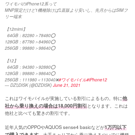
ワイモバのiPhone12系って
MNP限定だけど1機種除けば直販より安いし、先月からはSIMフ
リー端末
【12mimi】
  64GB：82280＞78480⭕️
128GB：87780＞84960⭕️
256GB：99880＞98640⭕️
【12】
  64GB：94380＞92880⭕️
128GB：99880＞98640⭕️
256GB：111980＜113040❌
#ワイモバイル
#iPhone12
— DZDISK (@DZDISK)
June 21, 2021
これはワイモバイルが実施している割引によるもの。特に
他
社から乗り換えの場合は18,000円割引
となります。これは
他社と比べても驚きの割引です。

近年人気のOPPOやAQUOS sense4 basicなどが
1万円以下
で購入できます
。大手キャリアから乗り換えるついでに機種