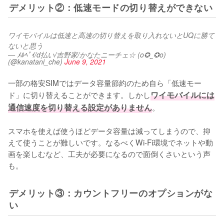
デメリット②：低速モードの切り替えができない
ワイモバイルは低速と高速の切り替えを取り入れないとUQに勝て
ないと思う
— ﾒﾙﾍﾟｲ/d払い/吉野家/かなたニーチェ☆ (o✪‿✪o)
(@kanatani_che)
June 9, 2021
一部の格安SIMではデータ容量節約のため自ら「低速モー
ド」に切り替えることができます。しかし
ワイモバイルには
通信速度を切り替える設定がありません
。

スマホを使えば使うほどデータ容量は減ってしまうので、抑
えて使うことが難しいです。なるべくWi-Fi環境でネットや動
画を楽しむなど、工夫が必要になるので面倒くさいという声
も。
デメリット③：カウントフリーのオプションがな
い