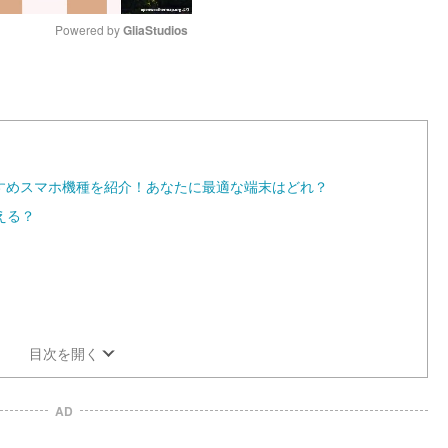
Powered by 
GliaStudios
M
u
t
e
)のおすすめスマホ機種を紹介！あなたに最適な端末はどれ？
える？
目次を開く
AD