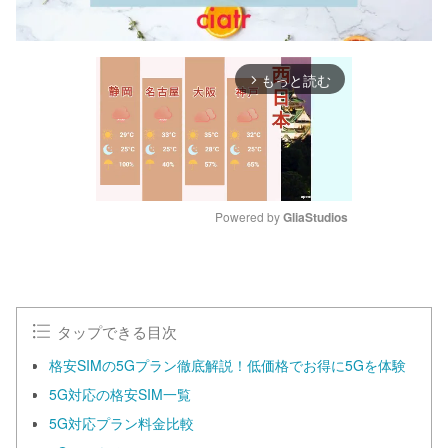
もっと読む
arrow_forward_ios
Powered by 
GliaStudios
M
u
t
e
タップできる目次
格安SIMの5Gプラン徹底解説！低価格でお得に5Gを体験
5G対応の格安SIM一覧
5G対応プラン料金比較