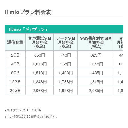
IIjmioプラン料金表
IIJmio「ギガプラン」
音声通話SIM
データSIM
SMS機能付きSIM
eSI
通信容量
月額料金
月額料金
月額料金
月額
(税込)
(税込)
(税込)
(税込
2GB
858円
748円
825円
440
4GB
1,078円
968円
1,045円
660
8GB
1,518円
1,408円
1,485円
1,10
15GB
1,848円
1,738円
1,815円
1,43
20GB
2,068円
1,958円
2,035円
1,65
※表は横にスクロール可能 
※この情報は3月30日時点のものです。