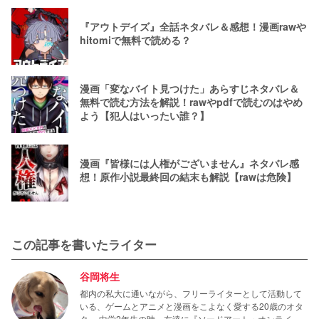
『アウトデイズ』全話ネタバレ＆感想！漫画rawや
hitomiで無料で読める？
漫画「変なバイト見つけた」あらすじネタバレ＆
無料で読む方法を解説！rawやpdfで読むのはやめ
よう【犯人はいったい誰？】
漫画『皆様には人権がございません』ネタバレ感
想！原作小説最終回の結末も解説【rawは危険】
この記事を書いたライター
谷岡将生
都内の私大に通いながら、フリーライターとして活動して
いる、ゲームとアニメと漫画をこよなく愛する20歳のオタ
ク。 中学2年生の時、友達に『ソードアート・オンライ