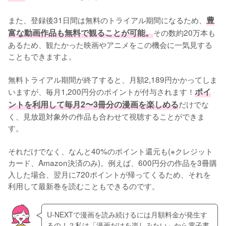
また、登録後31日間は無料のトライアル期間になるため、
豊
富な動画作品も無料で観ることが可能。
その数約20万本も
あるため、観たかった映画やアニメをこの機会に一気見する
こともできますよ。
無料トライアル期間が終了すると、月額2,189円かかってしま
いますが、毎月1,200円分のポイントが付与されます！
ポイ
ントを利用して毎月2〜3冊分の漫画を楽しめる
だけでな
く、見放題対象外の作品も合わせて視聴することができま
す。
それだけでなく、なんと40%のポイント還元も(※クレジット
カード、Amazon決済のみ)。例えば、600円分の作品を3冊購
入した場合、翌月に720ポイントが帰ってくるため、それを
利用して最新巻を読むこともできるのです。
U-NEXTで漫画を読み続けるには月額料金が発生す
るの！？私は「漫画だけを楽しみたい」から電子書