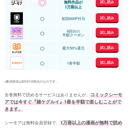
◎
試し読み
無料作品が
1万冊以上
○
試し読み
初回600P付与
○
6回分の
試し読み
半額クーポン
○
試し読み
最大50%還元
○
試し読み
1巻半額
※配信状況は8月21日時点のものです。
全巻無料で読めるサービスはありませんが、
コミックシーモ
アでは今すぐ『賭ケグルイ』1冊を半額で楽しむことがで
きます。
シーモアは無料会員登録で、
1万冊以上の漫画が無料で読め