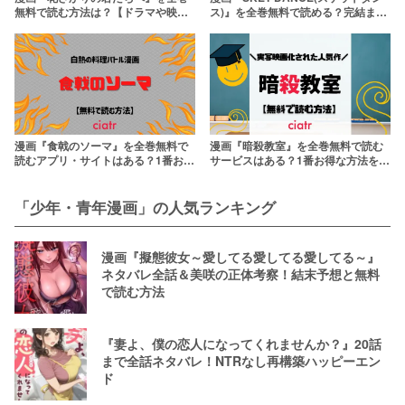
無料で読む方法は？【ドラマや映画
ス)』を全巻無料で読める？完結まで
も人気】
イッキ読みしよう【アニメも話題】
漫画『食戟のソーマ』を全巻無料で
漫画『暗殺教室』を全巻無料で読む
読むアプリ・サイトはある？1番お得
サービスはある？1番お得な方法を紹
に読める方法を紹介
介【一部無料あり】
「少年・青年漫画」の人気ランキング
漫画『擬態彼女～愛してる愛してる愛してる～』
ネタバレ全話＆美咲の正体考察！結末予想と無料
で読む方法
『妻よ、僕の恋人になってくれませんか？』20話
まで全話ネタバレ！NTRなし再構築ハッピーエン
ド