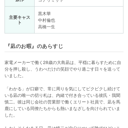
黒木華
主要キャス
中村倫也
ト
高橋一生
『凪のお暇』のあらすじ
家電メーカーで働く28歳の大島凪は、平穏に暮らすために自
分を押し殺し、うわべだけの笑顔でやり過ごす日々を送って
いました。

「わかる」が口癖で、常に周りを気にしてビクビクし続けて
いる凪の唯一の切り札は、内緒で付き合っている彼氏・我聞
慎二。彼は同じ会社の営業部で働くエリート社員で、凪を馬
鹿にしている同僚たちからも熱いまなざしを向けられていま
した。

しかしそんなある日、凪は慎二が自分について陰でひどいこ