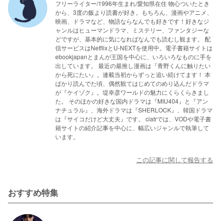
フリーライター/1996年生まれ/愛知県在住 物心ついたとき
から、3度の飯より読書が好き。もちろん、漫画やアニメ、
映画、ドラマなど、物語ならなんでも好きです！好きなジ
ャンルはヒューマンドラマ、ミステリー、ファンタジーな
どですが、基本的に気になればなんでも読むし観ます。 配
信サービスはNetflixとU-NEXTを使用中。電子書籍サイトは
ebookjapanとまんが王国を中心に、いろいろなものに手を
出しています。 最近の最推し漫画は『青野くんに触りたい
から死にたい』。連載当初からずっと追い続けてます！ 本
ばかり読んでた頃、偶然観てはじめてのめり込んだドラマ
が『ケイゾク』。堤幸彦ワールドの魅力にくらくらきまし
た。 そのほかの好きな国内ドラマは『MIU404』と『アン
ナチュラル』、海外ドラマは『SHERLOCK』、韓国ドラマ
は『サイコだけど大丈夫』です。 ciatrでは、VODや電子書
籍サイトの紹介記事を中心に、幅広いジャンルで執筆して
います。
この記事に関して報告する
おすすめ特集