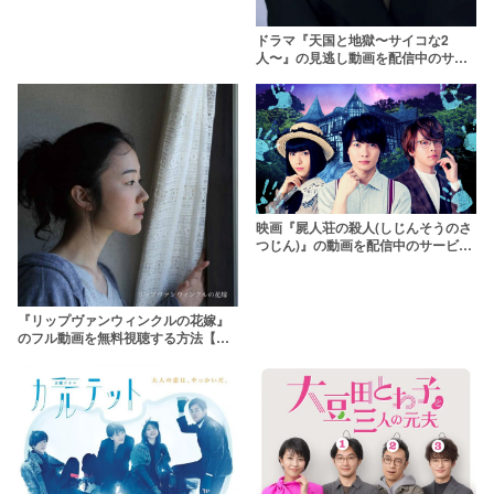
ドラマ『天国と地獄〜サイコな2
人〜』の見逃し動画を配信中のサブ
スクまとめ
映画『屍人荘の殺人(しじんそうのさ
つじん)』の動画を配信中のサービス
はここ！
『リップヴァンウィンクルの花嫁』
のフル動画を無料視聴する方法【映
画・ドラマ】