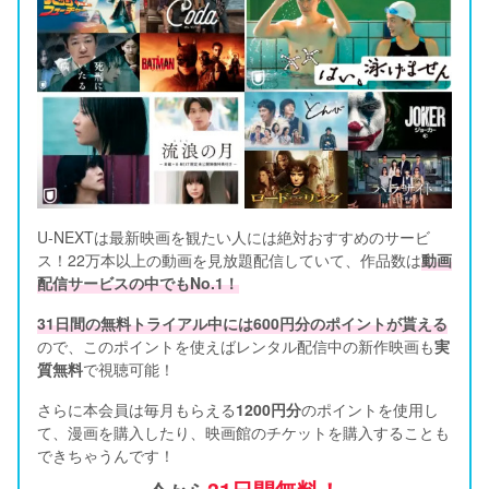
U-NEXTは最新映画を観たい人には絶対おすすめのサービ
ス！22万本以上の動画を見放題配信していて、作品数は
動画
配信サービスの中でもNo.1！
31日間の無料トライアル中には600円分のポイントが貰える
ので、このポイントを使えばレンタル配信中の新作映画も
実
質無料
で視聴可能！      
さらに本会員は毎月もらえる
1200円分
のポイントを使用し
て、漫画を購入したり、映画館のチケットを購入することも
できちゃうんです！