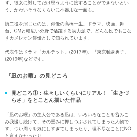
ず、彼女に対してだけ思うように接することができないとい
う、かわいそうなくらいに不器用な一面も。

慎二役を演じたのは、俳優の高橋一生。ドラマ、映画、舞
台、CMと幅広い分野で活躍する実力派で、どんな役でもこな
すカメレオン俳優として知られています。

代表作はドラマ『カルテット』(2017年)、『東京独身男子』
(2019年)などです。
『凪のお暇』の見どころ
見どころ①：生々しいくらいにリアル！「生きづ
らさ」をとことん描いた作品
『凪のお暇』の主人公である凪は、いろいろなことを呑みこ
み我慢し続けて、その重みに押しつぶされてしまった人物で
す。つい周りを気にしすぎてしまったり、理不尽なことにNO
と言えなかったり――。
