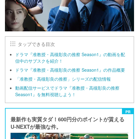
タップできる目次
ドラマ『准教授・高槻彰良の推察 Season1』の動画を配
信中のサブスクを紹介！
ドラマ『准教授・高槻彰良の推察 Season1』の作品概要
「准教授・高槻彰良の推察」シリーズの配信情報
動画配信サービスでドラマ『准教授・高槻彰良の推察
Season1』を無料視聴しよう！
PR
最新作も実質タダ！600円分のポイントが貰える
U-NEXTが最強な件。