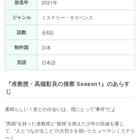
放送年
2021年
ジャンル
ミステリー・サスペンス
話数
全8話
制作国
日本
言語
日本語
『准教授・高槻彰良の推察 Season1』のあらす
じ
素晴らしい！君との出会いは、僕にとって“事件”だよ

”異能“を持った准教授と“孤独”を抱えた少年の目線を通じ
て、“人とつながること”の大切さを描いたヒューマンミステリ
ー！
