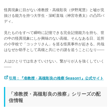
怪異現象に目がない准教授・高槻彰良（伊野尾慧）と嘘が見
抜ける能力を持つ大学生・深町直哉（神宮寺勇太）の凸凹バ
ディ。

見たものをすべて瞬時に記憶できる完全記憶能力を持ち、世
の中の怪異現象にしか興味のない高槻。そんなある日、近所
の小学校で「コックリさん」を巡る怪異事件が起きる。尚哉
はなぜか助手として高槻と共にその謎を追うことになり――

人はひとりでは生きていけない。繋がりが人を強くしていく
――

引用：『准教授・高槻彰良の推察 Season1』公式サイト
「准教授・高槻彰良の推察」シリーズの配
信情報