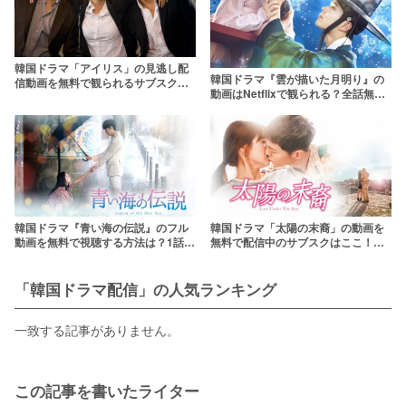
韓国ドラマ「アイリス」の見逃し配
韓国ドラマ『雲が描いた月明り』の
信動画を無料で観られるサブスクま
動画はNetflixで観られる？全話無料
とめ【日本語字幕】
で配信中のサブスクはここ！
韓国ドラマ『青い海の伝説』のフル
韓国ドラマ「太陽の末裔」の動画を
動画を無料で視聴する方法は？1話～
無料で配信中のサブスクはここ！
20話(最終回)まで【日本語字幕】
【吹き替え版も】
「韓国ドラマ配信」の人気ランキング
一致する記事がありません。
この記事を書いたライター