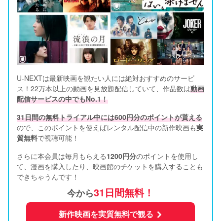
U-NEXTは最新映画を観たい人には絶対おすすめのサービ
ス！22万本以上の動画を見放題配信していて、作品数は
動画
配信サービスの中でもNo.1！
31日間の無料トライアル中には600円分のポイントが貰える
ので、このポイントを使えばレンタル配信中の新作映画も
実
質無料
で視聴可能！      
さらに本会員は毎月もらえる
1200円分
のポイントを使用し
て、漫画を購入したり、映画館のチケットを購入することも
できちゃうんです！
31日間無料！
今から
新作映画を実質無料で観る