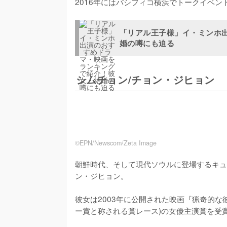
2016年にはパシフィコ横浜でトークイベ
「リアル王子様」イ・ミンホ
婚の噂にも迫る
シムチョン/チョン・ジヒョン
©EPN/Newscom/Zeta Image
朝鮮時代、そして現代ソウルに登場するキュ
ン・ジヒョン。

彼女は2003年に公開された映画『猟奇的
ー賞と称される賞レース)の女優主演賞を受