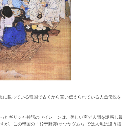
話集に載っている韓国で古くから言い伝えられている人魚伝説を
ったギリシャ神話のセイレーンは、美しい声で人間を誘惑し最
すが、この韓国の「於于野譚(オウヤダム)」では人魚は違う描