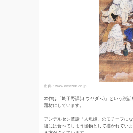
出典 :
www.amazon.co.jp
本作は「於于野譚(オウヤダム)」という説
題材にしています。

アンデルセン童話「人魚姫」のモチーフにな
後には食べてしまう怪物として描かれていま
き方がされています。
