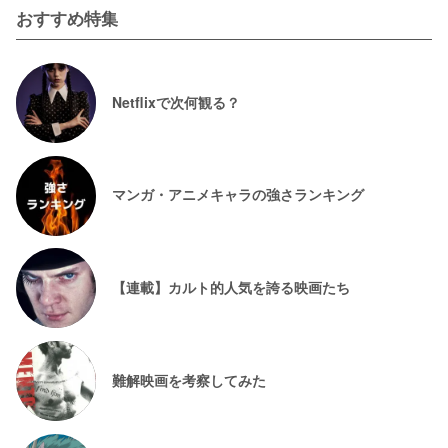
おすすめ特集
Netflixで次何観る？
マンガ・アニメキャラの強さランキング
【連載】カルト的人気を誇る映画たち
難解映画を考察してみた