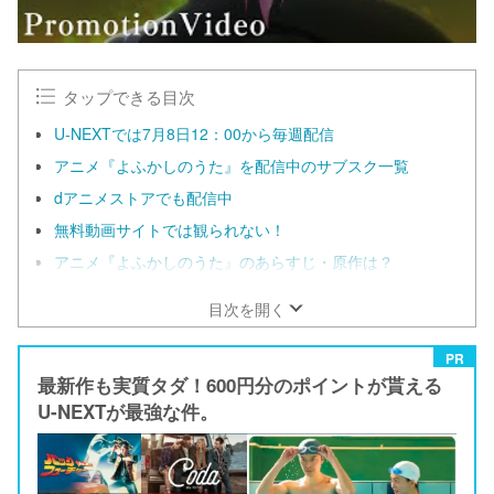
タップできる目次
U-NEXTでは7月8日12：00から毎週配信
アニメ『よふかしのうた』を配信中のサブスク一覧
dアニメストアでも配信中
無料動画サイトでは観られない！
アニメ『よふかしのうた』のあらすじ・原作は？
目次を開く
PR
最新作も実質タダ！600円分のポイントが貰える
U-NEXTが最強な件。