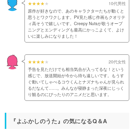
10代男性
原作が好きなので、あのキャラクターたちが動くと
思うとワクワクします。PV見た感じ作画もクオリテ
ィ高そうで嬉しいです。Creepy Nutsが歌うオープ
ニングとエンディングも最高にかっこよくて、よけ
いに楽しみになりました！
20代女性
予告を見ただけでも相当気合が入ってるな！という
感じで、放送開始が今から待ち遠しいです。もうす
ぐ動いてしゃべるコウくんとナズナちゃんが見られ
るだなんて……。みんなが寝静まった深夜にじっく
り観るのにぴったりのアニメだと思います。
『よふかしのうた』の気になるQ＆A