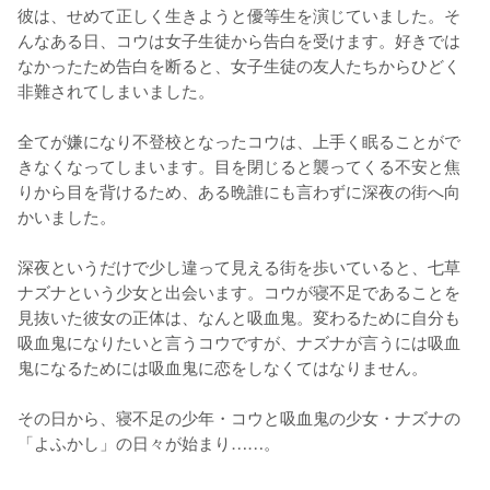
彼は、せめて正しく生きようと優等生を演じていました。そ
んなある日、コウは女子生徒から告白を受けます。好きでは
なかったため告白を断ると、女子生徒の友人たちからひどく
非難されてしまいました。

全てが嫌になり不登校となったコウは、上手く眠ることがで
きなくなってしまいます。目を閉じると襲ってくる不安と焦
りから目を背けるため、ある晩誰にも言わずに深夜の街へ向
かいました。

深夜というだけで少し違って見える街を歩いていると、七草
ナズナという少女と出会います。コウが寝不足であることを
見抜いた彼女の正体は、なんと吸血鬼。変わるために自分も
吸血鬼になりたいと言うコウですが、ナズナが言うには吸血
鬼になるためには吸血鬼に恋をしなくてはなりません。

その日から、寝不足の少年・コウと吸血鬼の少女・ナズナの
「よふかし」の日々が始まり……。