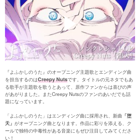
『よふかしのうた』のオープニング主題歌とエンディング曲
を担当するのは
Creepy Nuts
です。タイトルの元ネタでもあ
る歌手が主題歌を歌うとあって、原作ファンからは喜びの声
があがりました。またCreepy Nutsのファンのあいだでも話
題になっています。

「よふかしのうた」はエンディング曲に採用され、新曲
「堕
がオープニング曲となります。作品に彩りを添える、ク
天」
ールで独特の中毒性がある音楽にもぜひ注目してみてくださ
い！