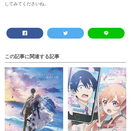
してみてくださいね。
この記事に関連する記事