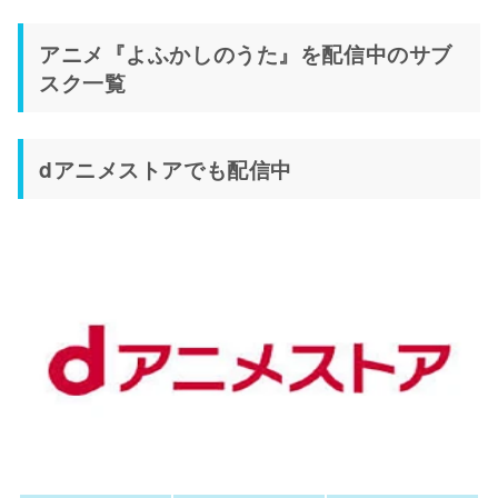
アニメ『よふかしのうた』を配信中のサブ
スク一覧
dアニメストアでも配信中