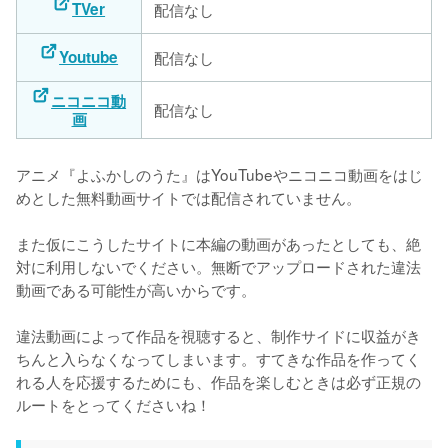
TVer
配信なし
Youtube
配信なし
ニコニコ動
配信なし
画
アニメ『よふかしのうた』はYouTubeやニコニコ動画をはじ
めとした無料動画サイトでは配信されていません。

また仮にこうしたサイトに本編の動画があったとしても、絶
対に利用しないでください。無断でアップロードされた違法
動画である可能性が高いからです。

違法動画によって作品を視聴すると、制作サイドに収益がき
ちんと入らなくなってしまいます。すてきな作品を作ってく
れる人を応援するためにも、作品を楽しむときは必ず正規の
ルートをとってくださいね！