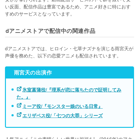
い反面、配信作品は豊富であるため、アニメ好きに特におす
すめのサービスとなっています。
dアニメストアで配信中の関連作品
dアニメストアでは、ヒロイン・七草ナズナを演じる雨宮天が
声優を務めた、以下の恋愛アニメも配信されています。
雨宮天の出演作
氷室菖蒲役/『理系が恋に落ちたので証明してみ
た。』
ミーア役/『モンスター娘のいる日常』
エリザベス役/「七つの大罪」シリーズ
人気アニメ『この素晴らしい世界に祝福を!』(2016年)のアク