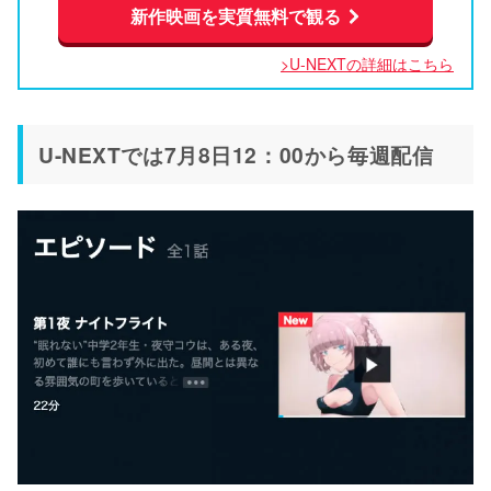
新作映画を実質無料で観る
>U-NEXTの詳細はこちら
U-NEXTでは7月8日12：00から毎週配信