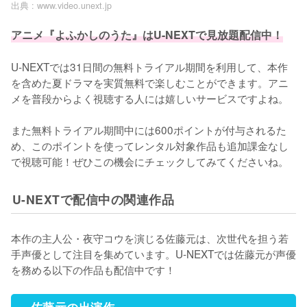
出典 :
www.video.unext.jp
アニメ『よふかしのうた』はU-NEXTで見放題配信中！
U-NEXTでは31日間の無料トライアル期間を利用して、本作
を含めた夏ドラマを実質無料で楽しむことができます。アニ
メを普段からよく視聴する人には嬉しいサービスですよね。

また無料トライアル期間中には600ポイントが付与されるた
め、このポイントを使ってレンタル対象作品も追加課金なし
で視聴可能！ぜひこの機会にチェックしてみてくださいね。
U-NEXTで配信中の関連作品
本作の主人公・夜守コウを演じる佐藤元は、次世代を担う若
手声優として注目を集めています。U-NEXTでは佐藤元が声優
を務める以下の作品も配信中です！
佐藤元の出演作