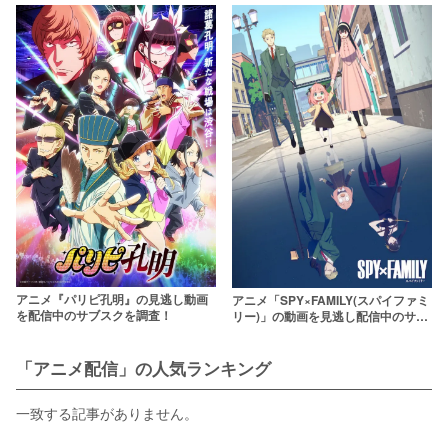
アニメ『パリピ孔明』の見逃し動画
アニメ「SPY×FAMILY(スパイファミ
を配信中のサブスクを調査！
リー)」の動画を見逃し配信中のサブ
スクはここ！どこで無料視聴でき
る？
「アニメ配信」の人気ランキング
一致する記事がありません。