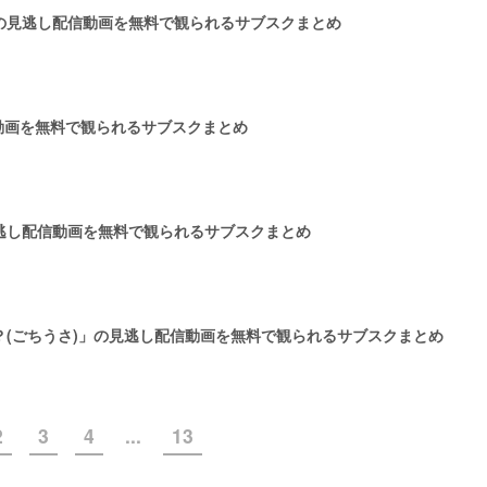
の見逃し配信動画を無料で観られるサブスクまとめ
信動画を無料で観られるサブスクまとめ
逃し配信動画を無料で観られるサブスクまとめ
(ごちうさ)」の見逃し配信動画を無料で観られるサブスクまとめ
2
3
4
...
13