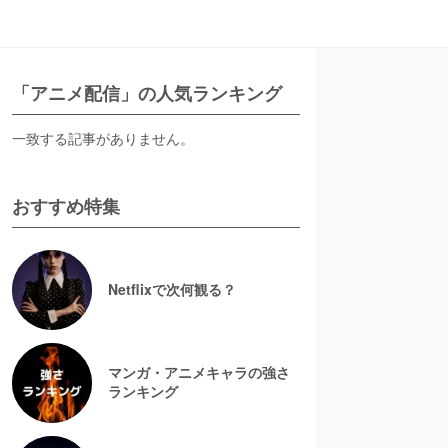
「アニメ配信」の人気ランキング
一致する記事がありません。
おすすめ特集
Netflixで次何観る？
マンガ・アニメキャラの強さ
ランキング