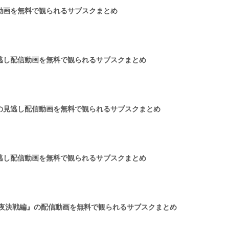
動画を無料で観られるサブスクまとめ
逃し配信動画を無料で観られるサブスクまとめ
の見逃し配信動画を無料で観られるサブスクまとめ
逃し配信動画を無料で観られるサブスクまとめ
聖夜決戦編』の配信動画を無料で観られるサブスクまとめ