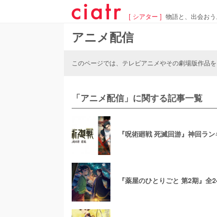
[ シアター ]
物語と、出会おう
アニメ配信
このページでは、テレビアニメやその劇場版作品を
「アニメ配信」に関する記事一覧
『呪術廻戦 死滅回游』神回ラン
『薬屋のひとりごと 第2期』全