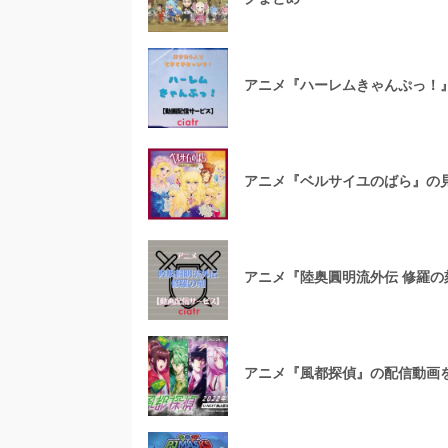
アニメ『ハーレムきゃんぷっ！
アニメ『ベルサイユのばら』の
アニメ『陸奥圓明流外伝 修羅
アニメ『風都探偵』の配信動画