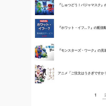
『しゅつどう！パジャマスク』
『ホワット・イフ...？』の配
『モンスターズ・ワーク』の見
アニメ「ご注文はうさぎですか？
1