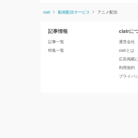
ciatr
動画配信サービス
アニメ配信
記事情報
ciatr
記事一覧
運営会社
特集一覧
ciatrとは
広告掲載
利用規約
プライバ