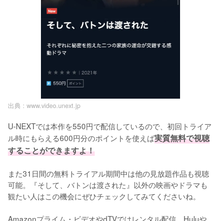
出典 :
www.video.unext.jp
U-NEXTでは本作を550円で配信しているので、初回トライア
ル時にもらえる600円分のポイントを使えば
実質無料で視聴
することができますよ！
また31日間の無料トライアル期間中は他の見放題作品も視聴
可能。『そして、バトンは渡された』以外の映画やドラマも
観たい人はこの機会にぜひチェックしてみてくださいね。

Amazonプライム・ビデオやdTVではレンタル配信、Huluや