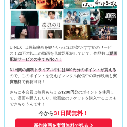
U-NEXTは最新映画を観たい人には絶対おすすめのサービ
ス！22万本以上の動画を見放題配信していて、作品数は
動画
配信サービスの中でもNo.1！
31日間の無料トライアル中には600円分のポイントが貰える
ので、このポイントを使えばレンタル配信中の新作映画も
実
質無料
で視聴可能！      
さらに本会員は毎月もらえる
1200円分
のポイントを使用し
て、漫画を購入したり、映画館のチケットを購入することも
できちゃうんです！
31日間無料！
今から
新作映画を実質無料で観る