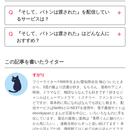
＋
Q
『そして、バトンは渡された』を配信してい
るサービスは？
A
＋
Q
『そして、バトンは渡された』はどんな人に
『そして、バトンは渡された』はU-NEXTにて配信中で
おすすめ？
す。550ポイントでレンタル可能なので、初回登録時にも
らえる600ポイントを使えば実質無料での視聴が可能で
A
す。
笑えて泣けるヒューマンドラマが好きな人におすすめで
この記事を書いたライター
す。主人公・優子と彼女を取り巻く大人たちの姿を見てい
ると、「家族」とは何か、ということについて改めて考え
すがり
させられます。

フリーライター/1996年生まれ/愛知県在住 物心ついたとき
永野芽郁や石原さとみ、田中圭の演技も素晴らしいので、
から、3度の飯より読書が好き。もちろん、漫画やアニメ、
彼らのファンにとっては見逃せない作品です！
映画、ドラマなど、物語ならなんでも好きです！好きなジ
ャンルはヒューマンドラマ、ミステリー、ファンタジーな
どですが、基本的に気になればなんでも読むし観ます。 配
信サービスはNetflixとU-NEXTを使用中。電子書籍サイトは
ebookjapanとまんが王国を中心に、いろいろなものに手を
出しています。 最近の最推し漫画は『青野くんに触りたい
から死にたい』。連載当初からずっと追い続けてます！ 本
ばかり読んでた頃、偶然観てはじめてのめり込んだドラマ