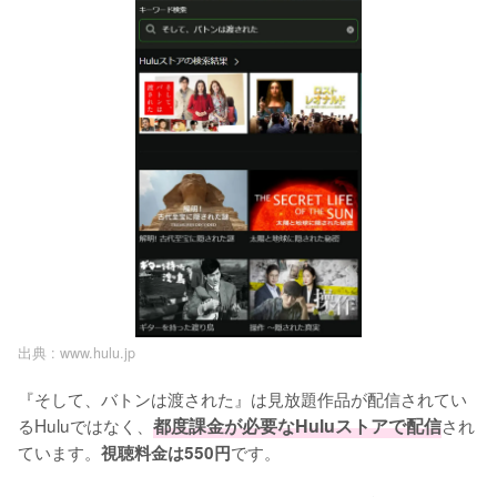
出典 :
www.hulu.jp
『そして、バトンは渡された』は見放題作品が配信されてい
るHuluではなく、
都度課金が必要なHuluストアで配信
され
ています。
です。

視聴料金は550円