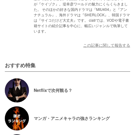
が『ケイゾク』。堤幸彦ワールドの魅力にくらくらきまし
た。 そのほかの好きな国内ドラマは『MIU404』と『アン
ナチュラル』、海外ドラマは『SHERLOCK』、韓国ドラマ
は『サイコだけど大丈夫』です。 ciatrでは、VODや電子書
籍サイトの紹介記事を中心に、幅広いジャンルで執筆して
います。
この記事に関して報告する
おすすめ特集
Netflixで次何観る？
マンガ・アニメキャラの強さランキング