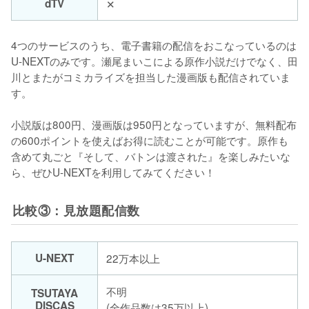
dTV
✕
4つのサービスのうち、電子書籍の配信をおこなっているのは
U-NEXTのみです。瀬尾まいこによる原作小説だけでなく、田
川とまたがコミカライズを担当した漫画版も配信されていま
す。

小説版は800円、漫画版は950円となっていますが、無料配布
の600ポイントを使えばお得に読むことが可能です。原作も
含めて丸ごと『そして、バトンは渡された』を楽しみたいな
ら、ぜひU-NEXTを利用してみてください！
比較③：見放題配信数
U-NEXT
22万本以上
不明
TSUTAYA
DISCAS
(全作品数は35万以上)