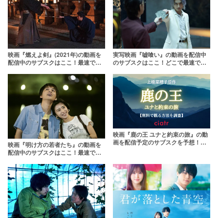
映画『燃えよ剣』(2021年)の動画を
実写映画『嘘喰い』の動画を配信中
配信中のサブスクはここ！最速でど
のサブスクはここ！どこで最速で観
こで観られるのかを予想
られる？
映画『鹿の王 ユナと約束の旅』の動
画を配信予定のサブスクを予想！無
映画『明け方の若者たち』の動画を
料でどこで観られる？
配信中のサブスクはここ！最速でど
こで観られる？