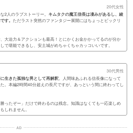
20代女性
な2人のラブストーリー。
キムタクの魔王信長は凄みがあるし、綾
的です。
ただラスト突然のファンタジー展開にはちょっとビックリ
で、大迫力＆アクションも最高！とにかくお金かかってるのが分か
回しで堪能できるし、安土城がめちゃくちゃカッコいいです。
30代男性
夢に生きた孤独な男として再解釈
。人間味あふれる信長像になって
た。本編2時間40分超えの長尺ですが、あっという間に終わってし
「勝ったぞー」だけで終わるのは残念。知識はなくても一応楽しめ
かもしれません。
AD