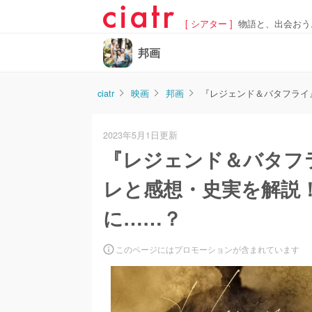
[ シアター ]
物語と、出会おう
邦画
ciatr
映画
邦画
『レジェンド＆バタフライ
2023年5月1日更新
『レジェンド＆バタフ
レと感想・史実を解説
に……？
このページにはプロモーションが含まれています