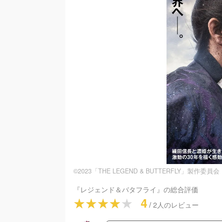
©2023「THE LEGEND & BUTTERFLY」製作委員会
『
レジェンド＆バタフライ
』の総合評価
4
/
2
人のレビュー