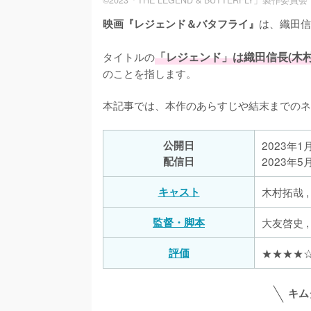
©2023「THE LEGEND & BUTTERFLY」製作委員会
は、織田信
映画『レジェンド＆バタフライ』
タイトルの
「レジェンド」は織田信長(木村
のことを指します。

本記事では、本作のあらすじや結末までのネ
公開日
2023年1
配信日
2023年5
キャスト
木村拓哉 
監督・脚本
大友啓史 
評価
★★★★☆(
キム