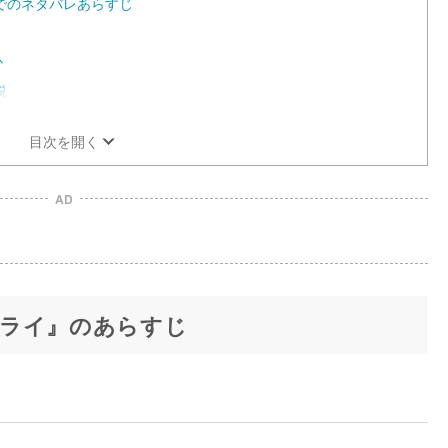
でのネタバレあらすじ
か
説
目次を開く
AD
ライ』のあらすじ