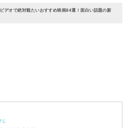
イムビデオで絶対観たいおすすめ映画84選！面白い話題の新
L
o
a
d
e
d
:
1
0
0
.
0
0
%
すじ