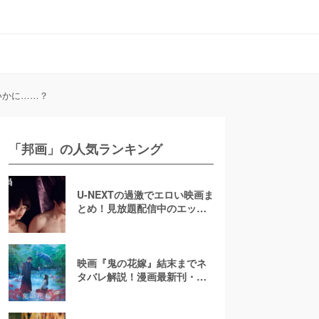
いかに……？
「邦画」の人気ランキング
U-NEXTの過激でエロい映画ま
とめ！見放題配信中のエッチ
な濡れ場映画
映画『鬼の花嫁』結末までネ
タバレ解説！漫画最新刊・小
説も紹介！恋の行方は？