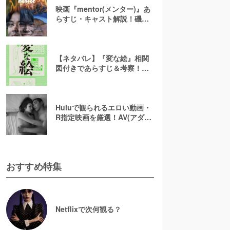
映画『mentor(メンター)』あ
らすじ・キャスト解説！磯村
勇斗×末澤誠也×綾野剛、吉田
恵輔監督が放つ「感情カオ
ス」の新感覚エンターテイン
メント
【ネタバレ】『変な絵』相関
図付きであらすじ＆考察！重
ねた絵や優太のその後を解説
Huluで観られるエロい動画・
R指定映画を厳選！AV(アダル
ト動画)はなくても過激な濡れ
場が見られる
おすすめ特集
Netflixで次何観る？