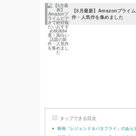
【5月最新】Amazonプラ
作・人気作を集めました
/
U
n
m
u
t
e
タップできる目次
映画『レジェンド＆バタフライ』のあら