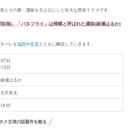
長とその妻・濃姫を主人公にした壮大な歴史ドラマです。

拓哉)、「バタフライ」は帰蝶と呼ばれた濃姫(綾瀬はるか)
タバレを
感想
や
史実
とともに解説していきます。
月27日
月12日
, 綾瀬はるか
, 古沢良太
4.0)
タク主演の話題作を観る