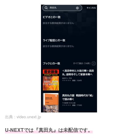
出典 :
video.unext.jp
U-NEXTでは『真田丸』は未配信です。