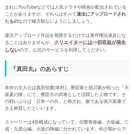
まれにYouTubeなどでは人気ドラマや映画が配信されている
ことがありますが、それらはすべて
違法にアップロードされ
なので極力観ないようにしましょう。

たもの
違法アップロード作品を視聴するだけでは著作権法違反にな
ることはありませんが、
クリエイターには一切収益が発生
しない
ので、公式のサービスを利用してください。
『真田丸』のあらすじ
本作の主人公は真田信繁(幸村)。豊臣家と徳川家が戦った「大
坂夏の陣」にて、豊臣方の武将として活躍した人物です。そ
の戦いぶりは「日本一の兵」と称され、敵である徳川家康で
さえ称賛したといいます。

ストーリーは4部構成になっていて、信繁青春編、大坂編、三
成・九度山編、大坂の陣編に分かれています。幼少期からで