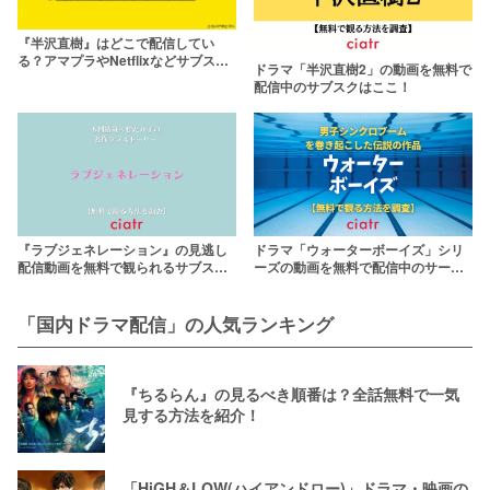
『半沢直樹』はどこで配信してい
る？アマプラやNetflixなどサブスク
ドラマ「半沢直樹2」の動画を無料で
を調査
配信中のサブスクはここ！
『ラブジェネレーション』の見逃し
ドラマ「ウォーターボーイズ」シリ
配信動画を無料で観られるサブスク
ーズの動画を無料で配信中のサービ
まとめ
スはある？
「国内ドラマ配信」の人気ランキング
『ちるらん』の見るべき順番は？全話無料で一気
見する方法を紹介！
「HiGH＆LOW(ハイアンドロー)」ドラマ・映画の