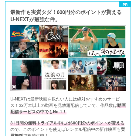
PR
最新作も実質タダ！600円分のポイントが貰える
U-NEXTが最強な件。
U-NEXTは最新映画を観たい人には絶対おすすめのサービ
ス！22万本以上の動画を見放題配信していて、作品数は
動画
配信サービスの中でもNo.1！
31日間の無料トライアル中には600円分のポイントが貰える
ので、このポイントを使えばレンタル配信中の新作映画も
実
質無料
で視聴可能！      