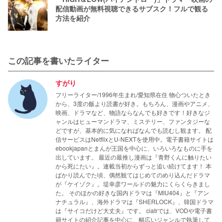
配信動画が無料視聴できるサブスク！フルで観る
方法を紹介
この記事を書いたライター
すがり
フリーライター/1996年生まれ/愛知県在住 物心ついたとき
から、3度の飯より読書が好き。もちろん、漫画やアニメ、
映画、ドラマなど、物語ならなんでも好きです！好きなジ
ャンルはヒューマンドラマ、ミステリー、ファンタジーな
どですが、基本的に気になればなんでも読むし観ます。 配
信サービスはNetflixとU-NEXTを使用中。電子書籍サイトは
ebookjapanとまんが王国を中心に、いろいろなものに手を
出しています。 最近の最推し漫画は『青野くんに触りたい
から死にたい』。連載当初からずっと追い続けてます！ 本
ばかり読んでた頃、偶然観てはじめてのめり込んだドラマ
が『ケイゾク』。堤幸彦ワールドの魅力にくらくらきまし
た。 そのほかの好きな国内ドラマは『MIU404』と『アン
ナチュラル』、海外ドラマは『SHERLOCK』、韓国ドラマ
は『サイコだけど大丈夫』です。 ciatrでは、VODや電子書
籍サイトの紹介記事を中心に、幅広いジャンルで執筆して