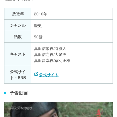
放送年
2016年
ジャンル
歴史
話数
50話
真田信繁役/堺雅人
キャスト
真田信之役/大泉洋
真田昌幸役/草刈正雄
公式サイ
公式サイト
ト・SNS
予告動画