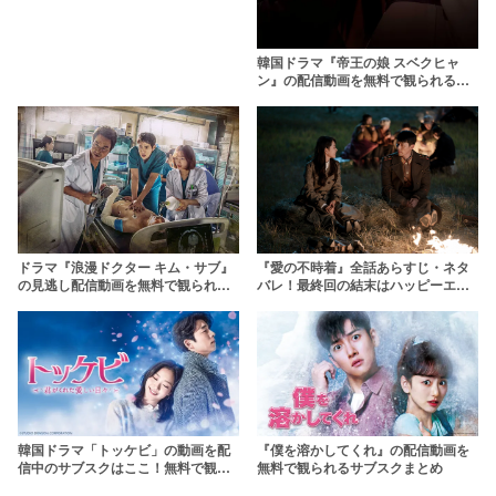
韓国ドラマ『帝王の娘 スベクヒャ
ン』の配信動画を無料で観られるサ
ブスクまとめ
『愛の不時着』全話あらすじ・ネタ
ドラマ『浪漫ドクター キム・サブ』
バレ！最終回の結末はハッピーエン
の見逃し配信動画を無料で観られる
ド？
サブスクまとめ【シーズン2も一緒
に】
韓国ドラマ「トッケビ」の動画を配
『僕を溶かしてくれ』の配信動画を
信中のサブスクはここ！無料で観ら
無料で観られるサブスクまとめ
れるか調査