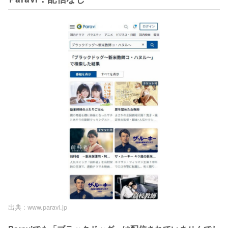
出典 :
www.paravi.jp