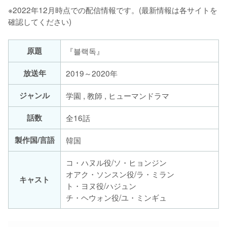
※2022年12月時点での配信情報です。(最新情報は各サイトを
確認してください)
原題
『블랙독』
放送年
2019～2020年
ジャンル
学園 , 教師 , ヒューマンドラマ
話数
全16話
製作国/言語
韓国
コ・ハヌル役/ソ・ヒョンジン
オアク・ソンスン役/ラ・ミラン
キャスト
ト・ヨヌ役/ハジュン
チ・ヘウォン役/ユ・ミンギュ