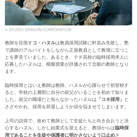
© STUDIO DRAGON CORPORATION
教師を目指す
は教員採用試験に軒並み失敗し、塾
コ・ハヌル
で講師のアルバイトをしながら正規教員として教壇に立つこ
とを夢見ていました。あるとき、テチ高校の臨時採用求人に
応募したハヌルは、模擬授業が評価されて念願の教師となり
ます。

臨時採用とはいえ教師は教師。ハヌルが心躍らせて初登校す
ると、学校の上層部に自分の叔父がいることを初めて知りま
した。叔父の職場だと知らなかったハヌルは
と
「コネ採用」
ささやかれ、採用を辞退しようか頭を悩ませてしまいます。

上司の説得で、改めて教師として生徒たちと向き合おうと決
心するハヌル。しかし始業式を迎えると、教頭からは
臨時採
さ
用であることを生徒や保護者に明かさないよう口止め