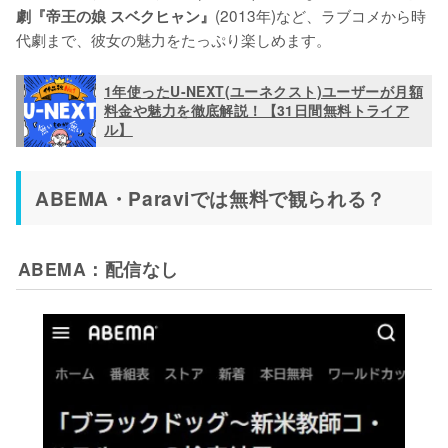
(2013年)など、ラブコメから時
劇『帝王の娘 スベクヒャン』
代劇まで、彼女の魅力をたっぷり楽しめます。
1年使ったU-NEXT(ユーネクスト)ユーザーが月額
料金や魅力を徹底解説！【31日間無料トライア
ル】
ABEMA・Paraviでは無料で観られる？
ABEMA：配信なし