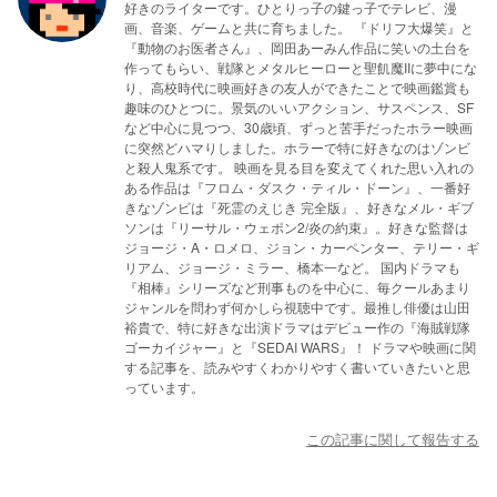
好きのライターです。ひとりっ子の鍵っ子でテレビ、漫
おこなっています。
画、音楽、ゲームと共に育ちました。 『ドリフ大爆笑』と
『動物のお医者さん』、岡田あーみん作品に笑いの土台を
作ってもらい、戦隊とメタルヒーローと聖飢魔IIに夢中にな
り、高校時代に映画好きの友人ができたことで映画鑑賞も
趣味のひとつに。景気のいいアクション、サスペンス、SF
など中心に見つつ、30歳頃、ずっと苦手だったホラー映画
に突然どハマりしました。ホラーで特に好きなのはゾンビ
と殺人鬼系です。 映画を見る目を変えてくれた思い入れの
ある作品は『フロム・ダスク・ティル・ドーン』、一番好
きなゾンビは『死霊のえじき 完全版』、好きなメル・ギブ
ソンは『リーサル・ウェポン2/炎の約束』。好きな監督は
ジョージ・A・ロメロ、ジョン・カーペンター、テリー・ギ
リアム、ジョージ・ミラー、橋本一など。 国内ドラマも
『相棒』シリーズなど刑事ものを中心に、毎クールあまり
ジャンルを問わず何かしら視聴中です。最推し俳優は山田
裕貴で、特に好きな出演ドラマはデビュー作の『海賊戦隊
ゴーカイジャー』と『SEDAI WARS』！ ドラマや映画に関
する記事を、読みやすくわかりやすく書いていきたいと思
っています。
この記事に関して報告する