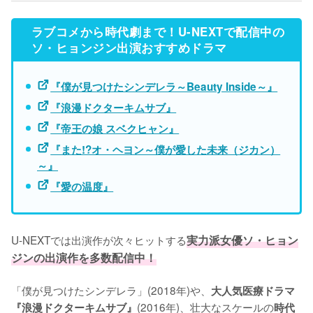
ラブコメから時代劇まで！U-NEXTで配信中の
ソ・ヒョンジン出演おすすめドラマ
『僕が見つけたシンデレラ～Beauty Inside～』
『浪漫ドクターキムサブ』
『帝王の娘 スベクヒャン』
『また!?オ・ヘヨン～僕が愛した未来（ジカン）
～』
『愛の温度』
U-NEXTでは出演作が次々ヒットする
実力派女優ソ・ヒョン
ジンの出演作を多数配信中！
「僕が見つけたシンデレラ」(2018年)や、
大人気医療ドラマ
(2016年)、壮大なスケールの
『浪漫ドクターキムサブ』
時代