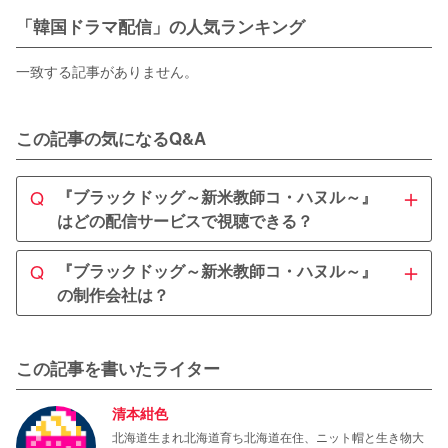
「韓国ドラマ配信」の人気ランキング
一致する記事がありません。
この記事の気になるQ&A
＋
Q
『ブラックドッグ～新米教師コ・ハヌル～』
はどの配信サービスで視聴できる？
A
＋
Q
『ブラックドッグ～新米教師コ・ハヌル～』
『ブラックドッグ～新米教師コ・ハヌル～』は
U-NEXT
で
の制作会社は？
見放題配信中です。
31日間の無料トライアルを利用すれ
できます。
ば、本作を全話無料で視聴
A
『ブラックドッグ～新米教師コ・ハヌル～』を制作したの
この記事を書いたライター
は
です。本作のほかにチ・チャン
韓国のスタジオドラゴン
ウク主演『僕を溶かしてくれ』(2019年)や世界中で話題に
清本紺色
なった
したほか、「トッケ
『愛の不時着』(2019年)を制作
北海道生まれ北海道育ち北海道在住、ニット帽と生き物大
ビ」(2016年)、『知ってるワイフ』(2018年)などの企画も