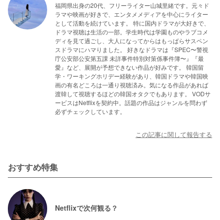
福岡県出身の20代、フリーライター山城里緒です。元々ド
ラマや映画が好きで、エンタメメディアを中心にライター
として活動を続けています。 特に国内ドラマが大好きで、
ドラマ視聴は生活の一部。学生時代は学園ものやラブコメ
ディを見て過ごし、大人になってからはもっぱらサスペン
スドラマにハマりました。 好きなドラマは『SPEC〜警視
庁公安部公安第五課 未詳事件特別対策係事件簿〜』『最
愛』など、展開が予想できない作品が好みです。 韓国留
学・ワーキングホリデー経験があり、韓国ドラマや韓国映
画の有名どころは一通り視聴済み。気になる作品があれば
渡韓して視聴するほどの韓国オタクでもあります。 VODサ
ービスはNetflixを契約中。話題の作品はジャンルを問わず
必ずチェックしています。
この記事に関して報告する
おすすめ特集
Netflixで次何観る？