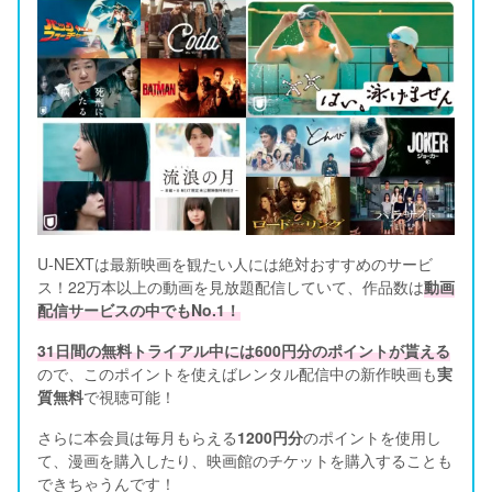
U-NEXTは最新映画を観たい人には絶対おすすめのサービ
ス！22万本以上の動画を見放題配信していて、作品数は
動画
配信サービスの中でもNo.1！
31日間の無料トライアル中には600円分のポイントが貰える
ので、このポイントを使えばレンタル配信中の新作映画も
実
質無料
で視聴可能！      
さらに本会員は毎月もらえる
1200円分
のポイントを使用し
て、漫画を購入したり、映画館のチケットを購入することも
できちゃうんです！