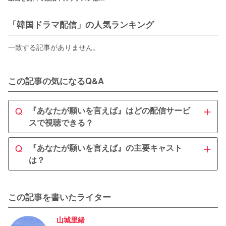
こ！
「韓国ドラマ配信」の人気ランキング
一致する記事がありません。
この記事の気になるQ&A
＋
Q
『あなたが願いを言えば』はどの配信サービ
スで視聴できる？
A
＋
Q
『あなたが願いを言えば』の主要キャスト
『あなたが願いを言えば』は
U-NEXT
で配信予定です。
は？ 
『あなたが願いを言えば』は、2023年1月1日よりU-NEXT
で独占中です。
A
『あなたが願いを言えば』はチ・チャンウクが主演を務
この記事を書いたライター
め、ソン・ドンイルやチェ・スヨンが脇を固めました。
山城里緒