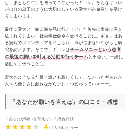
し、まともな生活を送ってこなかったギョレ。そんなギョレ
が自分の息子のように大切にしている愛犬が余命宣告を受け
てしまいます。

最後に愛犬と一緒に海を見に行こうとした矢先に事故に巻き
込まれてしまい、社会奉仕命令を受けることに。ギョレはあ
る病院でボランティアを命じられ、気が進まないながらも病
院を訪れます。そこで、ギョレは
チームジニーという患者
の最後の願いを叶える活動を行うチーム
と出会い、一緒に
活動を手伝うことに。

野犬のような見た目で誰とも親しくしてこなかったギョレが
人々の優しさに触れながら少しずつ変わっていきーー。
『あなたが願いを言えば』の口コミ・感想
『
あなたが願いを言えば
』の総合評価
4
/
2
人のレビュー