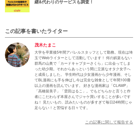
継&代わりのサービスも調査！
この記事を書いたライター
茂木たまこ
大学を卒業後5年間アパレルスタッフとして勤務。現在は埼
玉でWebライターとして活動しています！ 何の娯楽もない
群馬の山奥で「カードキャプターさくら」に出会ってしま
った幼少期。それからあっという間に立派なオタク女子へ
と成長しました。 学生時代は少女漫画から少年漫画、そし
てBL漫画にも手を伸ばし今は完全な雑食として年間100冊
以上の漫画を読んでいます。 好きな漫画家は「CLAMP」
「高橋留美子」「雲田はるこ」。でもどちらかと言うと作
者にこだわらず本屋さんでジャケ買いすることが多いです
ね！ 見たいもの、読みたいものが多すぎて毎日24時間じゃ
足らない！と苦悩する日々です。
この記事に関して報告する