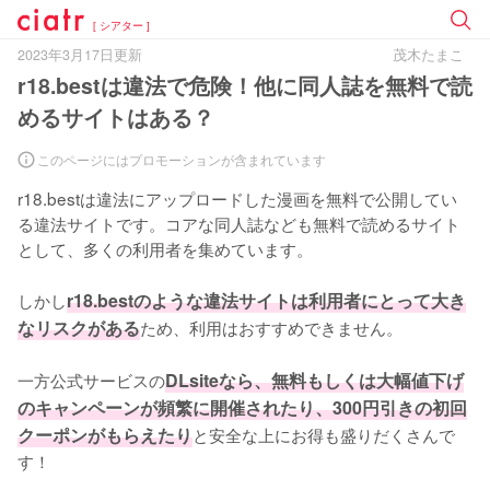
[ シアター ]
2023年3月17日更新
茂木たまこ
r18.bestは違法で危険！他に同人誌を無料で読
めるサイトはある？
このページにはプロモーションが含まれています
r18.bestは違法にアップロードした漫画を無料で公開してい
る違法サイトです。コアな同人誌なども無料で読めるサイト
として、多くの利用者を集めています。

しかし
r18.bestのような違法サイトは利用者にとって大き
なリスクがある
ため、利用はおすすめできません。

一方公式サービスの
DLsiteなら、無料もしくは大幅値下げ
のキャンペーンが頻繁に開催されたり、300円引きの初回
クーポンがもらえたり
と安全な上にお得も盛りだくさんで
す！