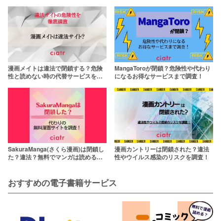
サービスを調査！
危険も
漫画メイトは違法で閉鎖する？危険
MangaToroが閉鎖？危険性や代わり
性と読めない時の代替サービスを調
になるお得なサービスまで調査！
査！
SakuraManga(さくら漫画)は閉鎖し
漫画カントリーは閉鎖された？違法
た？違法？無料でマンガは読める？
性やウイルス感染のリスクを調査！
代わりの無料漫画サイトを調査！
おすすめの電子書籍サービス