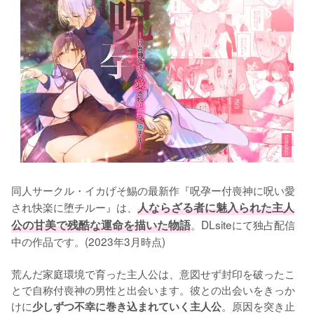
同人サークル・イカげそ鯣の最新作『呪孕ー付喪神に呪い愛
され快楽に堕チルー』は、
人ならざる者に魅入られた主人
公の甘美で残酷な運命を描いた物語
。DLsiteにて独占配信
中の作品です。(2023年3月時点)

荒んだ家庭環境で育った主人公は、意図せず封印を破ったこ
とで自称付喪神の男性と出会います。彼との出会いをきっか
けに
。原因を突き止
少しずつ不幸に巻き込まれていく主人公