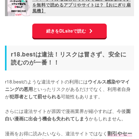
を無料で読めるアプリやサイトは？【おにぎり扇
風機】
続きをDLsiteで読む
r18.bestは違法！リスクは冒さず、安全に
読むのが一番！！
r18.bestのような違法サイトの利用には
ウイルス感染やマイ
といったリスクがあるだけでなく、利用者自身
ニングの悪用
が
可能性もあります。

犯罪者として罰せられる
さらには違法サイトが原因で漫画業界が縮小すれば、今後
面
かもしれません。

白い漫画に出会う機会も失われてしまう
漫画をお得に読みたいなら、違法サイトではなく
割引やセー