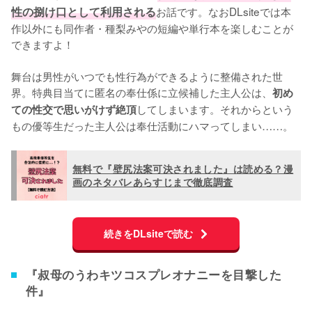
性の捌け口として利用される
お話です。なおDLsiteでは本
作以外にも同作者・種梨みやの短編や単行本を楽しむことが
できますよ！

舞台は男性がいつでも性行為ができるように整備された世
界。特典目当てに匿名の奉仕係に立候補した主人公は、
初め
してしまいます。それからという
ての性交で思いがけず絶頂
もの優等生だった主人公は奉仕活動にハマってしまい……。
無料で『壁尻法案可決されました』は読める？漫
画のネタバレあらすじまで徹底調査
続きをDLsiteで読む
『叔母のうわキツコスプレオナニーを目撃した
件』