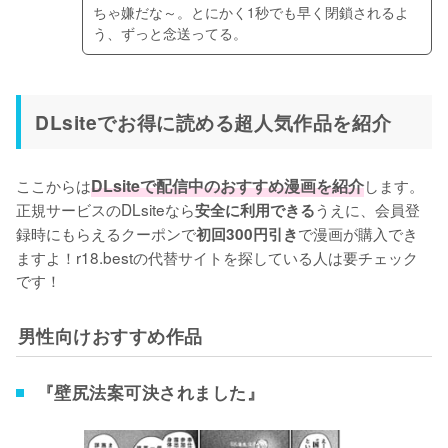
ちゃ嫌だな～。とにかく1秒でも早く閉鎖されるよ
う、ずっと念送ってる。
DLsiteでお得に読める超人気作品を紹介
ここからは
DLsiteで配信中のおすすめ漫画を紹介
します。
正規サービスのDLsiteなら
うえに、会員登
安全に利用できる
録時にもらえるクーポンで
で漫画が購入でき
初回300円引き
ますよ！r18.bestの代替サイトを探している人は要チェック
です！
男性向けおすすめ作品
『壁尻法案可決されました』