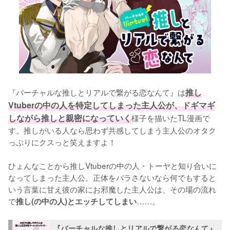
『バーチャルな推しとリアルで繋がる恋なんて』は
推し
Vtuberの中の人を特定してしまった主人公が、ドギマギ
しながら推しと親密になっていく
様子を描いたTL漫画で
す。推しがいる人なら思わず共感してしまう主人公のオタク
っぷりにクスっと笑えますよ！

ひょんなことから推しVtuberの中の人・トーヤと知り合いに
なってしまった主人公。正体をバラさないなら何でもすると
いう言葉に甘え彼の家にお邪魔した主人公は、その場の流れ
で
……。
推し(の中の人)とエッチしてしまい
『バーチャルな推しとリアルで繋がる恋なんて』