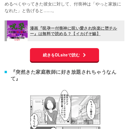
めるべくやってきた彼女に対して、付喪神は「やっと家族に
なれた」と告げると……。
漫画『呪孕ー付喪神に呪い愛され快楽に堕チル
ー』は無料で読める？【イカげそ鯣】
続きをDLsiteで読む
『突然きた家庭教師に好き放題されちゃうなん
て』