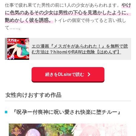
仕事で疲れ果てた男性の前に1人の少女があらわれます。
やけ
に色気のあるその少女は男性の下心を見透かしたように、
艶めかしく彼を誘惑。
トイレの個室で待ってると言い残し
て……。
エロ漫画『メスガキがあらわれた！』を無料で読
む方法は？hitomiやRAWは危険【はめんず】
続きをDLsiteで読む
女性向けおすすめ作品
『呪孕ー付喪神に呪い愛され快楽に堕チルー』