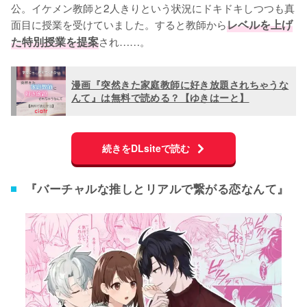
公。イケメン教師と2人きりという状況にドキドキしつつも真
面目に授業を受けていました。すると教師から
レベルを上げ
た特別授業を提案
され……。
漫画『突然きた家庭教師に好き放題されちゃうな
んて』は無料で読める？【ゆきはーと】
続きをDLsiteで読む
『バーチャルな推しとリアルで繋がる恋なんて』