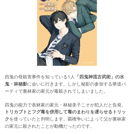
四鬼の母殺害事件を知っている1人
「四鬼神流古武術」の水
に会いに行きます。しかし秘影の参加する華道パ
鬼・林秘影
ーティで裏林家の家元が毒殺されてしまいました。

四鬼の能力で表林家の家元・林秘美子こそが犯人だと告発。
トリカブトとフグ毒を併用して毒のまわりを遅らせるトリッ
を使っていたと判明します。覇権争いによって父が裏林家
ク
の家元に殺されたことが動機だったのです。
