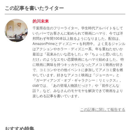
この記事を書いたライター
的川未来
千葉県在住のフリーライター。学生時代アルバイトをして
いたバーでお客さんに勧められて映画にハマり、今では洋
邦問わず年間100本以上観るようになりました。配信は、
AmazonPrimeとディズニー＋を利用中。 よく見るジャンル
はアクションやホラー・ディズニー系。年を重ねたせいか
最近は『花束みたいな恋をした』や『ちょっと思い出した
だけ』のようなエモい恋愛映画にもハマり始めました。 特
に映画に興味を持つキッカケになったアメコミ映画が好き
で、コミコンやその他イベントに参加してアメコミ愛を燃
やしています。好きなアメコミ映画は『ジョーカー』と
『ガーディアンズ・オブ・ギャラクシー：リミックス』。
ciatrでは、「あの登場人物誰だっけ？」や「前作どんな
話？」など、みなさんのモヤモヤを解決できて映画をより
楽しめる記事を書いています。
この記事に関して報告する
おすすめ特集