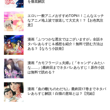
を徹底解説
エロい一般アニメおすすめTOP61！こんなエッチ
なアニメ地上波で放送して大丈夫！？【お色気注
意】
漫画「ふつつかな悪女ではございますが」全話ネ
タバレあらすじ＆感想を紹介！無料で読む方法は
ある？【なろう小説発】
漫画『カモフラージュ夫婦』(「キャンディみたい
な……」)最終回までネタバレあらすじ！原作小説
は無料で読める？
漫画「血の轍(ちのわだち)」最終回17巻までネタバ
レあらすじ解説！白猫の意味とは？【完結】