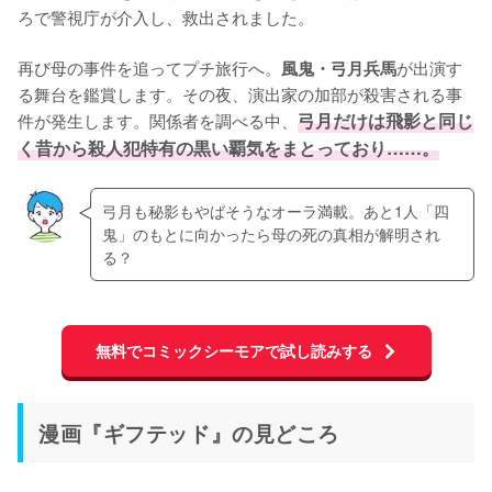
ろで警視庁が介入し、救出されました。

再び母の事件を追ってプチ旅行へ。
が出演す
風鬼・弓月兵馬
る舞台を鑑賞します。その夜、演出家の加部が殺害される事
件が発生します。関係者を調べる中、
弓月だけは飛影と同じ
く昔から殺人犯特有の黒い覇気をまとっており……。
弓月も秘影もやばそうなオーラ満載。あと1人「四
鬼」のもとに向かったら母の死の真相が解明され
る？
無料でコミックシーモアで試し読みする
漫画『ギフテッド』の見どころ