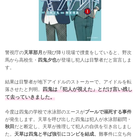
警視庁の
が飛び降り現場で捜査をしていると、野次
天草那月
馬から高校生・
が登場し犯人は目撃者だと宣言しま
四鬼夕也
す。

結果は目撃者が地下アイドルのストーカーで、アイドルを転
落させたと判明。
四鬼は「犯人が視えた」とだけ言い残し
て去っていきました。
今度は四鬼の学校で水泳部のエースが
プールで溺死する事件
が発生します。天草を呼び出した四鬼は犯人が水泳部顧問・
だと断定し、天草が推理して犯人の自供を引き出しまし
秋田
た。
難事件に立ち向
天草は四鬼と半ば強引にコンビを結成、