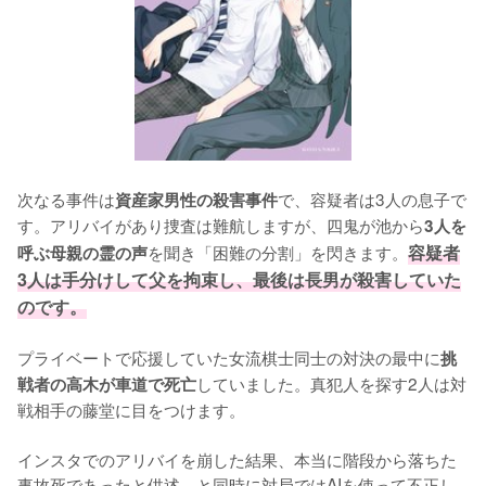
次なる事件は
で、容疑者は3人の息子で
資産家男性の殺害事件
す。アリバイがあり捜査は難航しますが、四鬼が池から
3人を
を聞き「困難の分割」を閃きます。
容疑者
呼ぶ母親の霊の声
3人は手分けして父を拘束し、最後は長男が殺害していた
のです。
プライベートで応援していた女流棋士同士の対決の最中に
挑
していました。真犯人を探す2人は対
戦者の高木が車道で死亡
戦相手の藤堂に目をつけます。

インスタでのアリバイを崩した結果、本当に階段から落ちた
事故死であったと供述。と同時に対局ではAIを使って不正し