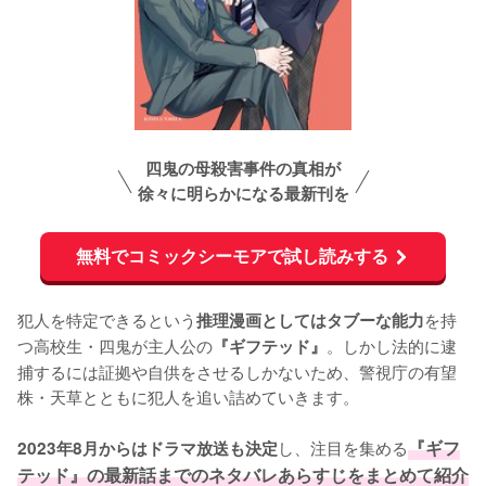
四鬼の母殺害事件の真相が
徐々に明らかになる最新刊を
無料でコミックシーモアで試し読みする
犯人を特定できるという
を持
推理漫画としてはタブーな能力
つ高校生・四鬼が主人公の
。しかし法的に逮
『ギフテッド』
捕するには証拠や自供をさせるしかないため、警視庁の有望
株・天草とともに犯人を追い詰めていきます。

し、注目を集める
『ギフ
2023年8月からはドラマ放送も決定
テッド』の最新話までのネタバレあらすじをまとめて紹介