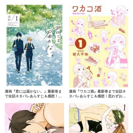
わかりやすく解説【2026年最新】
漫画『君には届かない。』最新巻ま
漫画『ワカコ酒』最新巻まで全話ネ
で全話ネタバレあらすじ＆感想！イ
タバレあらすじ＆感想！思わずお酒
ケメン×平凡のピュアすぎる幼馴染
が呑みたくなるグルメ漫画
BL漫画