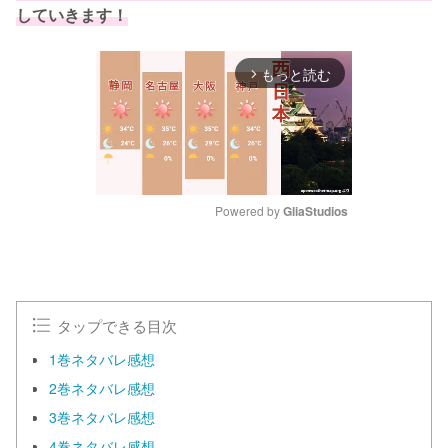
していきます！
もっと読む
arrow_forward_ios
Powered by 
GliaStudios
M
u
t
e
タップできる目次
1巻ネタバレ感想
2巻ネタバレ感想
3巻ネタバレ感想
4巻ネタバレ感想