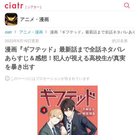
[ シアター ]
アニメ・漫画
ciatr
アニメ・漫画
漫画『ギフテッド』最新話まで全話ネタバレあ
2023年6月16日更新
的川未来
漫画『ギフテッド』最新話まで全話ネタバレ
あらすじ＆感想！犯人が視える高校生が真実
を暴き出す
このページにはプロモーションが含まれています