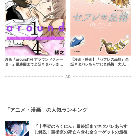
漫画『around1/4 アラウンドクォー
【漫画・映画】『セフレの品格』全
ター』最終回まで全話ネタバレあら
話ネタバレあらすじ＆感想！大人の
すじ＆感想！リアルな大人の恋愛
関係の行方は？実写キャストも解説
AD
「アニメ・漫画」の人気ランキング
『十字架のろくにん』最終話までネタバレあらす
じ解説！至極京の死亡を含む全ターゲットの最後