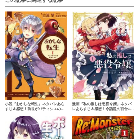
小説『おかしな転生』ネタバレあら
漫画『私の推しは悪役令嬢』ネタバ
すじ＆感想！前世がパティシエの転
レあらすじ＆感想！今話題の百合×転
生者がお菓子で世界を変えていく
生ファンタジー