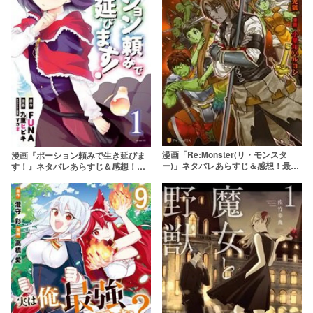
漫画「Re:Monster(リ・モンスタ
漫画『ポーション頼みで生き延びま
ー)」ネタバレあらすじ＆感想！最弱
す！』ネタバレあらすじ＆感想！普
ゴブリンの下剋上×サバイバル転生フ
通のOLが転生先で大活躍！？
ァンタジー