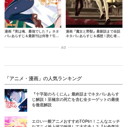
漫画『実は俺、最強でした？』ネタ
漫画『魔女と野獣』最新話まで全話
バレあらすじ＆最新刊は何巻？引き
ネタバレあらすじ＆感想！読む者を
こもりが転生したら最強魔術師に
魅了する危険なダークファンタジー
AD
「アニメ・漫画」の人気ランキング
『十字架のろくにん』最終話までネタバレあらす
じ解説！至極京の死亡を含む全ターゲットの最後
を徹底解説
エロい一般アニメおすすめTOP61！こんなエッチ
なアニメ地上波で放送して大丈夫！？【お色気注