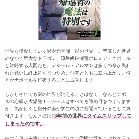
世界を侵食していく異次元空間「影の世界」。荒廃した世界
のなかで巨大なドラゴン、流星級破滅竜ボロミア・ナポール
と対峙する人間たち。
は多くの命が失わ
デジール・アルマン
れた戦いに終止符を打つため、仲間とともに立ち上がり、何
とかナポールを打破することに成功します。

しかしそれでも影の世界が消えることはなく、なんとナポー
ルの心臓が大爆発！デジールはすべてを諦め目をつぶります
が、気が付くと自分の姿が学生の頃に若返っていることに気
付きます。なんと彼は
13年前の世界にタイムスリップして
しまったのです。
彼は自身が在籍していたヘブリオン学園の落ちこぼれクラス