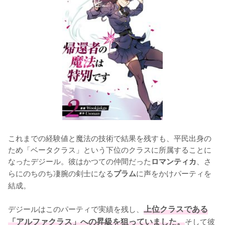
これまでの経験値と魔法の技術で結果を残すも、平民出身の
ため「ベータクラス」という下位のクラスに所属することに
なったデジール。彼はかつての仲間だった
、さ
ロマンティカ
らにのちのち凄腕の剣士になる
に声をかけパーティを
プラム
結成。

デジールはこのパーティで実績を残し、
上位クラスである
「アルファクラス」への昇級を狙っていました。
そして彼