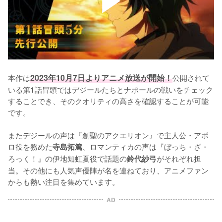
本作は
2023年10月7日よりアニメ放送が開始！
公開されて
いる第1話冒頭ではデジールたちとナポールの戦いをチェック
することでき、そのクオリティの高さを確認することが可能
です。

またデジールの声は『創聖のアクエリオン』で主人公・アポ
ロ役を務めた
、ロマンティカの声は『ぼっち・ざ・
寺島拓篤
ろっく！』の伊地知虹夏役で話題の
がそれぞれ担
鈴代紗弓
当。その他にも人気声優陣が名を連ねており、アニメファン
からも熱い注目を集めています。
AD