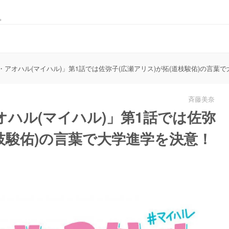
。
アオハル(マイハル)」第1話では佐弥子(広瀬アリス)が拓(道枝駿佑)の言葉
斉藤美奈
ハル(マイハル)」第1話では佐弥
道枝駿佑)の言葉で大学進学を決意！
る