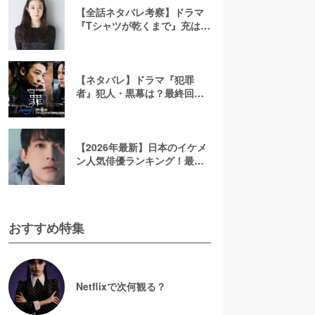
【全話ネタバレ考察】ドラマ
『Tシャツが乾くまで』充はな
ぜ帰ってきた？相関図ととも
に最終回の結末予想
【ネタバレ】ドラマ『犯罪
者』犯人・黒幕は？最終回ラ
ストを考察！太田愛の原作小
説で描かれる3人のその後を解
説【アマプラ】
【2026年最新】日本のイケメ
ン人気俳優ランキング！最も
かっこいい芸能人は誰？
おすすめ特集
Netflixで次何観る？