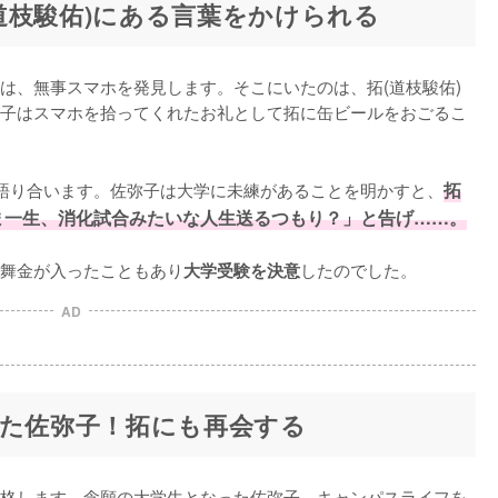
道枝駿佑)にある言葉をかけられる
は、無事スマホを発見します。そこにいたのは、拓(道枝駿佑)
子はスマホを拾ってくれたお礼として拓に缶ビールをおごるこ
語り合います。佐弥子は大学に未練があることを明かすと、
拓
ま一生、消化試合みたいな人生送るつもり？」と告げ……。
舞金が入ったこともあり
したのでした。
大学受験を決意
AD
った佐弥子！拓にも再会する
格します。念願の大学生となった佐弥子。キャンパスライフを