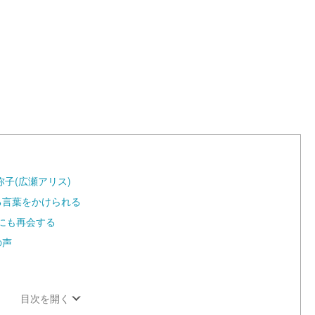
子(広瀬アリス)
る言葉をかけられる
にも再会する
の声
目次を開く