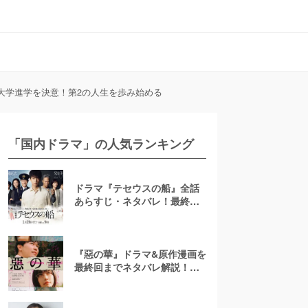
で大学進学を決意！第2の人生を歩み始める
「国内ドラマ」の人気ランキング
ドラマ『テセウスの船』全話
あらすじ・ネタバレ！最終回
で明かされる犯人とは？
『惡の華』ドラマ&原作漫画を
最終回までネタバレ解説！ア
ニメは「ひどい」？結末は？