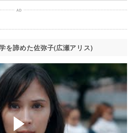
AD
学を諦めた佐弥子(広瀬アリス)