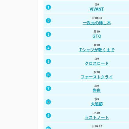
火10
日9
5.5%
4.0%
火10
木9
君の好きは無敵
VIVANT
ブラックトリック
君の好きは無敵
水9
日10:30
5.7%
4.7%
月10
火10
大追跡
一次元の挿し木
君の好きは無敵
GTO
水10
月10
5.0%
4.8%
水10
水10
ファーストクライ
GTO
ファーストクライ
ファーストクライ
水10
金10
2.8%
2.2%
火9
火9
Tokyo middle 30
Tシャツが乾くまで
クロスロード
クロスロード
木9
火9
7.4%
7.1%
土9
土9
大空港
クロスロード
告白
告白
木10
水10
4.1%
3.5%
木10
木10
ラストノート
ファーストクライ
ラストノート
ラストノート
金10
土9
5.8%
5.6%
火9
火9
Tシャツが乾くまで
告白
さよならノワール
さよならノワール
土9
水9
4.4%
3.9%
日10:30
水10
告白
大追跡
Tokyo middle 30
一次元の挿し木
日9
木10
18.9%
17.2%
水10
月11
VIVANT
ラストノート
夫を殺したはずなのに
Tokyo middle 30
日10:15
日10:15
0.0%
2.0%