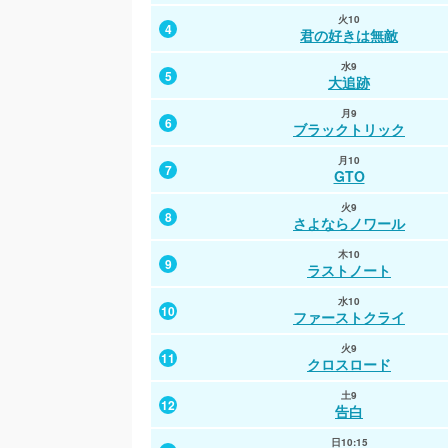
火10
君の好きは無敵
水9
大追跡
月9
ブラックトリック
月10
GTO
火9
さよならノワール
木10
ラストノート
水10
ファーストクライ
火9
クロスロード
土9
告白
日10:15