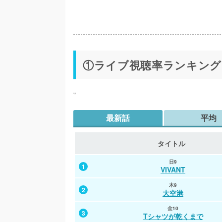
①ライブ視聴率ランキング
"
最新話
平均
タイトル
日9
VIVANT
木9
大空港
金10
Tシャツが乾くまで