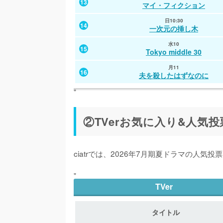
マイ・フィクション
日10:30
一次元の挿し木
水10
Tokyo middle 30
月11
夫を殺したはずなのに
"
タイトル
1話
2話
タイトル
タイトル
月9
5.6%
4.8%
②TVerお気に入り&人気
日9
日9
ブラックトリック
VIVANT
VIVANT
月10
5.7%
4.4%
木9
木9
GTO
大空港
大空港
ciatrでは、2026年7月期夏ドラマの人気投
月11
1.0%
0.9%
金10
金10
夫を殺したはずなのに
Tシャツが乾くまで
Tシャツが乾くまで
"
火9
TVer
4.7%
4.0%
水9
木9
クロスロード
大追跡
GTO
火9
3.2%
2.7%
タイトル
月9
水9
さよならノワール
ブラックトリック
大追跡