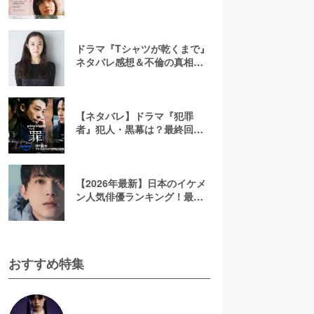
ニメは「ひどい」？結末は？
ドラマ『Tシャツが乾くまで』
ネタバレ感想＆不倫の真相や
結末を考察！充の免許証に隠
されたヒントも解説
【ネタバレ】ドラマ『犯罪
者』犯人・黒幕は？最終回ラ
ストを考察！太田愛の原作小
説で描かれる3人のその後を解
説【アマプラ】
【2026年最新】日本のイケメ
ン人気俳優ランキング！最も
かっこいい芸能人は誰？
おすすめ特集