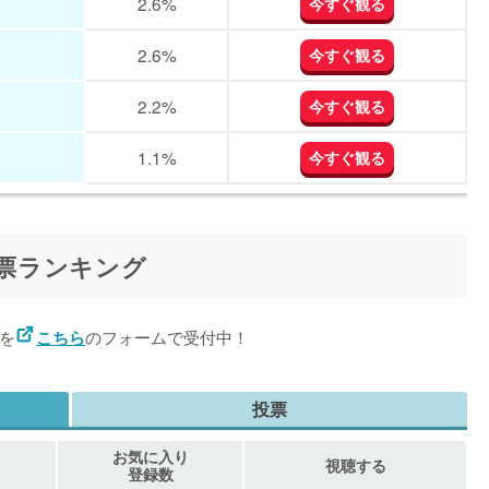
2.6%
今すぐ観る
2.6%
今すぐ観る
2.2%
今すぐ観る
1.1%
今すぐ観る
平均
初回
3話
4話
5話
6話
7話
8話
9話
10
視聴する
視聴する
視聴量
視聴量
4.6%
-%
-%
-%
-%
-%
-%
-%
投票ランキング
18.1%
18.9%
今すぐ観る
今すぐ観る
4.1%
-%
-%
-%
-%
-%
-%
-%
7.3%
7.4%
今すぐ観る
今すぐ観る
票を
のフォームで受付中！
こちら
1.0%
0.9%
1.1%
-%
-%
-%
-%
-%
5.9%
5.8%
今すぐ観る
今すぐ観る
投票
4.1%
3.1%
-%
-%
-%
-%
-%
-%
5.2%
5.7%
今すぐ観る
今すぐ観る
お気に入り
2.7%
3.5%
-%
-%
-%
-%
-%
-%
視聴する
登録数
5.0%
5.7%
今すぐ観る
今すぐ観る