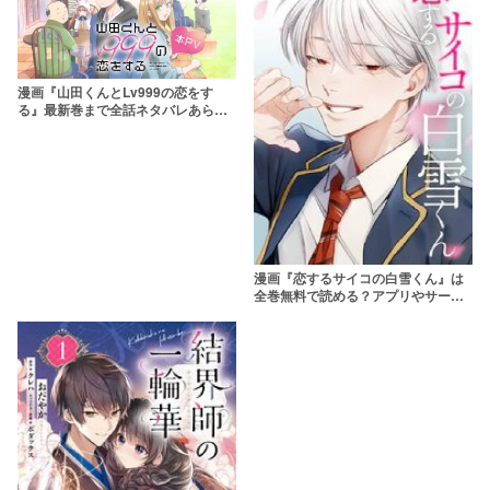
漫画『山田くんとLv999の恋をす
る』最新巻まで全話ネタバレあらす
じ＆感想！実写映画やアニメにも注
目
漫画『恋するサイコの白雪くん』は
全巻無料で読める？アプリやサービ
スを調査！【江夏遙】