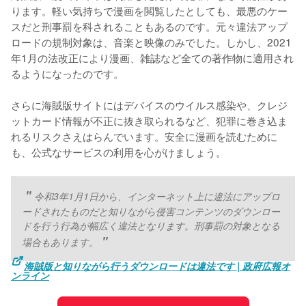
ります。軽い気持ちで漫画を閲覧したとしても、最悪のケー
スだと刑事罰を科されることもあるのです。元々違法アップ
ロードの規制対象は、音楽と映像のみでした。しかし、2021
年1月の法改正により漫画、雑誌など全ての著作物に適用され
るようになったのです。
さらに海賊版サイトにはデバイスのウイルス感染や、クレジ
ットカード情報が不正に抜き取られるなど、犯罪に巻き込ま
れるリスクさえはらんでいます。安全に漫画を読むために
も、公式なサービスの利用を心がけましょう。
令和3年1月1日から、インターネット上に違法にアップロ
ードされたものだと知りながら侵害コンテンツのダウンロー
ドを行う行為が幅広く違法となります。刑事罰の対象となる
場合もあります。
海賊版と知りながら行うダウンロードは違法です | 政府広報オ
ンライン