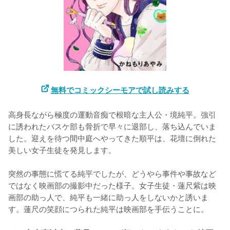
無料でコミックシーモアで試し読みする
高身長ながら極度の運動音痴で根暗な主人公・境純平。強引
に誘われたバスケ部も骨折で早々に退部し、落ち込んでいま
した。迎えを待つ間中庭へやってきた順平は、花壇に倒れた
美しい女子生徒を発見します。

突然の事態に慌てる純平でしたが、どうやら事件や事故など
ではなく映画部の撮影中だった様子。女子生徒・蓮尺紫は映
画部の助っ人で、純平も一緒に助っ人をしないかと誘いま
す。蓮尺の笑顔につられた純平は映画部を手伝うことに。
