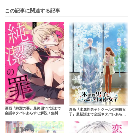
この記事に関連する記事
漫画『純潔の罪』最終回117話まで
漫画『氷属性男子とクールな同僚女
全話ネタバレあらすじ解説！無料で
子』最新話まで全話ネタバレあらす
読む方法はある？rawやpdfはやめよ
じ＆感想！不器用な2人のむずキュン
う
ラブストーリー