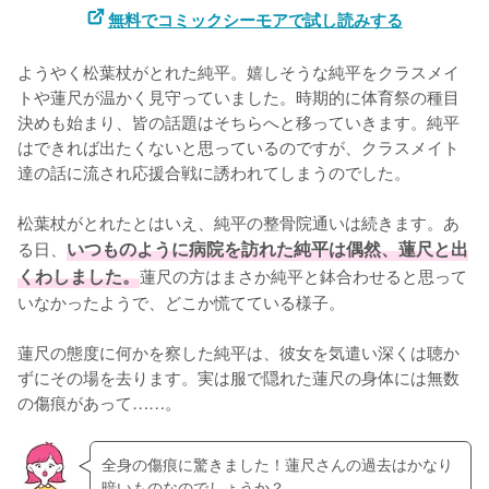
無料でコミックシーモアで試し読みする
ようやく松葉杖がとれた純平。嬉しそうな純平をクラスメイ
トや蓮尺が温かく見守っていました。時期的に体育祭の種目
決めも始まり、皆の話題はそちらへと移っていきます。純平
はできれば出たくないと思っているのですが、クラスメイト
達の話に流され応援合戦に誘われてしまうのでした。

松葉杖がとれたとはいえ、純平の整骨院通いは続きます。あ
る日、
いつものように病院を訪れた純平は偶然、蓮尺と出
くわしました。
蓮尺の方はまさか純平と鉢合わせると思って
いなかったようで、どこか慌てている様子。

蓮尺の態度に何かを察した純平は、彼女を気遣い深くは聴か
ずにその場を去ります。実は服で隠れた蓮尺の身体には無数
の傷痕があって……。
全身の傷痕に驚きました！蓮尺さんの過去はかなり
暗いものなのでしょうか？