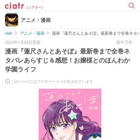
[ シアター ]
アニメ・漫画
ciatr
アニメ・漫画
漫画『蓮尺さんとあそぼ』最新巻まで全巻ネタ
2024年1月25日更新
植中乃衣
漫画『蓮尺さんとあそぼ』最新巻まで全巻ネ
タバレあらすじ＆感想！お嬢様とのほんわか
学園ライフ
このページにはプロモーションが含まれています