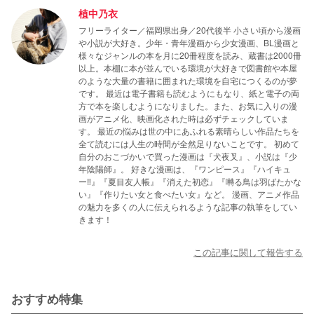
植中乃衣
フリーライター／福岡県出身／20代後半 小さい頃から漫画
や小説が大好き。少年・青年漫画から少女漫画、BL漫画と
様々なジャンルの本を月に20冊程度を読み、蔵書は2000冊
以上。本棚に本が並んでいる環境が大好きで図書館や本屋
のような大量の書籍に囲まれた環境を自宅につくるのが夢
です。 最近は電子書籍も読むようにもなり、紙と電子の両
方で本を楽しむようになりました。また、お気に入りの漫
画がアニメ化、映画化された時は必ずチェックしていま
す。 最近の悩みは世の中にあふれる素晴らしい作品たちを
全て読むには人生の時間が全然足りないことです。 初めて
自分のおこづかいで買った漫画は『犬夜叉』、小説は『少
年陰陽師』。 好きな漫画は、『ワンピース』『ハイキュ
ー‼』『夏目友人帳』『消えた初恋』『囀る鳥は羽ばたかな
い』『作りたい女と食べたい女』など。 漫画、アニメ作品
の魅力を多くの人に伝えられるような記事の執筆をしてい
きます！
この記事に関して報告する
おすすめ特集