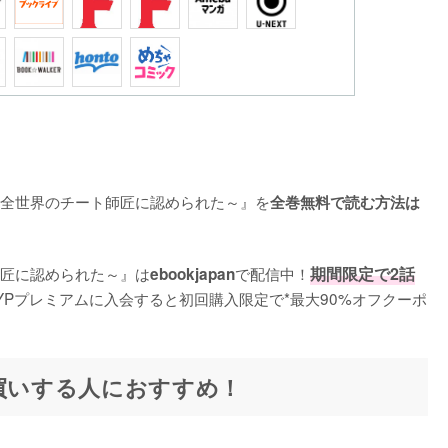
～全世界のチート師匠に認められた～』を
全巻無料で読む方法は
匠に認められた～』は
で配信中！
期間限定で2話
ebookjapan
YPプレミアムに入会すると初回購入限定で*最大90%オフクーポ
とめ買いする人におすすめ！