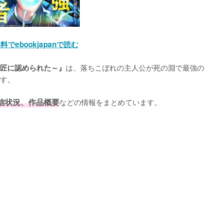
料でebookjapanで読む
は、落ちこぼれの主人公が死の淵で最強の
匠に認められた～』
す。

信状況、作品概要
などの情報をまとめています。
L
o
a
d
e
d
:
1
0
0
.
0