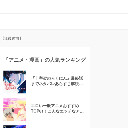
？【江藤俊司】
「アニメ・漫画」の人気ランキング
『十字架のろくにん』最終話
までネタバレあらすじ解説！
至極京の死亡を含む全ターゲ
ットの最後を徹底解説
エロい一般アニメおすすめ
TOP61！こんなエッチなアニ
メ地上波で放送して大丈
夫！？【お色気注意】