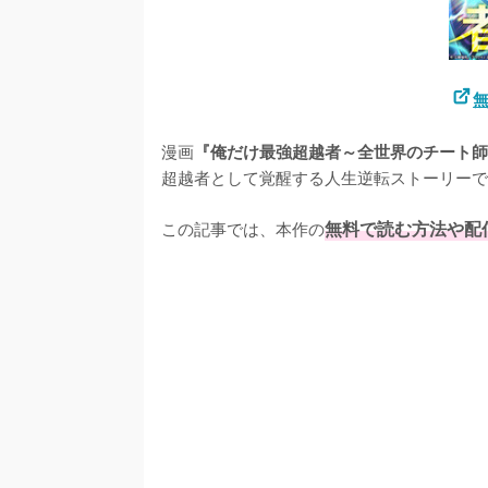
無
漫画
『俺だけ最強超越者～全世界のチート師
超越者として覚醒する人生逆転ストーリーで
この記事では、本作の
無料で読む方法や配
/
U
n
m
u
t
e