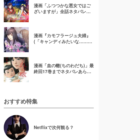
漫画「ふつつかな悪女ではご
ざいますが」全話ネタバレあ
らすじ＆感想を紹介！無料で
読む方法はある？【なろう小
説発】
漫画『カモフラージュ夫婦』
(「キャンディみたいな……」)
最終回までネタバレあらす
じ！原作小説は無料で読め
る？
漫画「血の轍(ちのわだち)」最
終回17巻までネタバレあらす
じ解説！白猫の意味とは？
【完結】
おすすめ特集
Netflixで次何観る？