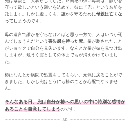
兜は母親と二人暮らしでした。正義感の強い母親は、誰かを
守って欲しいという願いを込めて、彼に「兜」という名前を
託します。しかし虚しくも、誰かを守るために
母親は亡くな
のです。

ってしまう
母の遺言で誰かを守らなければと思う一方で、人はいつか死
んでしまうんだという
。椿が刺されたこと
喪失感を持った兜
がショックで自分を見失います。なんとか椿が彼を見つけ出
しますが、危うく霊としての体までもが消えかけていまし
た。

椿はなんとか病院で処置をしてもらい、元気に戻ることがで
きました。しかし兜はどうにも椿のことが心配でなりませ
ん。

そんなある日、兜は自分が椿への思いの中に特別な感情が
あることを自覚してしまう
のです。
AD