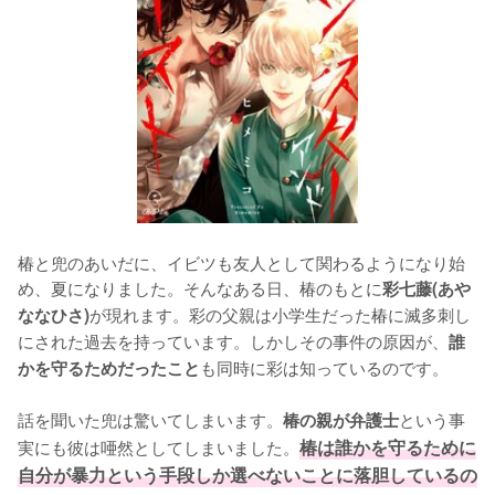
椿と兜のあいだに、イビツも友人として関わるようになり始
め、夏になりました。そんなある日、椿のもとに
彩七藤(あや
が現れます。彩の父親は小学生だった椿に滅多刺し
ななひさ)
にされた過去を持っています。しかしその事件の原因が、
誰
も同時に彩は知っているのです。

かを守るためだったこと
話を聞いた兜は驚いてしまいます。
という事
椿の親が弁護士
実にも彼は唖然としてしまいました。
椿は誰かを守るために
自分が暴力という手段しか選べないことに落胆しているの