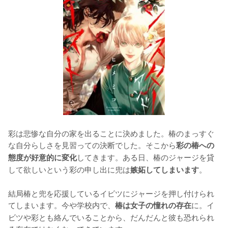
彩は悲惨な自分の家を出ることに決めました。椿のまっすぐ
な自分らしさを見習っての決断でした。そこから
彩の椿への
してきます。ある日、椿のジャージを貸
態度が好意的に変化
して欲しいという彩の申し出に兜は
。

嫉妬してしまいます
結局椿と兜を応援しているイビツにジャージを押し付けられ
てしまいます。今や学校内で、
に。イ
椿は女子の憧れの存在
ビツや彩とも絡んでいることから、だんだんと彼も恐れられ