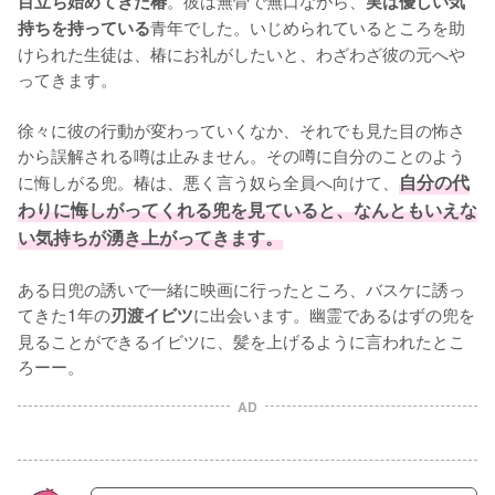
目立ち始めてきた椿
実は優しい気
青年でした。いじめられているところを助
持ちを持っている
けられた生徒は、椿にお礼がしたいと、わざわざ彼の元へや
ってきます。

徐々に彼の行動が変わっていくなか、それでも見た目の怖さ
から誤解される噂は止みません。その噂に自分のことのよう
に悔しがる兜。椿は、悪く言う奴ら全員へ向けて、
自分の代
わりに悔しがってくれる兜を見ていると、なんともいえな
い気持ちが湧き上がってきます。
ある日兜の誘いで一緒に映画に行ったところ、バスケに誘っ
てきた1年の
に出会います。幽霊であるはずの兜を
刃渡イビツ
見ることができるイビツに、髪を上げるように言われたとこ
ろーー。
AD