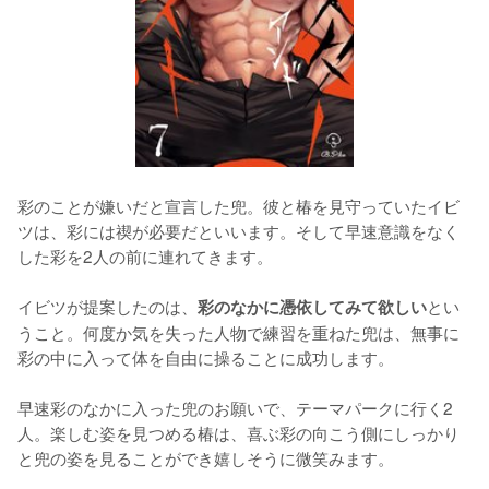
彩のことが嫌いだと宣言した兜。彼と椿を見守っていたイビ
ツは、彩には禊が必要だといいます。そして早速意識をなく
した彩を2人の前に連れてきます。

イビツが提案したのは、
とい
彩のなかに憑依してみて欲しい
うこと。何度か気を失った人物で練習を重ねた兜は、無事に
彩の中に入って体を自由に操ることに成功します。

早速彩のなかに入った兜のお願いで、テーマパークに行く2
人。楽しむ姿を見つめる椿は、喜ぶ彩の向こう側にしっかり
と兜の姿を見ることができ嬉しそうに微笑みます。
