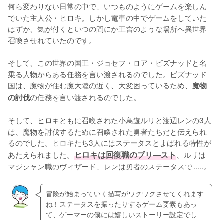
何ら変わりない日常の中で、いつものようにゲームを楽しん
でいた主人公・ヒロキ。しかし電車の中でゲームをしていた
はずが、気が付くといつの間にか王宮のような場所へ異世界
召喚させれていたのです。

そして、この世界の国王・ジョセフ・ロア・ビズナッドと名
乗る人物からある任務を言い渡されるのでした。ビズナッド
国は、魔物が住む魔大陸の近く、大変困っているため、
魔物
の任務を言い渡されるのでした。

の討伐
そして、ヒロキともに召喚された小鳥遊ルリと渡辺レンの3人
は、魔物を討伐するために召喚された勇者たちだと伝えられ
るのでした。ヒロキたち3人にはステータスとよばれる特性が
あたえられました。
ヒロキは回復職のブリ―スト
、ルリは
マジシャン職のヴィザード、レンは勇者のステータスで......。
冒険が始まっていく描写がワクワクさせてくれます
ね！ステータスを振ったりするゲーム要素もあっ
て、ゲーマーの僕には嬉しいストーリー設定でし