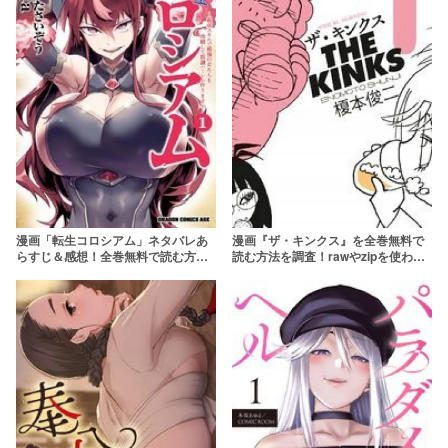
漫画『ザ・キンクス』を全巻無料で
漫画「転生コロシアム」ネタバレあ
読む方法を調査！rawやzipを使わず
らすじ＆感想！全巻無料で読む方法
に最安で読めるサービスは？【榎本
も調査！rawやzipを使わずに最安で
俊二】
読めるサービスは？