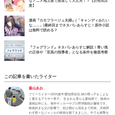
なアニメ地上波で放送して大丈夫！？【お色気注
意】
漫画『カモフラージュ夫婦』(「キャンディみたい
な……」)最終回までネタバレあらすじ！原作小説
は無料で読める？
『フォグランド』ネタバレあらすじ解説！青い塊
の正体や「至高の指導者」となる条件を徹底考察
この記事を書いたライター
森山あお
フリーライター/20代後半/愛知県在住 姉の甥っ子をこよな
く愛するアラサー男子。 生まれも育ちも愛知県で、映画や
漫画以外にも、海外サッカーやプロ野球観戦が趣味です。
映画好きな父の影響で、幼少期から現在まで邦画、洋画問
わず様々なジャンルの映画を観てきました。中でも衝撃を