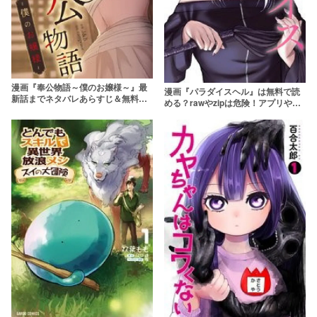
漫画『奉公物語～僕のお嬢様～』最
漫画『パラダイスヘル』は無料で読
新話までネタバレあらすじ＆無料で
める？rawやzipは危険！アプリやサ
読む方法を解説！zipやrawで読むの
ービスを調査！【冬坂あゆる /
はやめよう
COMIC ROOM】