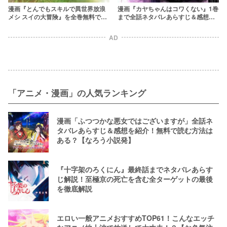
漫画『とんでもスキルで異世界放浪
漫画『カヤちゃんはコワくない』1巻
メシ スイの大冒険』を全巻無料で読
まで全話ネタバレあらすじ＆感想！
む方法を調査！rawやzipを使わずに
【幼稚園児が無双】
最安で読めるサービスは？【双葉も
AD
も,江口連,雅】
「アニメ・漫画」の人気ランキング
漫画「ふつつかな悪女ではございますが」全話ネ
タバレあらすじ＆感想を紹介！無料で読む方法は
ある？【なろう小説発】
『十字架のろくにん』最終話までネタバレあらす
じ解説！至極京の死亡を含む全ターゲットの最後
を徹底解説
エロい一般アニメおすすめTOP61！こんなエッチ