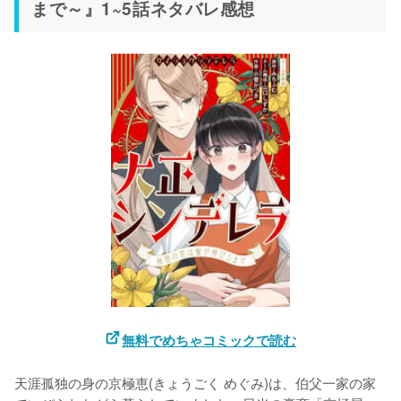
まで～』1~5話ネタバレ感想
無料でめちゃコミックで読む
天涯孤独の身の京極恵(きょうごく めぐみ)は、伯父一家の家