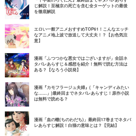
じ解説！至極京の死亡を含む全ターゲットの最後
を徹底解説
エロい一般アニメおすすめTOP61！こんなエッチ
なアニメ地上波で放送して大丈夫！？【お色気注
意】
漫画「ふつつかな悪女ではございますが」全話ネ
タバレあらすじ＆感想を紹介！無料で読む方法は
ある？【なろう小説発】
漫画『カモフラージュ夫婦』(「キャンディみたい
な……」)最終回までネタバレあらすじ！原作小説
は無料で読める？
漫画「血の轍(ちのわだち)」最終回17巻までネタバ
レあらすじ解説！白猫の意味とは？【完結】