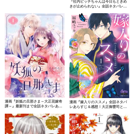
『社内ビッチちゃんは今日もときめ
料配信情報 rawで読むのはやめよう
きが止められない』全話ネタバレあ
【縞子】
らすじ&無料配信情報！rawやhitomi
を使わずに安全に読もう
漫画『妖狐の旦那さま～大正花嫁奇
漫画『嫁入りのススメ』全話ネタバ
譚～』最新刊まで全話ネタバレあら
レあらすじ＆感想！大正御曹司との
すじ &無料情報！最終回の結末予想
ロマンスの行方は？
も！小説家になろうで読める？
【rawは違法】