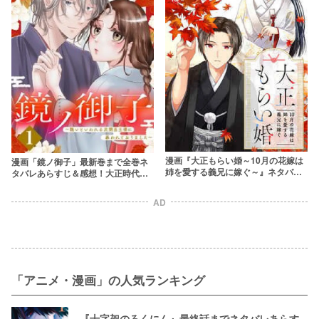
漫画『大正もらい婚～10月の花嫁は
漫画「鏡ノ御子」最新巻まで全巻ネ
姉を愛する義兄に嫁ぐ～』ネタバレ
タバレあらすじ＆感想！大正時代の
あらすじ＆感想！無料で読めるのか
シンデレラストーリー
も調査！
AD
「アニメ・漫画」の人気ランキング
『十字架のろくにん』最終話までネタバレあらす