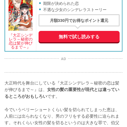
期限が決められた恋
不遇な少女のシンデレラストーリー
月額330円でお得なポイント還元
『大正シンデ
無料で試し読みする
レラ～秘密の
恋は髪が伸び
るまで～』
AD
大正時代を舞台にしている『大正シンデレラ～秘密の恋は髪
が伸びるまで～』は、
女性の髪の重要性が現代とは違ってい
です。

るところがおもしろい
今でいうベリーショートくらい髪を切られてしまった恵は、
人前には出られなくなり、男のフリをする必要性に迫られま
す。それくらい女性の髪を切るというのは大きな罪で、伯父