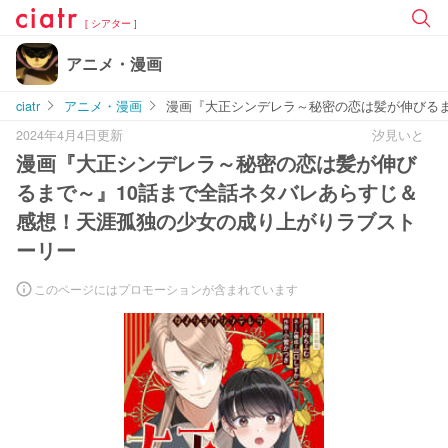
[ シアター ]
アニメ・漫画
ciatr
アニメ・漫画
漫画『大正シンデレラ～秘密の恋は髪が伸びるま
2024年4月4日更新
汐見いと
漫画『大正シンデレラ～秘密の恋は髪が伸び
るまで～』10話まで全話ネタバレあらすじ＆
感想！天涯孤独の少女の成り上がりラブスト
ーリー
このページにはプロモーションが含まれています