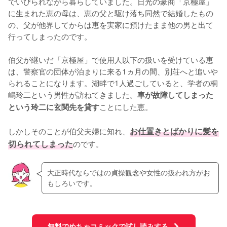
でいびられながら暮らしていました。日光の豪商「京極屋」
に生まれた恵の母は、恵の父と駆け落ち同然で結婚したもの
の、父が他界してからは恵を実家に預けたまま他の男と出て
行ってしまったのです。

伯父が継いだ「京極屋」で使用人以下の扱いを受けている恵
は、警察官の団体が泊まりに来る1ヵ月の間、別荘へと追いや
られることになります。湖畔で1人過ごしていると、学者の桐
嶋玲二という男性が訪ねてきました。
車が故障してしまった
ことにした恵。

という玲二に玄関先を貸す
しかしそのことが伯父夫婦に知れ、
お仕置きとばかりに髪を
切られてしまった
のです。
大正時代ならではの貞操観念や女性の扱われ方がお
もしろいです。
無料でめちゃコミックで試し読みする