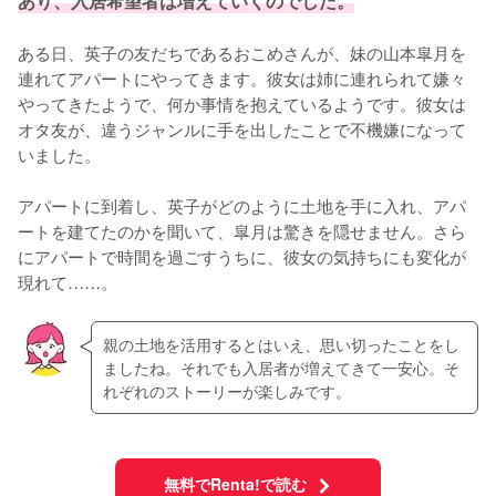
あり、入居希望者は増えていくのでした。
ある日、英子の友だちであるおこめさんが、妹の山本皐月を
連れてアパートにやってきます。彼女は姉に連れられて嫌々
やってきたようで、何か事情を抱えているようです。彼女は
オタ友が、違うジャンルに手を出したことで不機嫌になって
いました。

アパートに到着し、英子がどのように土地を手に入れ、アパ
ートを建てたのかを聞いて、皐月は驚きを隠せません。さら
にアパートで時間を過ごすうちに、彼女の気持ちにも変化が
現れて……。
親の土地を活用するとはいえ、思い切ったことをし
ましたね。それでも入居者が増えてきて一安心。そ
れぞれのストーリーが楽しみです。
無料でRenta!で読む