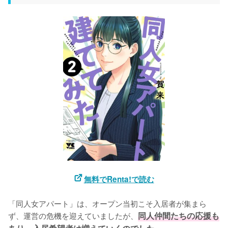
無料でRenta!で読む
「同人女アパート」は、オープン当初こそ入居者が集まら
ず、運営の危機を迎えていましたが、
同人仲間たちの応援も