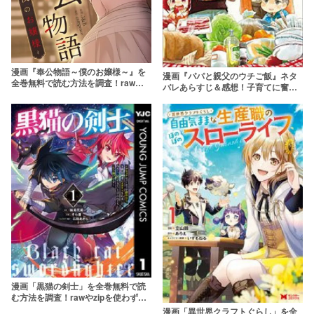
漫画『奉公物語～僕のお嬢様～』を
漫画『パパと親父のウチご飯』ネタ
全巻無料で読む方法を調査！rawや
バレあらすじ＆感想！子育てに奮闘
zipを使わずに最安で読めるサービス
する2人の男性の物語
は？【campeace / J＆B】
漫画「黒猫の剣士」を全巻無料で読
む方法を調査！rawやzipを使わずに
最安で読めるサービスは？【妹尾尻
漫画「異世界クラフトぐらし」を全