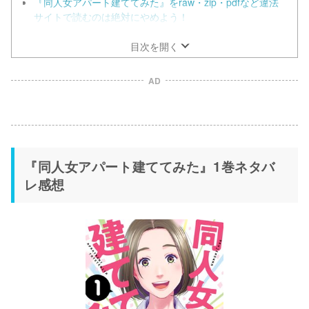
『同人女アパート建ててみた』をraw・zip・pdfなど違法
サイトで読むのは絶対にやめよう！
目次を開く
AD
『同人女アパート建ててみた』1巻ネタバ
レ感想