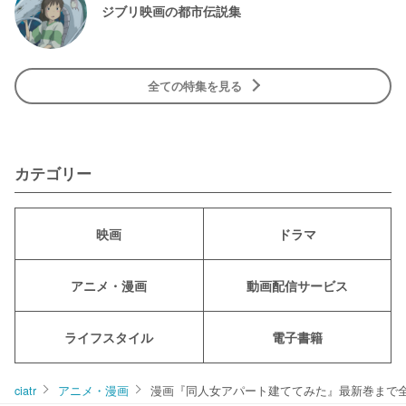
ジブリ映画の都市伝説集
全ての特集を見る
カテゴリー
映画
ドラマ
アニメ・漫画
動画配信サービス
ライフスタイル
電子書籍
ciatr
アニメ・漫画
漫画『同人女アパート建ててみた』最新巻まで