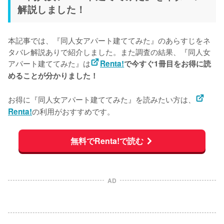
解説しました！
本記事では、『同人女アパート建ててみた』のあらすじをネ
タバレ解説ありで紹介しました。また調査の結果、『同人女
アパート建ててみた』は
Renta!
で今すぐ1冊目をお得に読
めることが分かりました！
お得に『同人女アパート建ててみた』を読みたい方は、
の利用がおすすめです。
Renta!
無料でRenta!で読む
AD