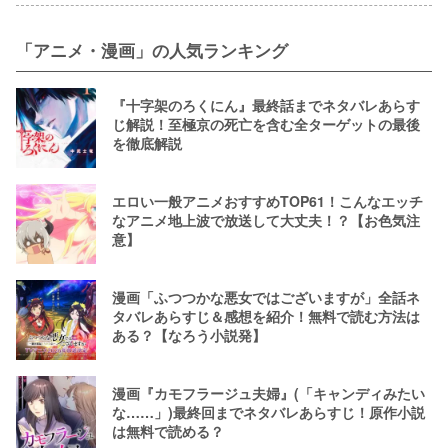
「アニメ・漫画」の人気ランキング
『十字架のろくにん』最終話までネタバレあらす
じ解説！至極京の死亡を含む全ターゲットの最後
を徹底解説
エロい一般アニメおすすめTOP61！こんなエッチ
なアニメ地上波で放送して大丈夫！？【お色気注
意】
漫画「ふつつかな悪女ではございますが」全話ネ
タバレあらすじ＆感想を紹介！無料で読む方法は
ある？【なろう小説発】
漫画『カモフラージュ夫婦』(「キャンディみたい
な……」)最終回までネタバレあらすじ！原作小説
は無料で読める？