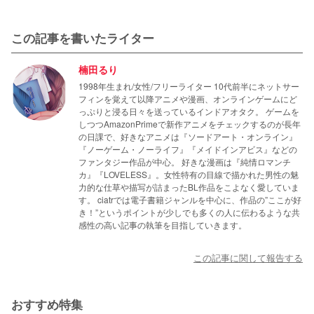
この記事を書いたライター
楠田るり
1998年生まれ/女性/フリーライター 10代前半にネットサー
フィンを覚えて以降アニメや漫画、オンラインゲームにど
っぷりと浸る日々を送っているインドアオタク。 ゲームを
しつつAmazonPrimeで新作アニメをチェックするのが長年
の日課で、好きなアニメは『ソードアート・オンライン』
『ノーゲーム・ノーライフ』『メイドインアビス』などの
ファンタジー作品が中心。 好きな漫画は『純情ロマンチ
カ』『LOVELESS』。女性特有の目線で描かれた男性の魅
力的な仕草や描写が詰まったBL作品をこよなく愛していま
す。 ciatrでは電子書籍ジャンルを中心に、作品の”ここが好
き！”というポイントが少しでも多くの人に伝わるような共
感性の高い記事の執筆を目指していきます。
この記事に関して報告する
おすすめ特集