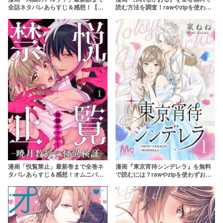
全話ネタバレあらすじ＆感想！【フ
読む方法を調査！rawやzipを使わず
ランス革命×オメガバース】
に最安で読めるサービスは？
【SHIHO】
漫画「悦覧禁止」最新巻まで全巻ネ
漫画『東京宵待シンデレラ』を無料
タバレあらすじ＆感想！オムニバス
で読むには？rawやzipを使わずお得
形式のエロホラー
に読めるサイトを調査！