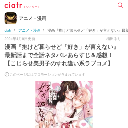
[ シアター ]
アニメ・漫画
ciatr
アニメ・漫画
漫画『抱けど暮らせど「好き」が言えない』最
2024年4月9日更新
楠田るり
漫画『抱けど暮らせど「好き」が言えない』
最新話まで全話ネタバレあらすじ＆感想！
【こじらせ美男子のすれ違い系ラブコメ】
このページにはプロモーションが含まれています