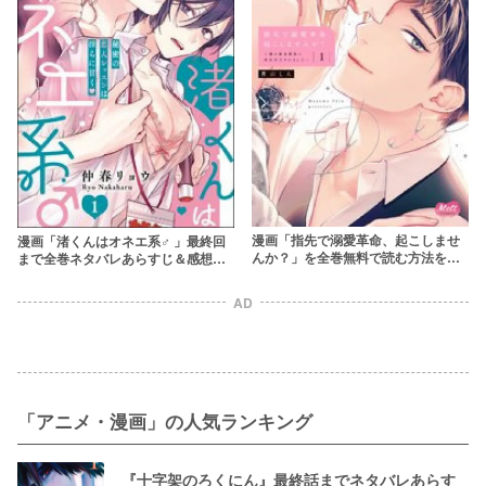
漫画「指先で溺愛革命、起こしませ
漫画「渚くんはオネエ系♂ 」最終回
んか？」を全巻無料で読む方法を調
まで全巻ネタバレあらすじ＆感想！
査！rawやzipを使わずに最安で読め
イケメンオネエが雄顔で迫る
るサービスは？【真山しん】
AD
「アニメ・漫画」の人気ランキング
『十字架のろくにん』最終話までネタバレあらす