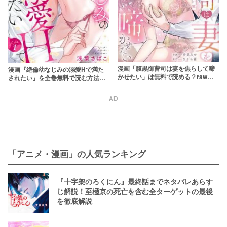
漫画「腹黒御曹司は妻を焦らして啼
漫画『絶倫幼なじみの溺愛Hで満た
かせたい」は無料で読める？rawや
されたい』を全巻無料で読む方法を
zipは危険！アプリやサービスを調
調査！rawやzipを使わずに最安で読
査！【汐見ろせ／さくら蒼】
めるサービスは？【浅葉さばこ】
AD
「アニメ・漫画」の人気ランキング
『十字架のろくにん』最終話までネタバレあらす
じ解説！至極京の死亡を含む全ターゲットの最後
を徹底解説