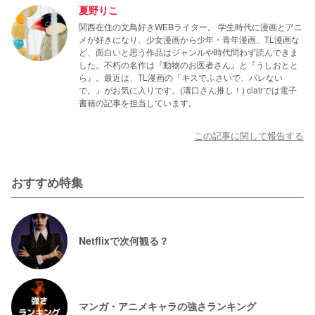
夏野りこ
関西在住の文鳥好きWEBライター。 学生時代に漫画とアニ
メが好きになり、少女漫画から少年・青年漫画、TL漫画な
ど、面白いと思う作品はジャンルや時代問わず読んできま
した。不朽の名作は『動物のお医者さん』と『うしおとと
ら』。最近は、TL漫画の『キスでふさいで、バレない
で。』がお気に入りです。(溝口さん推し！) ciatrでは電子
書籍の記事を担当しています。
この記事に関して報告する
おすすめ特集
Netflixで次何観る？
マンガ・アニメキャラの強さランキング