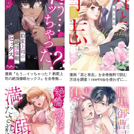
漫画『もう…イッちゃった？ 豹変上
漫画「花と有志」を全巻無料で読む
司の絶頂催眠セックス』を全巻無料
方法を調査！rawやzipを使わずに最
で読む方法を調査！rawやzipを使わ
安で読めるサービスは？【桃果コ
ずに最安で読めるサービスは？【ぐ
ウ】
りだそうむ】