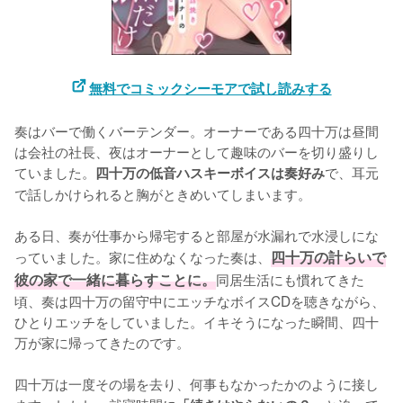
無料でコミックシーモアで試し読みする
奏はバーで働くバーテンダー。オーナーである四十万は昼間
は会社の社長、夜はオーナーとして趣味のバーを切り盛りし
ていました。
で、耳元
四十万の低音ハスキーボイスは奏好み
で話しかけられると胸がときめいてしまいます。

ある日、奏が仕事から帰宅すると部屋が水漏れで水浸しにな
っていました。家に住めなくなった奏は、
四十万の計らいで
彼の家で一緒に暮らすことに。
同居生活にも慣れてきた
頃、奏は四十万の留守中にエッチなボイスCDを聴きながら、
ひとりエッチをしていました。イキそうになった瞬間、四十
万が家に帰ってきたのです。

四十万は一度その場を去り、何事もなかったかのように接し