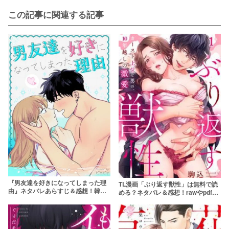
この記事に関連する記事
『男友達を好きになってしまった理
TL漫画「ぶり返す獣性」は無料で読
由』ネタバレあらすじ＆感想！韓国
める？ネタバレ＆感想！rawやpdfは
版の原作についても！
やめよう