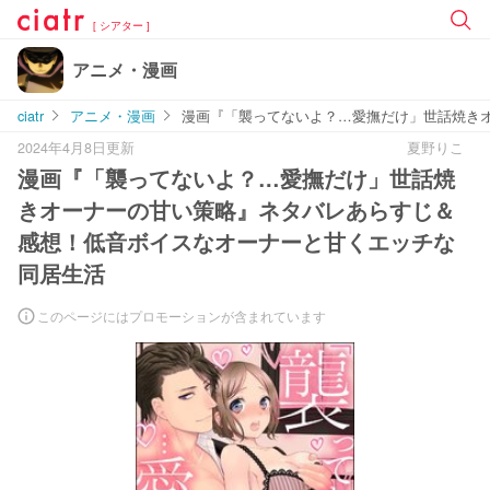
[ シアター ]
アニメ・漫画
ciatr
アニメ・漫画
漫画『「襲ってないよ？…愛撫だけ」世話焼き
2024年4月8日更新
夏野りこ
漫画『「襲ってないよ？…愛撫だけ」世話焼
きオーナーの甘い策略』ネタバレあらすじ＆
感想！低音ボイスなオーナーと甘くエッチな
同居生活
このページにはプロモーションが含まれています