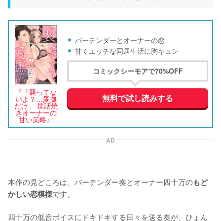
バーテンダーとオーナーの恋
甘くエッチな同居生活に胸キュン
コミックシーモアで70%OFF
『「襲ってな
無料で試し読みする
いよ？…愛撫
だけ」 世話焼
きオーナーの
甘い策略』
AD
本作の見どころは、バーテンダー奏とオーナー四十万の
もど
です。

かしい恋模様
四十万の低音ボイスにドキドキする日々を送る奏が、ひょん