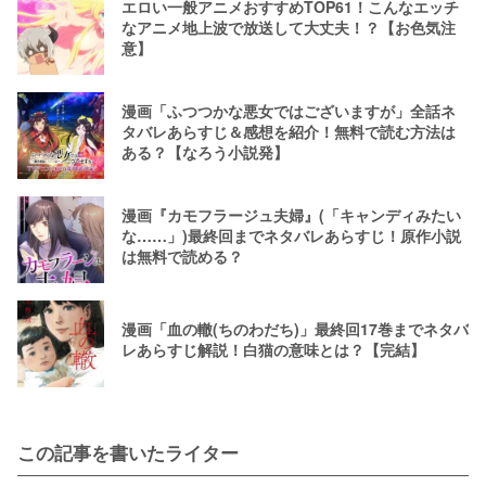
エロい一般アニメおすすめTOP61！こんなエッチ
なアニメ地上波で放送して大丈夫！？【お色気注
意】
漫画「ふつつかな悪女ではございますが」全話ネ
タバレあらすじ＆感想を紹介！無料で読む方法は
ある？【なろう小説発】
漫画『カモフラージュ夫婦』(「キャンディみたい
な……」)最終回までネタバレあらすじ！原作小説
は無料で読める？
漫画「血の轍(ちのわだち)」最終回17巻までネタバ
レあらすじ解説！白猫の意味とは？【完結】
この記事を書いたライター