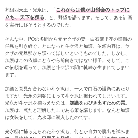
芥組四天王・光永は、「
これからは僕が山嶺会のトップに
立ち、天下を獲る
」と、野望を語ります。そして、ある計画
を実行に移そうとするのでした。

そんな中、POの多聞から元ヤクザの妻・白石麻里花の護衛の
任務を引き継ぐことになった斗ケ沢と加護。依頼内容は、ヤ
クザの元旦那から護ってほしいというものでした。しかし、
加護はこの依頼にどうやら前向きではない様子。そして、こ
の依頼を巡って、加護と斗ケ沢の間に軋轢が生まれてしまい
ます。

加護と意見が合わない斗ケ沢は、一人で白石の護衛にあたり
ますが、光永の刺客によって斗ケ沢は攫われてしまいます。
光永が斗ケ沢を捕らえたのは、
。
加護をおびき出すための罠
加護は、罠だと理解した上である策を講じます。なんと加護
は女装をして、光永邸に潜入したのです。

光永邸に捕らえられた斗ケ沢も、何とか自力で脱出を試みま
す。最終的には、
し、何とか斗ケ沢を救出する