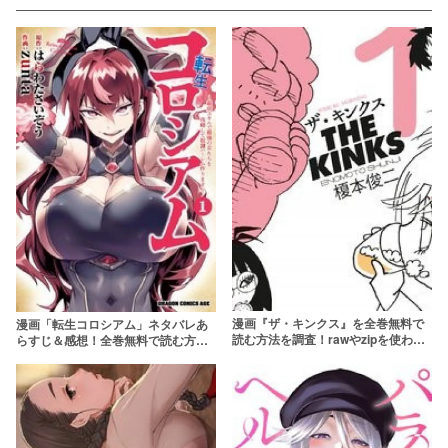
漫画『ザ・キンクス』を全巻無料で
漫画「転生コロシアム」ネタバレあ
読む方法を調査！rawやzipを使わず
らすじ＆感想！全巻無料で読む方法
に最安で読めるサービスは？【榎本
も調査！rawやzipを使わずに最安で
俊二】
読めるサービスは？