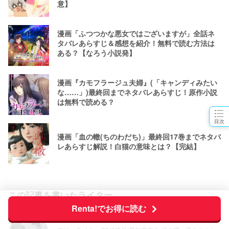
意】
漫画「ふつつかな悪女ではございますが」全話ネ
タバレあらすじ＆感想を紹介！無料で読む方法は
ある？【なろう小説発】
漫画『カモフラージュ夫婦』(「キャンディみたい
な……」)最終回までネタバレあらすじ！原作小説
は無料で読める？
目次
漫画「血の轍(ちのわだち)」最終回17巻までネタバ
レあらすじ解説！白猫の意味とは？【完結】
この記事を書いたライター
Renta!でお得に読む
森山あお