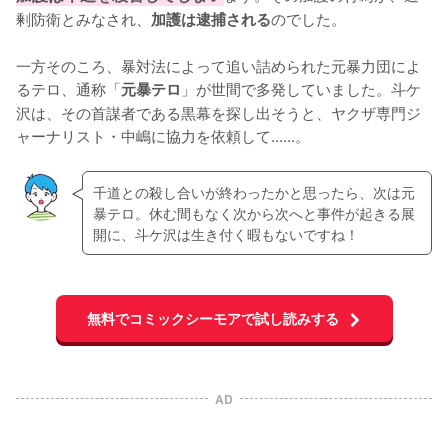
剰防衛とみなされ、
のでした。

加護は逮捕される
一方そのころ、暴対法によって追い詰められた元暴力団によ
るテロ、通称「
」が世間で多発していました。斗ケ
元暴テロ
沢は、その首謀者である黒幕を探し出そうと、ヤクザ専門ジ
ャーナリスト・中嶋に協力を依頼して......。
千道との殺し合いが終わったかと思ったら、次は元
暴テロ。休む間もなく次から次へと事件が起きる展
開に、斗ケ沢は生き付く暇もないですね！
無料でコミックシーモアで試し読みする
AD