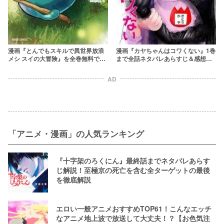
漫画『とんでもスキルで異世界放浪
漫画『カヤちゃんはコワくない』1巻
メシ スイの大冒険』を全巻無料で読
まで全話ネタバレあらすじ＆感想！
む方法を調査！rawやzipを使わずに
【幼稚園児が無双】
最安で読めるサービスは？【双葉も
AD
も,江口連,雅】
「アニメ・漫画」の人気ランキング
『十字架のろくにん』最終話までネタバレあらす
じ解説！至極京の死亡を含む全ターゲットの最後
を徹底解説
エロい一般アニメおすすめTOP61！こんなエッチ
なアニメ地上波で放送して大丈夫！？【お色気注