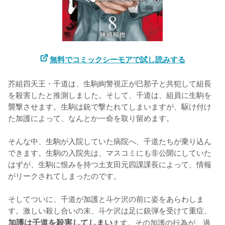
無料でコミックシーモアで試し読みする
芥組四天王・千道は、生駒絢警視正が巳那子と共犯して組長
を殺害したと推測しました。そして、千道は、組員に生駒を
襲撃させます。生駒は銃で撃たれてしまいますが、駆け付け
た加護によって、なんとか一命を取り留めます。

そんな中、生駒が入院していた病院へ、千道たちが乗り込ん
できます。生駒の入院先は、マスコミにも非公開にしていた
はずが、生駒に恨みを持つ土支田元四課課長によって、情報
がリークされてしまったのです。

そしてついに、千道が加護と斗ケ沢の前に姿をあらわしま
す。激しい殺し合いの末、斗ケ沢は足に銃弾を受けて重症、
加護は千道を殺害してしまい
ます。その加護の行為が、過