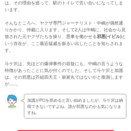
は、その理由を巡って、駅のトイレで言い合いになってしま
います。

そんなところへ、ヤクザ専門ジャーナリスト・中嶋が偶然通
りかかり、仲裁に入ります。そして2人は中嶋に、社会から見
放された元ヤクザたちを操り、悪事を働かせる
と
邪悪(イビル)
いう存在が、ここ最近猛威を振るい出したことを知らされま
す。

斗ケ沢は、先ほどの爆弾事件の容疑にも、中嶋の言うような
特徴があったことに気が付くのでした。そして斗ケ沢と加護
は、その邪悪は芥組四天王・袈裟丸ではないかと推測します
が......。
加護がPOを辞めると言い始めましたが、斗ケ沢は納
得できないですよね。誰が邪悪なのかも気になりま
すね。