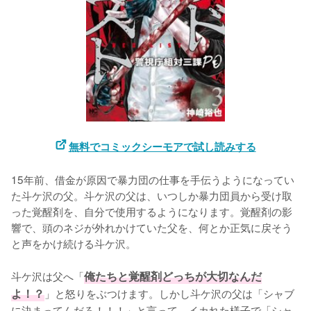
無料でコミックシーモアで試し読みする
15年前、借金が原因で暴力団の仕事を手伝うようになってい
た斗ケ沢の父。斗ケ沢の父は、いつしか暴力団員から受け取
った覚醒剤を、自分で使用するようになります。覚醒剤の影
響で、頭のネジが外れかけていた父を、何とか正気に戻そう
と声をかけ続ける斗ケ沢。

斗ケ沢は父へ「
俺たちと覚醒剤どっちが大切なんだ
よ！？
」と怒りをぶつけます。しかし斗ケ沢の父は「シャブ
に決まってんだろ！！！」と言って、イカれた様子で「シャ