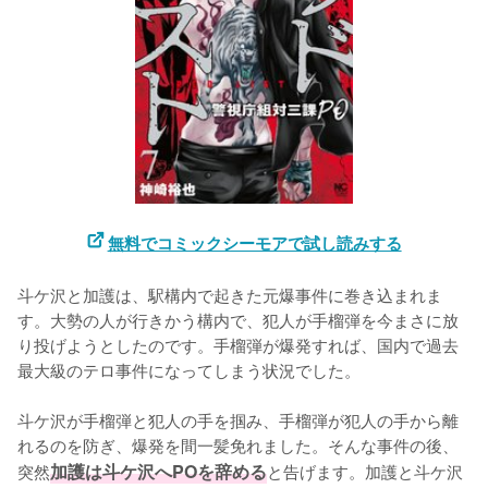
無料でコミックシーモアで試し読みする
斗ケ沢と加護は、駅構内で起きた元爆事件に巻き込まれま
す。大勢の人が行きかう構内で、犯人が手榴弾を今まさに放
り投げようとしたのです。手榴弾が爆発すれば、国内で過去
最大級のテロ事件になってしまう状況でした。

斗ケ沢が手榴弾と犯人の手を掴み、手榴弾が犯人の手から離
れるのを防ぎ、爆発を間一髪免れました。そんな事件の後、
突然
加護は斗ケ沢へPOを辞める
と告げます。加護と斗ケ沢