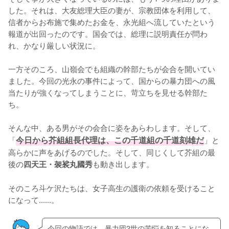
した。それは、大友総理大臣の妻が、宗教団体を利用して、
信者からお布施で集めたお金を、永光組へ流していたという
報道が出回ったのです。国会では、総理に説明責任が問わ
れ、かなり厳しい状況に。

一方そのころ、山嶺会でも組織の幹部たちが会合を開いてい
ました。今回の光永の事件によって、国からの暴力団への風
当たりが強くなってしまうことに、苛立ちを見せる幹部た
ち。

そんな中、ある男がその会合に姿をあらわします。そして、
「
今日から芥組組長代理は、この千道組の千道刻雄だ
」と
高らかに声をあげるのでした。そして、同じくして芥組の最
後の
も動き出します。

四天王・袈裟丸國秀
そのころ斗ケ沢たちは、女子高生の護衛の依頼を受けること
になって......。
今回の物語では、暴力団2世の苦悩を知ることにな