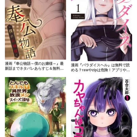
漫画『奉公物語～僕のお嬢様～』最
漫画『パラダイスヘル』は無料で読
新話までネタバレあらすじ＆無料で
める？rawやzipは危険！アプリやサ
読む方法を解説！zipやrawで読むの
ービスを調査！【冬坂あゆる /
はやめよう
COMIC ROOM】