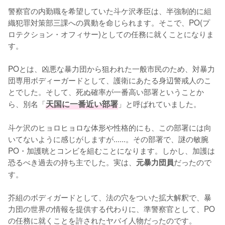
警察官の内勤職を希望していた斗ケ沢孝臣は、半強制的に組
織犯罪対策部三課への異動を命じられます。そこで、PO(プ
ロテクション・オフィサー)としての任務に就くことになりま
す。

POとは、凶悪な暴力団から狙われた一般市民のため、対暴力
団専用ボディーガードとして、護衛にあたる身辺警戒人のこ
とでした。そして、死ぬ確率が一番高い部署ということか
ら、別名「
天国に一番近い部署
」と呼ばれていました。

斗ケ沢のヒョロヒョロな体形や性格的にも、この部署には向
いてないように感じがしますが......。その部署で、謎の敏腕
PO・加護晄とコンビを組むことになります。しかし、加護は
恐るべき過去の持ち主でした。実は、
だったので
元暴力団員
す。

芥組のボディガードとして、法の穴をついた拡大解釈で、暴
力団の世界の情報を提供する代わりに、準警察官として、PO
の任務に就くことを許されたヤバイ人物だったのです。