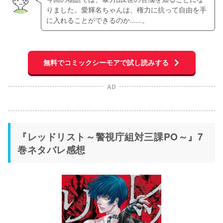
りました。愛輝名ちゃんは、権力に抗って自由を手
に入れることができるのか......。
無料でコミックシーモアで試し読みする
AD
『レッドリスト～警視庁組対三課PO～』7
巻ネタバレ感想