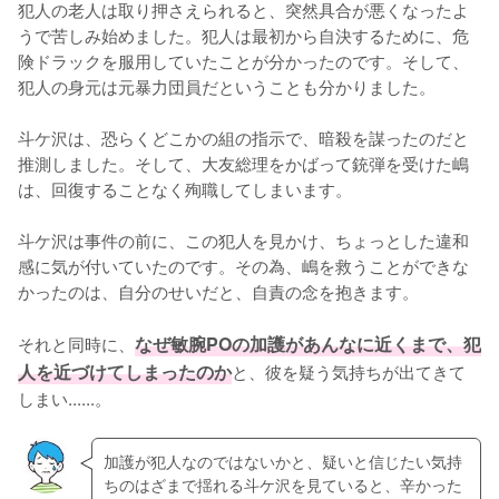
犯人の老人は取り押さえられると、突然具合が悪くなったよ
うで苦しみ始めました。犯人は最初から自決するために、危
険ドラックを服用していたことが分かったのです。そして、
犯人の身元は元暴力団員だということも分かりました。

斗ケ沢は、恐らくどこかの組の指示で、暗殺を謀ったのだと
推測しました。そして、大友総理をかばって銃弾を受けた嶋
は、回復することなく殉職してしまいます。

斗ケ沢は事件の前に、この犯人を見かけ、ちょっとした違和
感に気が付いていたのです。その為、嶋を救うことができな
かったのは、自分のせいだと、自責の念を抱きます。

それと同時に、
なぜ敏腕POの加護があんなに近くまで、犯
人を近づけてしまったのか
と、彼を疑う気持ちが出てきて
しまい......。
加護が犯人なのではないかと、疑いと信じたい気持
ちのはざまで揺れる斗ケ沢を見ていると、辛かった