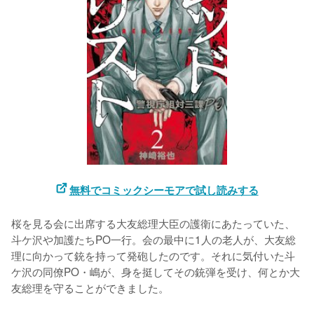
無料でコミックシーモアで試し読みする
桜を見る会に出席する大友総理大臣の護衛にあたっていた、
斗ケ沢や加護たちPO一行。会の最中に1人の老人が、大友総
理に向かって銃を持って発砲したのです。それに気付いた斗
ケ沢の同僚PO・嶋が、身を挺してその銃弾を受け、何とか大
友総理を守ることができました。
