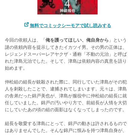
無料でコミックシーモアで試し読みする
今回の依頼人は、「
」という
俺を護ってほしい、俺自身から
謎の依頼内容を提示してきたイカツイ男。その男の正体は、
レジェンドスーパーレアヤクザ・通称「不動の元治」と呼ば
れた津島元治でした。そして、津島は依頼内容の真意を語り
始めます。

仲松組の組長が銃殺された際に、同行していた津島がその犯
人を刺殺したことで、逮捕されてしまいます。元々は、津島
の舎弟だった錦戸美也が、津島が服役中に仲松組の組長に就
任していました。錦戸の汚いやり方で、前組長が人情を大切
にしていたあの頃の組の面影はなくなってしまったのです。

組長を敬愛する津島にとって、錦戸の動きは許されるもので
はありませんでした。そんな錦戸に恨みを持つ津島自身が、