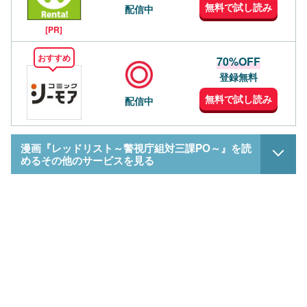
無料で試し読み
配信中
[PR]
おすすめ
70%OFF
登録無料
無料で試し読み
配信中
漫画『レッドリスト～警視庁組対三課PO～』を読
めるその他のサービスを見る
L
o
/
U
a
n
d
m
e
u
d
t
:
e
1
0
0
.
0