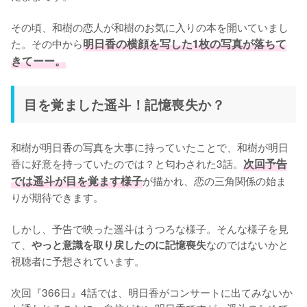
その頃、和樹の恋人が和樹のお気に入りの本を開いていまし
た。その中から
明日香の横顔を写した1枚の写真が落ちて
きてーー。
目を覚ました遥斗！記憶喪失か？
和樹が明日香の写真を大事に持っていたことで、和樹が明日
香に好意を持っていたのでは？と匂わされた3話。
次回予告
では遥斗が目を覚ます様子
が描かれ、恋の三角関係の始ま
りが期待できます。

しかし、予告で映った遥斗はうつろな様子。そんな様子を見
て、
なのではないかと
やっと意識を取り戻したのに記憶喪失
視聴者に予想されています。

次回『366日』4話では、明日香がコンサートに出てみないか