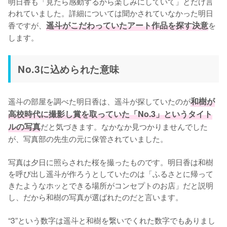
明日香も「見たら感動するから楽しみにしていて」とだけ言
われていました。詳細については聞かされていなかった明日
香ですが、
遥斗がこだわっていたアート作品を探す決意
を
します。
No.3に込められた意味
遥斗の部屋を調べた明日香は、遥斗が探していたのが
和樹が
高校時代に撮影し賞を取っていた「No.3」というタイト
ルの写真
だと気づきます。なかなか見つかりませんでした
が、写真部の先生の元に保管されていました。

写真は夕日に照らされた桜を撮ったものです。明日香は和樹
を呼び出し遥斗が作ろうとしていたのは「ふるさとに帰って
きたようなホッとできる場所がコンセプトのお店」だと説明
し、だから和樹の写真が選ばれたのだと言います。

“3”という数字は遥斗と和樹を繋いでくれた数字でもありまし