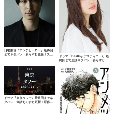
日曜劇場『アンチヒーロー』最終回
までネタバレ・あらすじ更新！スト
ドラマ「Destiny(デスティニー)」最
ーリーの謎も考察
終回まで全話ネタバレ・あらすじ更
新！父の死の真相を考察＆結末予想
ドラマ『東京タワー』最終回までネ
タバレ・全話あらすじ更新！原作と
映画の結末は？