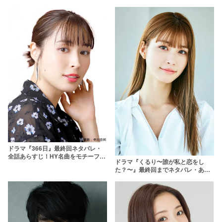
ドラマ『366日』最終回ネタバレ・
全話あらすじ！HY名曲をモチーフに
ドラマ『くるり〜誰が私と恋をし
したラブストーリーの結末は？
た？〜』最終回までネタバレ・あら
すじ更新！まことの指輪の相手も考
察