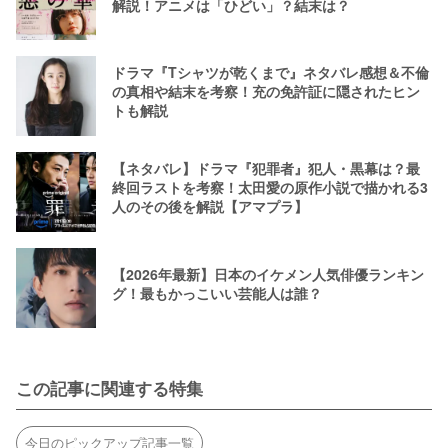
解説！アニメは「ひどい」？結末は？
ドラマ『Tシャツが乾くまで』ネタバレ感想＆不倫
の真相や結末を考察！充の免許証に隠されたヒン
トも解説
【ネタバレ】ドラマ『犯罪者』犯人・黒幕は？最
終回ラストを考察！太田愛の原作小説で描かれる3
人のその後を解説【アマプラ】
【2026年最新】日本のイケメン人気俳優ランキン
グ！最もかっこいい芸能人は誰？
この記事に関連する特集
今日のピックアップ記事一覧