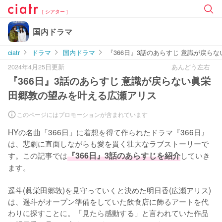
[ シアター ]
国内ドラマ
ciatr
ドラマ
国内ドラマ
『366日』3話のあらすじ 意識が戻ら
2024年4月25日更新
あんどう左右
『366日』3話のあらすじ 意識が戻らない眞栄
田郷敦の望みを叶える広瀬アリス
このページにはプロモーションが含まれています
HYの名曲「366日」に着想を得て作られたドラマ『366日』
は、悲劇に直面しながらも愛を貫く壮大なラブストーリーで
す。この記事では
『366日』3話のあらすじを紹介
していき
ます。

遥斗(眞栄田郷敦)を見守っていくと決めた明日香(広瀬アリス)
は、遥斗がオープン準備をしていた飲食店に飾るアートを代
わりに探すことに。「見たら感動する」と言われていた作品