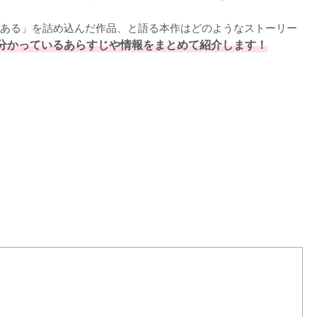
ある」を詰め込んだ作品、と語る本作はどのようなストーリー
分かっているあらすじや情報をまとめて紹介します！
L
o
a
d
e
d
:
1
0
0
.
0
0
%