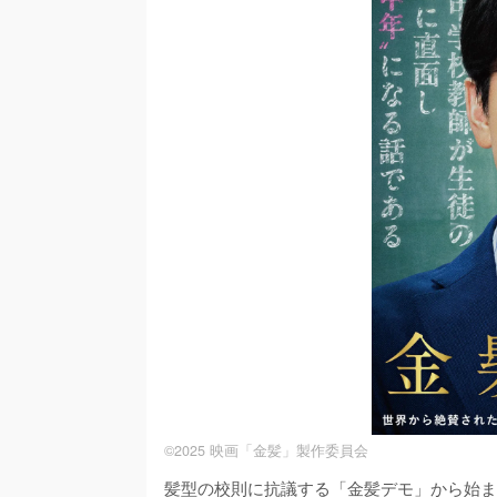
©2025 映画「金髪」製作委員会
髪型の校則に抗議する「金髪デモ」から始ま