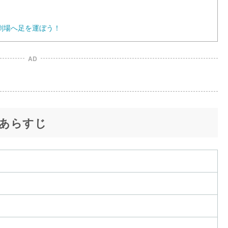
劇場へ足を運ぼう！
AD
あらすじ