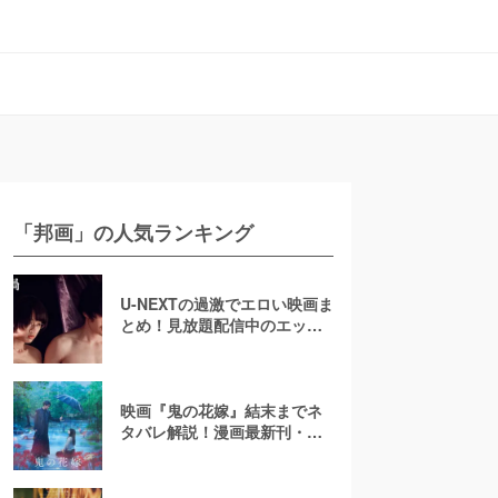
「邦画」の人気ランキング
U-NEXTの過激でエロい映画ま
とめ！見放題配信中のエッチ
な濡れ場映画
映画『鬼の花嫁』結末までネ
タバレ解説！漫画最新刊・小
説も紹介！恋の行方は？