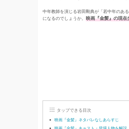
中年教師を演じる岩田剛典が「若中年のある
になるのでしょうか。
映画『金髪』の現在
/
U
n
m
u
t
e
タップできる目次
映画『金髪』ネタバレなしあらすじ
映画『金髪』キャスト・登場人物を解説