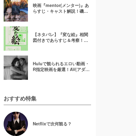
映画『mentor(メンター)』あ
らすじ・キャスト解説！磯村
勇斗×末澤誠也×綾野剛、吉田
恵輔監督が放つ「感情カオ
ス」の新感覚エンターテイン
メント
【ネタバレ】『変な絵』相関
図付きであらすじ＆考察！重
ねた絵や優太のその後を解説
Huluで観られるエロい動画・
R指定映画を厳選！AV(アダル
ト動画)はなくても過激な濡れ
場が見られる
おすすめ特集
Netflixで次何観る？